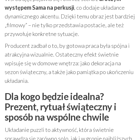
występem Sama na perkusji
, co dodaje układance
dynamicznego akcentu. Dzięki temu obraz jest bardziej
„filmowy” – nie tylko przedstawia postacie, ale też
przywołuje konkretne sytuacje.
Producent zadbał o to, by gotowa praca była spójna i
atrakcyjna wizualnie. Ostateczny efekt świetnie
wpisuje się w domowe wnętrza: jako dekoracja na
sezon świąteczny, a także jako pamiątka po ukończeniu
układania.
Dla kogo będzie idealna?
Prezent, rytuał świąteczny i
sposób na wspólne chwile
Układanie puzzli to aktywność, która świetnie
sprawdza się zarówno solo, jak i w gronie najbliższych.