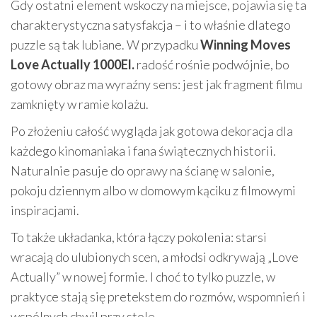
Gdy ostatni element wskoczy na miejsce, pojawia się ta
charakterystyczna satysfakcja – i to właśnie dlatego
puzzle są tak lubiane. W przypadku
Winning Moves
Love Actually 1000El.
radość rośnie podwójnie, bo
gotowy obraz ma wyraźny sens: jest jak fragment filmu
zamknięty w ramie kolażu.
Po złożeniu całość wygląda jak gotowa dekoracja dla
każdego kinomaniaka i fana świątecznych historii.
Naturalnie pasuje do oprawy na ścianę w salonie,
pokoju dziennym albo w domowym kąciku z filmowymi
inspiracjami.
To także układanka, która łączy pokolenia: starsi
wracają do ulubionych scen, a młodsi odkrywają „Love
Actually” w nowej formie. I choć to tylko puzzle, w
praktyce stają się pretekstem do rozmów, wspomnień i
wspólnych chwil przy stole.