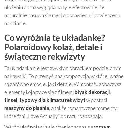
ułożeniu obraz wygląda na tyle efektownie, że
naturalnie nasuwa się myśl o oprawieniu i zawieszeniu
na ścianie.
Co wyróżnia tę układankę?
Polaroidowy kolaż, detale i
świąteczne rekwizyty
Ta układanka nie jest zwykłym obrazkiem podzielonym
na kawałki. To przemyślana kompozycja, w której ważne
są zarówno emocje, jak i detale. W montażu zobaczysz
elementy kojarzące się z filmem:
błysk dekoracji
,
tinsel
,
typowy dla klimatu rekwizyt
w postaci
maszyny do pisania
, a także romantyczne momenty,
które fani „Love Actually” od razu rozpoznają.
Wśród ujęć pojawia się również scena z
uroczym