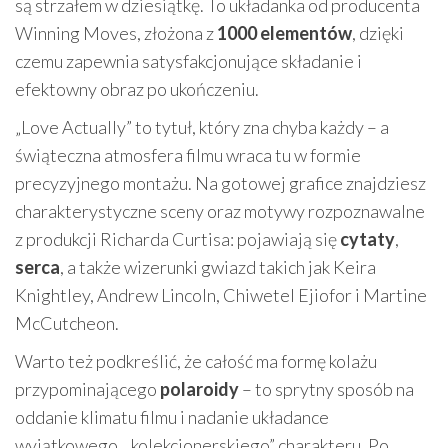
są strzałem w dziesiątkę. To układanka od producenta
Winning Moves, złożona z
1000 elementów
, dzięki
czemu zapewnia satysfakcjonujące składanie i
efektowny obraz po ukończeniu.
„Love Actually” to tytuł, który zna chyba każdy – a
świąteczna atmosfera filmu wraca tu w formie
precyzyjnego montażu. Na gotowej grafice znajdziesz
charakterystyczne sceny oraz motywy rozpoznawalne
z produkcji Richarda Curtisa: pojawiają się
cytaty
,
serca
, a także wizerunki gwiazd takich jak Keira
Knightley, Andrew Lincoln, Chiwetel Ejiofor i Martine
McCutcheon.
Warto też podkreślić, że całość ma formę kolażu
przypominającego
polaroidy
– to sprytny sposób na
oddanie klimatu filmu i nadanie układance
wyjątkowego, „kolekcjonerskiego” charakteru. Po