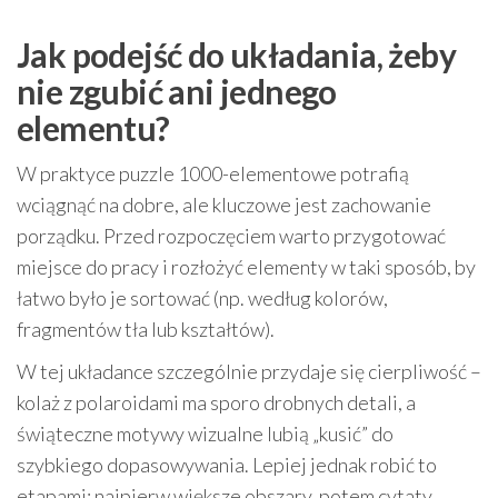
Jak podejść do układania, żeby
nie zgubić ani jednego
elementu?
W praktyce puzzle 1000-elementowe potrafią
wciągnąć na dobre, ale kluczowe jest zachowanie
porządku. Przed rozpoczęciem warto przygotować
miejsce do pracy i rozłożyć elementy w taki sposób, by
łatwo było je sortować (np. według kolorów,
fragmentów tła lub kształtów).
W tej układance szczególnie przydaje się cierpliwość –
kolaż z polaroidami ma sporo drobnych detali, a
świąteczne motywy wizualne lubią „kusić” do
szybkiego dopasowywania. Lepiej jednak robić to
etapami: najpierw większe obszary, potem cytaty,