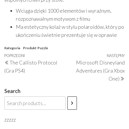
Wciąga dzięki 1000 elementów i wyraźnym,
rozpoznawalnym motywom z filmu
Ma estetyczny kolaż w stylu polaroidów, który po
ukończeniu świetnie prezentuje się w oprawie
Kategoria
Produkt
Puzzle
Nawigacja
Poprzedni
POPRZEDNI
NASTĘPNY
N
The Callisto Protocol
Microsoft Disneyland
wpisu
wpis
w
(Gra PS4)
Adventures (Gra Xbox
One)
Search
zzzzz