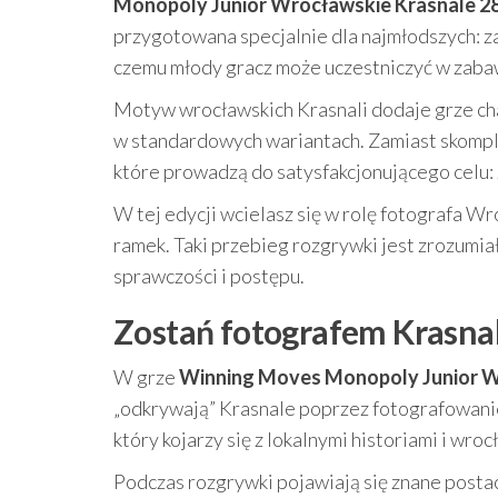
Monopoly Junior Wrocławskie Krasnale 2
przygotowana specjalnie dla najmłodszych: za
czemu młody gracz może uczestniczyć w zabaw
Motyw wrocławskich Krasnali dodaje grze char
w standardowych wariantach. Zamiast skomplik
które prowadzą do satysfakcjonującego celu:
W tej edycji wcielasz się w rolę fotografa Wr
ramek. Taki przebieg rozgrywki jest zrozumia
sprawczości i postępu.
Zostań fotografem Krasnal
W grze
Winning Moves Monopoly Junior W
„odkrywają” Krasnale poprzez fotografowanie
który kojarzy się z lokalnymi historiami i wroc
Podczas rozgrywki pojawiają się znane postac