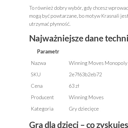
To również dobry wybór, gdy chcesz wprowadzi
mogą być powtarzane, bo motyw Krasnali jes
utrzymać płynność.
Najważniejsze dane techn
Parametr
Nazwa
Winning Moves Monopoly 
SKU
2e7f63b2eb72
Cena
63 zł
Producent
Winning Moves
Kategoria
Gry dziecięce
Gra dla dzieci – co zyskuj