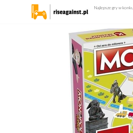
Przejdź
Najlepsze gry w konk
do
treści