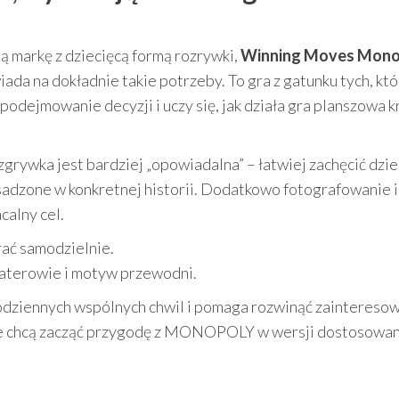
ną markę z dziecięcą formą rozrywki,
Winning Moves Mono
da na dokładnie takie potrzeby. To gra z gatunku tych, któ
podejmowanie decyzji i uczy się, jak działa gra planszowa k
rywka jest bardziej „opowiadalna” – łatwiej zachęcić dzie
osadzone w konkretnej historii. Dodatkowo fotografowanie i
calny cel.
ać samodzielnie.
haterowie i motyw przewodni.
codziennych wspólnych chwil i pomaga rozwinąć zaintereso
óre chcą zacząć przygodę z MONOPOLY w wersji dostosowan