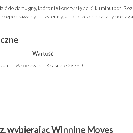
ć do domu grę, która nie kończy się po kilku minutach. Ro
t rozpoznawalny i przyjemny, a uproszczone zasady pomaga
iczne
Wartość
Junior Wrocławskie Krasnale 28790
esz, wybierając Winning Moves