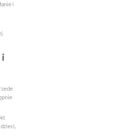
łanie i
ej
 i
przede
tępnie
ekt
 dzieci,