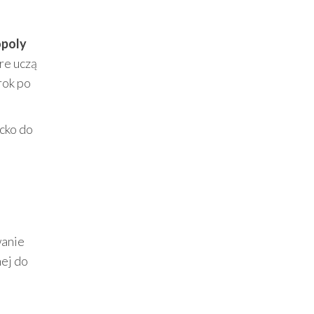
poly
re uczą
rok po
cko do
wanie
ej do