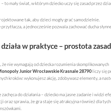
 – to mały świat, w którym dziecko uczy się zasad przez dzia
ktowane tak, aby dzieci mogły grać samodzielnie.
e przytłacza, a jednocześnie pozwala zachować ducha słynn
ziała w praktyce – prostota zasad
 że nie wymagają od dziecka rozumienia skomplikowanych
onopoly Junior Wrocławskie Krasnale 28790
liczy się 
jnych kroków: wykonujesz akcję, zdobywasz elementy, a nas
 zachęca do działania – dziecko ma jasne zadanie i widzi ef
i oraz sprawia, że gra staje się atrakcyjna również dla tych
anszówkami.