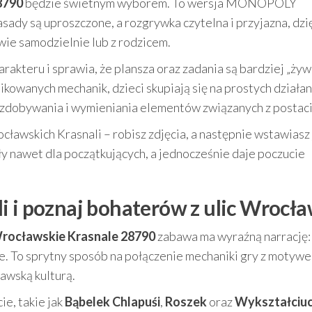
8790
będzie świetnym wyborem. To wersja MONOPOLY
sady są uproszczone, a rozgrywka czytelna i przyjazna, dzi
ie samodzielnie lub z rodzicem.
akteru i sprawia, że plansza oraz zadania są bardziej „żyw
owanych mechanik, dzieci skupiają się na prostych działan
 zdobywania i wymieniania elementów związanych z postaci
ocławskich Krasnali – robisz zdjęcia, a następnie wstawiasz
ły nawet dla początkujących, a jednocześnie daje poczucie
i i poznaj bohaterów z ulic Wrocła
rocławskie Krasnale 28790
zabawa ma wyraźną narrację: 
. To sprytny sposób na połączenie mechaniki gry z motywe
ławską kulturą.
ie, takie jak
Bąbelek Chlapuśi
,
Roszek
oraz
Wykształciu