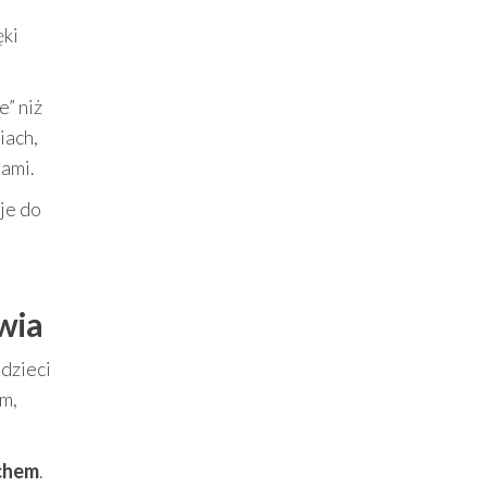
ęki
e” niż
iach,
ami.
 je do
wia
dzieci
m,
chem
.