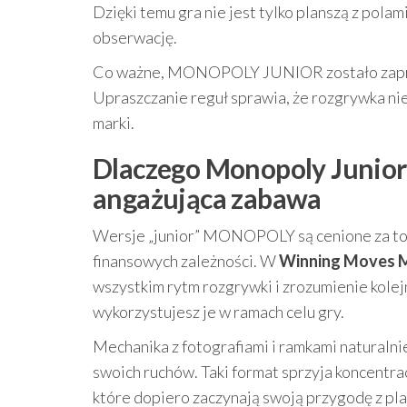
Dzięki temu gra nie jest tylko planszą z polami
obserwację.
Co ważne, MONOPOLY JUNIOR zostało zaproje
Upraszczanie reguł sprawia, że rozgrywka ni
marki.
Dlaczego Monopoly Junior d
angażująca zabawa
Wersje „junior” MONOPOLY są cenione za to,
finansowych zależności. W
Winning Moves M
wszystkim rytm rozgrywki i zrozumienie kole
wykorzystujesz je w ramach celu gry.
Mechanika z fotografiami i ramkami naturalnie
swoich ruchów. Taki format sprzyja koncentracj
które dopiero zaczynają swoją przygodę z pl