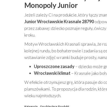
Monopoly Junior
Jeżeli zależy Ci na produkcie, który łączy zna
Junior Wrocławskie Krasnale 28790
odpowia
przez zabawę: dziecko poznaje reguły, ćwiczy 
kroku.
Motyw Wrocławskich Krasnali sprawia, że rozg
kolejnej rundy, bo bohaterowie i zadania są 
wstawianie zdjęć w ramki buduje prosty, nama
Uproszczone zasady
– dziecko może gr
Wrocławski klimat
– Krasnale jako bo
W efekcie otrzymujesz grę, która pasuje do 
planszówkami. To propozycja dla rodzin, kt
wieku najmłodszych.
Kategoria
Gry dziecięce
Produkt