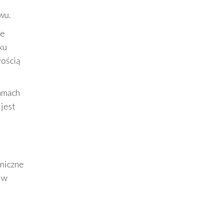
wu.
ze
ku
łością
ramach
 jest
hniczne
 w