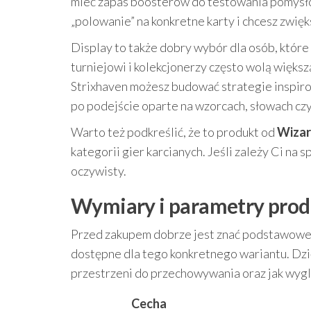
mieć zapas boosterów do testowania pomysłów,
„polowanie” na konkretne karty i chcesz zwię
Display to także dobry wybór dla osób, które
turniejowi i kolekcjonerzy często wolą więks
Strixhaven możesz budować strategie inspiro
po podejście oparte na wzorcach, słowach czy
Warto też podkreślić, że to produkt od
Wizar
kategorii gier karcianych. Jeśli zależy Ci n
oczywisty.
Wymiary i parametry pro
Przed zakupem dobrze jest znać podstawowe i
dostępne dla tego konkretnego wariantu. Dzię
przestrzeni do przechowywania oraz jak wy
Cecha