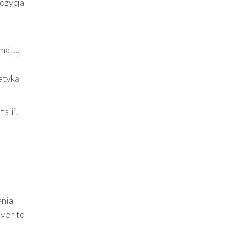
ozycja
rmatu,
atyką
alii.
ania
aven to