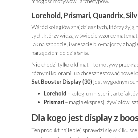
mnogość motywów i archetypów.
Lorehold, Prismari, Quandrix, Sil
Wśród kolegiów znajdziesz tych, którzy żyją his
tych, którzy widzą w świecie wzorce matematy
jak na szpadzie, i wreszcie bio-majorzy z bag
narzędziem do działania.
Nie chodzi tylko o klimat—te motywy przekłada
różnymi kolorami lub chcesz testować nowe k
Set Booster Display (30)
jest wygodnym pun
Lorehold
– kolegium historii, artefakt
Prismari
– magia ekspresji żywiołów, sz
Dla kogo jest display z bo
Ten produkt najlepiej sprawdzi się w kilku sce