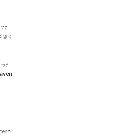
oraz
ć grę
grać
haven
hcesz