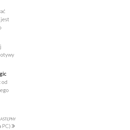
wać
 jest
o
j
 motywy
gic
: od
nego
ASTĘPNY
Następny
a PC)
wpis