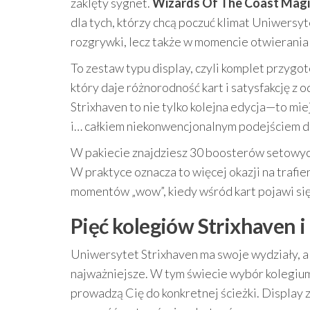
zaklęty sygnet.
Wizards Of The Coast Magic
dla tych, którzy chcą poczuć klimat Uniwersy
rozgrywki, lecz także w momencie otwierania
To zestaw typu display, czyli komplet przygot
który daje różnorodność kart i satysfakcję z 
Strixhaven to nie tylko kolejna edycja—to mie
i… całkiem niekonwencjonalnym podejściem d
W pakiecie znajdziesz 30 boosterów setowych
W praktyce oznacza to więcej okazji na trafie
momentów „wow”, kiedy wśród kart pojawi się 
Pięć kolegiów Strixhaven i
Uniwersytet Strixhaven ma swoje wydziały, a a
najważniejsze. W tym świecie wybór kolegium 
prowadzą Cię do konkretnej ścieżki. Display 