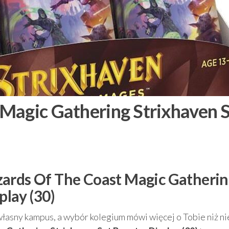
Magic Gathering Strixhaven 
zards Of The Coast Magic Gatheri
play (30)
własny kampus, a wybór kolegium mówi więcej o Tobie niż n