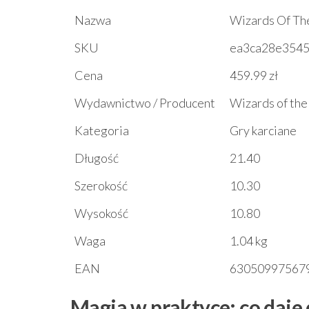
Nazwa
Wizards Of The
SKU
ea3ca28e354
Cena
459.99 zł
Wydawnictwo / Producent
Wizards of the
Kategoria
Gry karciane
Długość
21.40
Szerokość
10.30
Wysokość
10.80
Waga
1.04 kg
EAN
63050997567
Magia w praktyce: co daje 