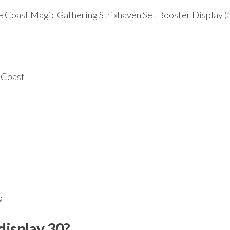
 Coast Magic Gathering Strixhaven Set Booster Display (
5
 Coast
9
display 30?