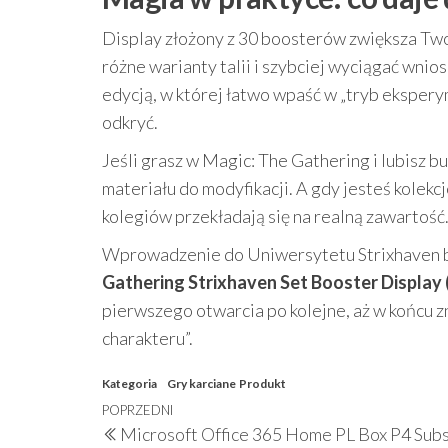
Display złożony z 30 boosterów zwiększa Two
różne warianty talii i szybciej wyciągać wnios
edycją, w której łatwo wpaść w „tryb eksper
odkryć.
Jeśli grasz w Magic: The Gathering i lubisz 
materiału do modyfikacji. A gdy jesteś kole
kolegiów przekładają się na realną zawartość
Wprowadzenie do Uniwersytetu Strixhaven br
Gathering Strixhaven Set Booster Display 
pierwszego otwarcia po kolejne, aż w końcu z
charakteru”.
Kategoria
Gry karciane
Produkt
Nawigacja
Poprzedni
POPRZEDNI
Microsoft Office 365 Home PL Box P4 Sub
wpis