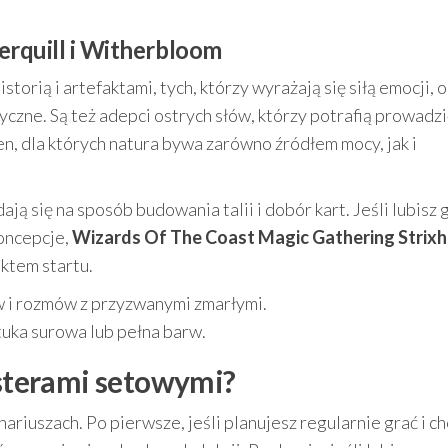
verquill i Witherbloom
torią i artefaktami, tych, którzy wyrażają się siłą emocji, 
czne. Są też adepci ostrych słów, którzy potrafią prowadzi
ien, dla których natura bywa zarówno źródłem mocy, jak i
ją się na sposób budowania talii i dobór kart. Jeśli lubisz 
oncepcje,
Wizards Of The Coast Magic Gathering Strix
ktem startu.
ów i rozmów z przyzwanymi zmarłymi.
tuka surowa lub pełna barw.
osterami setowymi?
nariuszach. Po pierwsze, jeśli planujesz regularnie grać i c