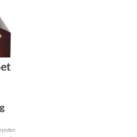
Set
ng
iejeden