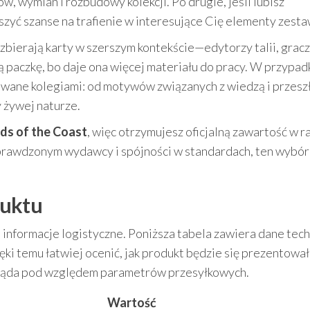
 wymian i rozbudowy kolekcji. Po drugie, jeśli lubisz
kszyć szanse na trafienie w interesujące Cię elementy zesta
 zbierają karty w szerszym kontekście—edytorzy talii, grac
zą paczkę, bo daje ona więcej materiału do pracy. W przypad
wane kolegiami: od motywów związanych z wiedzą i przesz
 żywej naturze.
ds of the Coast
, więc otrzymujesz oficjalną zawartość w 
a sprawdzonym wydawcy i spójności w standardach, ten wybór
duktu
nformacje logistyczne. Poniższa tabela zawiera dane tec
ki temu łatwiej ocenić, jak produkt będzie się prezentował
gląda pod względem parametrów przesyłkowych.
Wartość