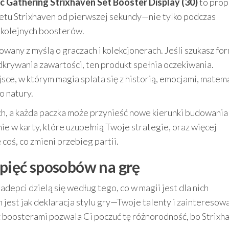
 Gathering Strixhaven Set Booster Display (30)
to prop
tetu Strixhaven od pierwszej sekundy—nie tylko podczas
 kolejnych boosterów.
owany z myślą o graczach i kolekcjonerach. Jeśli szukasz fo
odkrywania zawartości, ten produkt spełnia oczekiwania.
jsce, w którym magia splata się z historią, emocjami, matem
o natury.
, a każda paczka może przynieść nowe kierunki budowania t
nie w karty, które uzupełnią Twoje strategie, oraz więcej
coś, co zmieni przebieg partii.
 pięć sposobów na grę
depci dzielą się według tego, co w magii jest dla nich
jest jak deklaracja stylu gry—Twoje talenty i zainteresow
z boosterami pozwala Ci poczuć tę różnorodność, bo Strixh