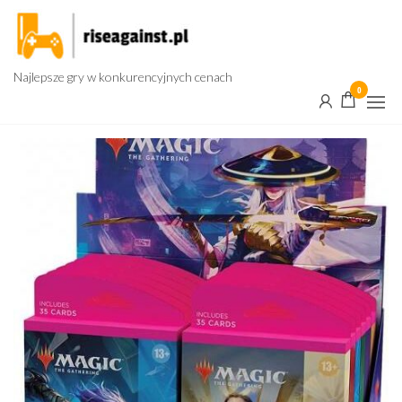
Przejdź
do
treści
Najlepsze gry w konkurencyjnych cenach
0