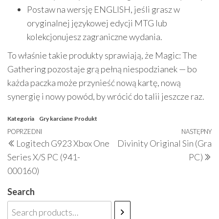
Postaw na wersję ENGLISH, jeśli grasz w
oryginalnej językowej edycji MTG lub
kolekcjonujesz zagraniczne wydania.
To właśnie takie produkty sprawiają, że Magic: The
Gathering pozostaje grą pełną niespodzianek — bo
każda paczka może przynieść nową kartę, nową
synergię i nowy powód, by wrócić do talii jeszcze raz.
Kategoria
Gry karciane
Produkt
Nawigacja
Poprzedni
POPRZEDNI
NASTĘPNY
N
Logitech G923 Xbox One
Divinity Original Sin (Gra
wpisu
wpis
w
Series X/S PC (941-
PC)
000160)
Search