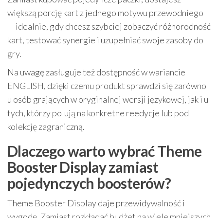
większą porcję kart z jednego motywu przewodniego
— idealnie, gdy chcesz szybciej zobaczyć różnorodność
kart, testować synergie i uzupełniać swoje zasoby do
gry.
Na uwagę zasługuje też dostępność w wariancie
ENGLISH, dzięki czemu produkt sprawdzi się zarówno
u osób grających w oryginalnej wersji językowej, jak i u
tych, którzy polują na konkretne reedycje lub pod
kolekcję zagraniczną.
Dlaczego warto wybrać Theme
Booster Display zamiast
pojedynczych boosterów?
Theme Booster Display daje przewidywalność i
wygodę. Zamiast rozkładać budżet na wiele mniejszych