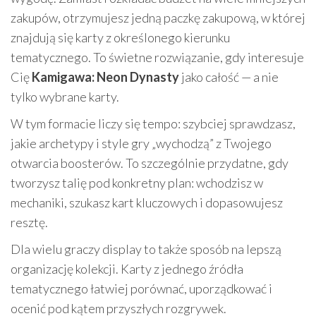
zakupów, otrzymujesz jedną paczkę zakupową, w której
znajdują się karty z określonego kierunku
tematycznego. To świetne rozwiązanie, gdy interesuje
Cię
Kamigawa: Neon Dynasty
jako całość — a nie
tylko wybrane karty.
W tym formacie liczy się tempo: szybciej sprawdzasz,
jakie archetypy i style gry „wychodzą” z Twojego
otwarcia boosterów. To szczególnie przydatne, gdy
tworzysz talię pod konkretny plan: wchodzisz w
mechaniki, szukasz kart kluczowych i dopasowujesz
resztę.
Dla wielu graczy display to także sposób na lepszą
organizację kolekcji. Karty z jednego źródła
tematycznego łatwiej porównać, uporządkować i
ocenić pod kątem przyszłych rozgrywek.