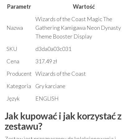
Parametr
Wartość
Wizards of the Coast Magic The
Nazwa
Gathering Kamigawa Neon Dynasty
Theme Booster Display
SKU
d3da0a03c031
Cena
317.49 zł
Producent
Wizards of the Coast
Kategoria
Gry karciane
Język
ENGLISH
Jak kupować i jak korzystać z
zestawu?
Zestaw jest przeznaczony do kolekcjonowania i