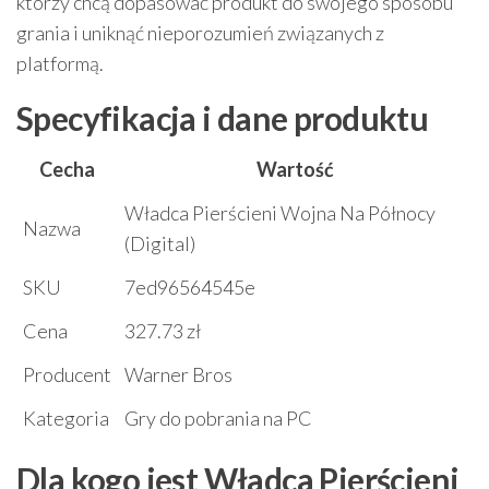
którzy chcą dopasować produkt do swojego sposobu
grania i uniknąć nieporozumień związanych z
platformą.
Specyfikacja i dane produktu
Cecha
Wartość
Władca Pierścieni Wojna Na Północy
Nazwa
(Digital)
SKU
7ed96564545e
Cena
327.73 zł
Producent
Warner Bros
Kategoria
Gry do pobrania na PC
Dla kogo jest Władca Pierścieni