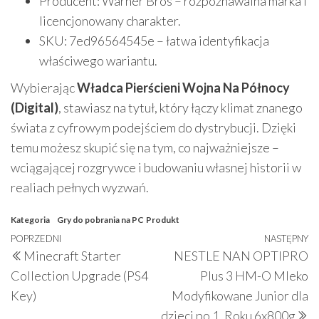
Producent: Warner Bros – rozpoznawalna marka i
licencjonowany charakter.
SKU: 7ed96564545e – łatwa identyfikacja
właściwego wariantu.
Wybierając
Władca Pierścieni Wojna Na Północy
(Digital)
, stawiasz na tytuł, który łączy klimat znanego
świata z cyfrowym podejściem do dystrybucji. Dzięki
temu możesz skupić się na tym, co najważniejsze –
wciągającej rozgrywce i budowaniu własnej historii w
realiach pełnych wyzwań.
Kategoria
Gry do pobrania na PC
Produkt
Nawigacja
Poprzedni
POPRZEDNI
NASTĘPNY
N
Minecraft Starter
NESTLE NAN OPTIPRO
wpisu
wpis
w
Collection Upgrade (PS4
Plus 3 HM-O Mleko
Key)
Modyfikowane Junior dla
dzieci po 1. Roku 6x800g