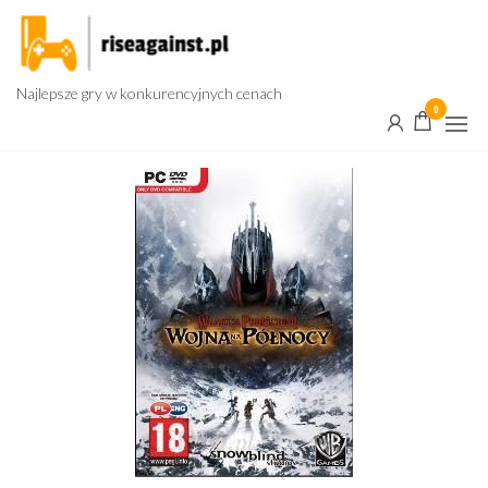
Przejdź
do
treści
Najlepsze gry w konkurencyjnych cenach
0