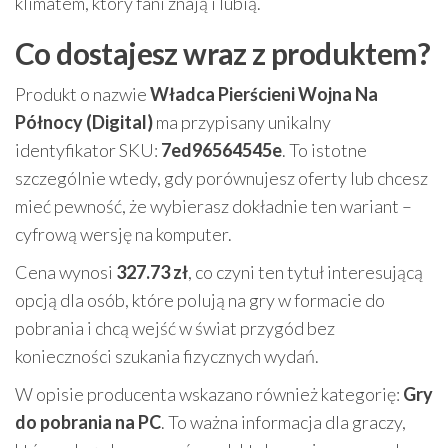
klimatem, który fani znają i lubią.
Co dostajesz wraz z produktem?
Produkt o nazwie
Władca Pierścieni Wojna Na
Północy (Digital)
ma przypisany unikalny
identyfikator SKU:
7ed96564545e
. To istotne
szczególnie wtedy, gdy porównujesz oferty lub chcesz
mieć pewność, że wybierasz dokładnie ten wariant –
cyfrową wersję na komputer.
Cena wynosi
327.73 zł
, co czyni ten tytuł interesującą
opcją dla osób, które polują na gry w formacie do
pobrania i chcą wejść w świat przygód bez
konieczności szukania fizycznych wydań.
W opisie producenta wskazano również kategorię:
Gry
do pobrania na PC
. To ważna informacja dla graczy,