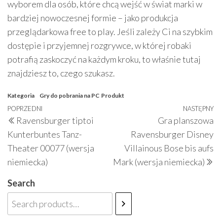
wyborem dla osób, które chcą wejść w świat marki w
bardziej nowoczesnej formie – jako produkcja
przeglądarkowa free to play. Jeśli zależy Ci na szybkim
dostępie i przyjemnej rozgrywce, w której robaki
potrafią zaskoczyć na każdym kroku, to właśnie tutaj
znajdziesz to, czego szukasz.
Kategoria
Gry do pobrania na PC
Produkt
Nawigacja
Poprzedni
POPRZEDNI
NASTĘPNY
N
Ravensburger tiptoi
Gra planszowa
wpisu
wpis
w
Kunterbuntes Tanz-
Ravensburger Disney
Theater 00077 (wersja
Villainous Bose bis aufs
niemiecka)
Mark (wersja niemiecka)
Search