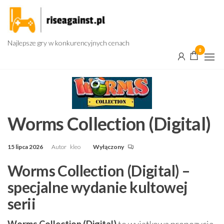
Przejdź
do
treści
Najlepsze gry w konkurencyjnych cenach
0
Worms Collection (Digital)
15 lipca 2026
Autor
kleo
Wyłączony
Worms Collection (Digital) –
specjalne wydanie kultowej
serii