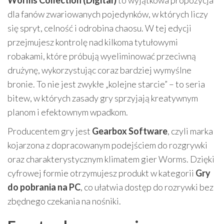
Worms Collection (Digital)
to wyjątkowa propozycja
dla fanów zwariowanych pojedynków, w których liczy
się spryt, celność i odrobina chaosu. W tej edycji
przejmujesz kontrolę nad kilkoma tytułowymi
robakami, które próbują wyeliminować przeciwną
drużynę, wykorzystując coraz bardziej wymyślne
bronie. To nie jest zwykłe „kolejne starcie” – to seria
bitew, w których zasady gry sprzyjają kreatywnym
planom i efektownym wpadkom.
Producentem gry jest
Gearbox Software
, czyli marka
kojarzona z dopracowanym podejściem do rozgrywki
oraz charakterystycznym klimatem gier Worms. Dzięki
cyfrowej formie otrzymujesz produkt w kategorii
Gry
do pobrania na PC
, co ułatwia dostęp do rozrywki bez
zbędnego czekania na nośniki.