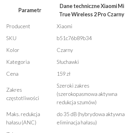
Dane techniczne Xiaomi Mi
Parametr
True Wireless 2 Pro Czarny
Producent
Xiaomi
SKU
b51c76b89b34
Kolor
Czarny
Kategoria
Słuchawki
Cena
159 zł
Szeroki zakres
Zakres
(szerokopasmowa aktywna
częstotliwości
redukcja szumów)
Maks. redukcja
do 35 dB (hybrydowa aktywna
hałasu (ANC)
eliminacja hałasu)