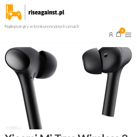
Przejdź
do
treści
Najlepsze gry w konkurencyjnych cenach
0