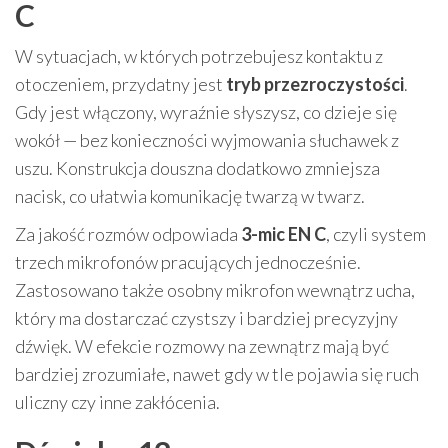
C
W sytuacjach, w których potrzebujesz kontaktu z
otoczeniem, przydatny jest
tryb przezroczystości
.
Gdy jest włączony, wyraźnie słyszysz, co dzieje się
wokół — bez konieczności wyjmowania słuchawek z
uszu. Konstrukcja douszna dodatkowo zmniejsza
nacisk, co ułatwia komunikację twarzą w twarz.
Za jakość rozmów odpowiada
3-mic EN C
, czyli system
trzech mikrofonów pracujących jednocześnie.
Zastosowano także osobny mikrofon wewnątrz ucha,
który ma dostarczać czystszy i bardziej precyzyjny
dźwięk. W efekcie rozmowy na zewnątrz mają być
bardziej zrozumiałe, nawet gdy w tle pojawia się ruch
uliczny czy inne zakłócenia.