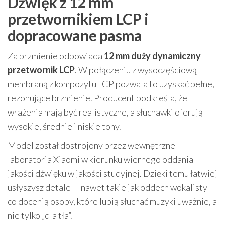
Dźwięk z 12 mm
przetwornikiem LCP i
dopracowane pasma
Za brzmienie odpowiada
12 mm duży dynamiczny
przetwornik LCP
. W połączeniu z wysoczęściową
membraną z kompozytu LCP pozwala to uzyskać pełne,
rezonujące brzmienie. Producent podkreśla, że
wrażenia mają być realistyczne, a słuchawki oferują
wysokie, średnie i niskie tony.
Model został dostrojony przez wewnętrzne
laboratoria Xiaomi w kierunku wiernego oddania
jakości dźwięku w jakości studyjnej. Dzięki temu łatwiej
usłyszysz detale — nawet takie jak oddech wokalisty —
co docenią osoby, które lubią słuchać muzyki uważnie, a
nie tylko „dla tła”.