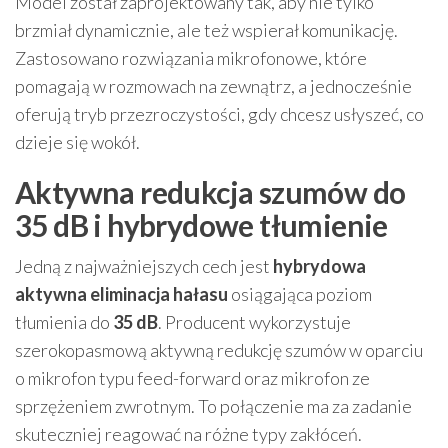
Model został zaprojektowany tak, aby nie tylko
brzmiał dynamicznie, ale też wspierał komunikację.
Zastosowano rozwiązania mikrofonowe, które
pomagają w rozmowach na zewnątrz, a jednocześnie
oferują tryb przezroczystości, gdy chcesz usłyszeć, co
dzieje się wokół.
Aktywna redukcja szumów do
35 dB i hybrydowe tłumienie
Jedną z najważniejszych cech jest
hybrydowa
aktywna eliminacja hałasu
osiągająca poziom
tłumienia do
35 dB
. Producent wykorzystuje
szerokopasmową aktywną redukcję szumów w oparciu
o mikrofon typu feed-forward oraz mikrofon ze
sprzężeniem zwrotnym. To połączenie ma za zadanie
skuteczniej reagować na różne typy zakłóceń.