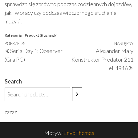
sprawdza się zarówno podczas codziennych dojazdów,
jak i w pracy czy podczas wieczornego słuchania
muzyki.
Kategoria
Produkt
Słuchawki
Nawigacja
Poprzedni
POPRZEDNI
NASTĘPNY
N
Seria Day 1: Observer
Alexander Mały
wpisu
wpis
w
(Gra PC)
Konstruktor Predator 211
el. 1916
Search
zzzzz
Motyw:
EnvoThemes