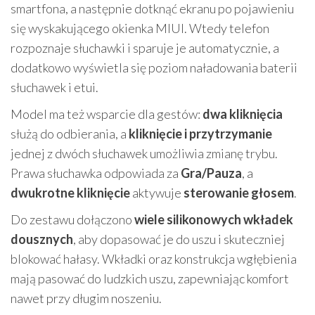
smartfona, a następnie dotknąć ekranu po pojawieniu
się wyskakującego okienka MIUI. Wtedy telefon
rozpoznaje słuchawki i sparuje je automatycznie, a
dodatkowo wyświetla się poziom naładowania baterii
słuchawek i etui.
Model ma też wsparcie dla gestów:
dwa kliknięcia
służą do odbierania, a
kliknięcie i przytrzymanie
jednej z dwóch słuchawek umożliwia zmianę trybu.
Prawa słuchawka odpowiada za
Gra/Pauza
, a
dwukrotne kliknięcie
aktywuje
sterowanie głosem
.
Do zestawu dołączono
wiele silikonowych wkładek
dousznych
, aby dopasować je do uszu i skuteczniej
blokować hałasy. Wkładki oraz konstrukcja wgłębienia
mają pasować do ludzkich uszu, zapewniając komfort
nawet przy długim noszeniu.