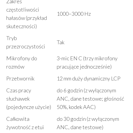
Zakres
częstotliwości
1000–3000 Hz
hałasów (przykład
skuteczności)
Tryb
Tak
przezroczystości
Mikrofony do
3-mic EN C (trzy mikrofony
rozmów
pracujące jednocześnie)
Przetwornik
12 mm duży dynamiczny LCP
Czas pracy
do 6 godzin (z wyłączonym
słuchawek
ANC, dane testowe; głośność
(pojedyncze użycie)
50%, kodek AAC)
Całkowita
do 30 godzin (z wyłączonym
żywotność z etui
ANC, dane testowe)