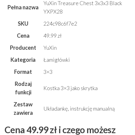
YuXin Treasure Chest 3x3x3 Black
Pełna nazwa
YXPX28
SKU
224c98c6f7e2
Cena
49.99 zł
Producent
YuXin
Kategoria
Łamigłówki
Format
3×3
Rodzaj
Kostka 3×3 jako skrytka
funkcji
Zestaw
Układankę, instrukcję manualną
zawiera
Cena 49.99 zł i czego możesz