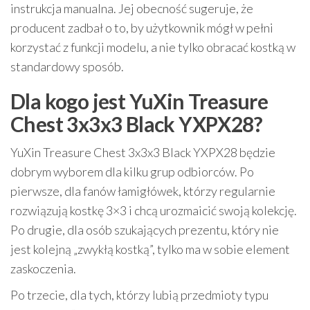
instrukcja manualna. Jej obecność sugeruje, że
producent zadbał o to, by użytkownik mógł w pełni
korzystać z funkcji modelu, a nie tylko obracać kostką w
standardowy sposób.
Dla kogo jest YuXin Treasure
Chest 3x3x3 Black YXPX28?
YuXin Treasure Chest 3x3x3 Black YXPX28 będzie
dobrym wyborem dla kilku grup odbiorców. Po
pierwsze, dla fanów łamigłówek, którzy regularnie
rozwiązują kostkę 3×3 i chcą urozmaicić swoją kolekcję.
Po drugie, dla osób szukających prezentu, który nie
jest kolejną „zwykłą kostką”, tylko ma w sobie element
zaskoczenia.
Po trzecie, dla tych, którzy lubią przedmioty typu