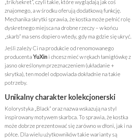
„trik/sekret”, czyli takie, które wyglądają jak coś
znajomego, a w środku oferują dodatkową funkcję.
Mechanika skrytki sprawia, że kostka może pełnić rolę
dyskretnego miejsca na drobne rzeczy – w końcu
„skarb” ma sens dopiero wtedy, gdy ma gdzie się ukryć.
Jeśli zależy Ci na produkcie od renomowanego
producenta
YuXin
i chcesz mieć w rękach łamigłówkę z
jasno określonym przeznaczeniem (układanie +
skrytka), ten model odpowiada dokładnie na takie
potrzeby.
Unikalny charakter kolekcjonerski
Kolorystyka „Black” oraz nazwa wskazują na styl
inspirowany motywem skarbca. To sprawia, że kostka
może dobrze prezentować się zarówno w dłoni, jak i na
półce. Dla wielu użytkowników takie warianty są