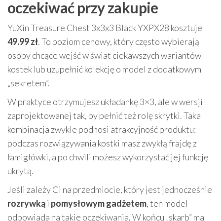
oczekiwać przy zakupie
YuXin Treasure Chest 3x3x3 Black YXPX28 kosztuje
49.99 zł
. To poziom cenowy, który często wybierają
osoby chcące wejść w świat ciekawszych wariantów
kostek lub uzupełnić kolekcję o model z dodatkowym
„sekretem”.
W praktyce otrzymujesz układankę 3×3, ale w wersji
zaprojektowanej tak, by pełnić też rolę skrytki. Taka
kombinacja zwykle podnosi atrakcyjność produktu:
podczas rozwiązywania kostki masz zwykłą frajdę z
łamigłówki, a po chwili możesz wykorzystać jej funkcję
ukrytą.
Jeśli zależy Ci na przedmiocie, który jest jednocześnie
rozrywką
i
pomysłowym gadżetem
, ten model
odpowiada na takie oczekiwania. W końcu „skarb” ma