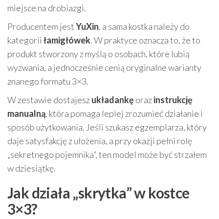
miejsce na drobiazgi.
Producentem jest
YuXin
, a sama kostka należy do
kategorii
łamigłówek
. W praktyce oznacza to, że to
produkt stworzony z myślą o osobach, które lubią
wyzwania, a jednocześnie cenią oryginalne warianty
znanego formatu 3×3.
W zestawie dostajesz
układankę
oraz
instrukcję
manualną
, która pomaga lepiej zrozumieć działanie i
sposób użytkowania. Jeśli szukasz egzemplarza, który
daje satysfakcję z ułożenia, a przy okazji pełni rolę
„sekretnego pojemnika”, ten model może być strzałem
w dziesiątkę.
Jak działa „skrytka” w kostce
3×3?