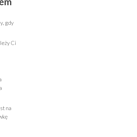
pem
y, gdy
leży Ci
a
a
est na
awkę