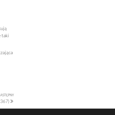
kują
 taki
czająca
d
ASTĘPNY
Następny
367)
wpis