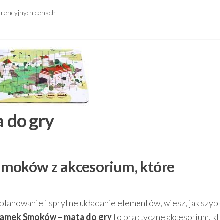
urencyjnych cenach
 do gry
moków z akcesorium, które
ię planowanie i sprytne układanie elementów, wiesz, jak szyb
amek Smoków – mata do gry
to praktyczne akcesorium, k