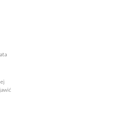
Mata
iej
jawić