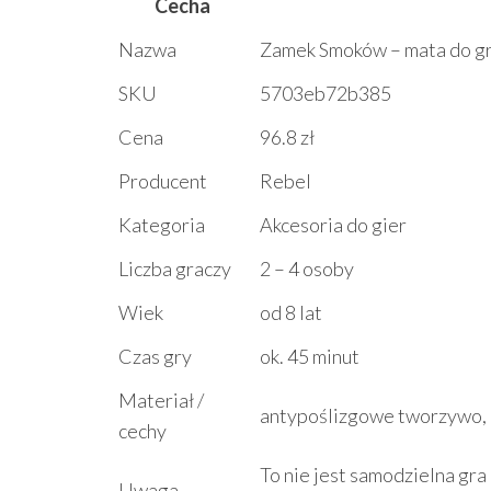
Cecha
Nazwa
Zamek Smoków – mata do g
SKU
5703eb72b385
Cena
96.8 zł
Producent
Rebel
Kategoria
Akcesoria do gier
Liczba graczy
2 – 4 osoby
Wiek
od 8 lat
Czas gry
ok. 45 minut
Materiał /
antypoślizgowe tworzywo, 
cechy
To nie jest samodzielna g
Uwaga