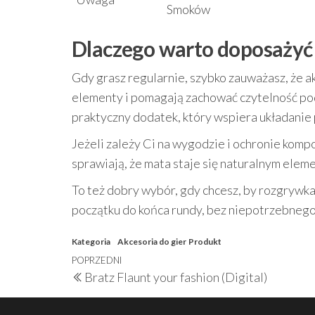
Smoków
Dlaczego warto doposażyć 
Gdy grasz regularnie, szybko zauważasz, że a
elementy i pomagają zachować czytelność po
praktyczny dodatek, który wspiera układanie 
Jeżeli zależy Ci na wygodzie i ochronie kom
sprawiają, że mata staje się naturalnym ele
To też dobry wybór, gdy chcesz, by rozgrywk
początku do końca rundy, bez niepotrzebnego
Kategoria
Akcesoria do gier
Produkt
Nawigacja
Poprzedni
POPRZEDNI
Bratz Flaunt your fashion (Digital)
wpisu
wpis