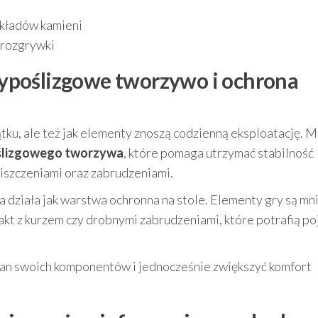
kładów kamieni
 rozgrywki
ypoślizgowe tworzywo i ochrona
zątku, ale też jak elementy znoszą codzienną eksploatację. 
oślizgowego tworzywa
, które pomaga utrzymać stabilność
iszczeniami oraz zabrudzeniami.
a działa jak warstwa ochronna na stole. Elementy gry są mn
kt z kurzem czy drobnymi zabrudzeniami, które potrafią po
stan swoich komponentów i jednocześnie zwiększyć komfort