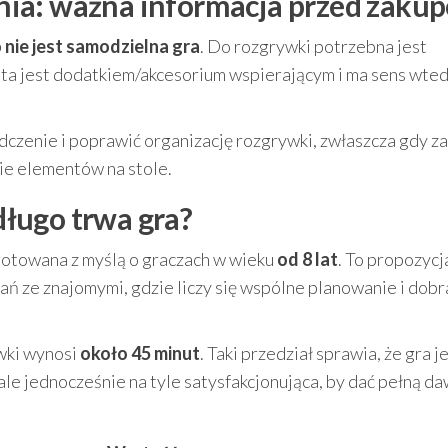
ia: ważna informacja przed zaku
 nie jest samodzielna gra
. Do rozgrywki potrzebna jest
ta jest dodatkiem/akcesorium wspierającym i ma sens wted
czenie i poprawić organizację rozgrywki, zwłaszcza gdy za
ie elementów na stole.
 długo trwa gra?
gotowana z myślą o graczach w wieku
od 8 lat
. To propozycj
ań ze znajomymi, gdzie liczy się wspólne planowanie i dobr
ywki wynosi
około 45 minut
. Taki przedział sprawia, że gra j
ale jednocześnie na tyle satysfakcjonująca, by dać pełną d