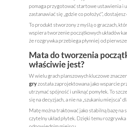
pomaga przygotować startowe ustawienia i u
zastanawiać się „gdzie co położyć”, dostajesz
To produkt stworzony z myślą o graczach, któ
wspiera tworzenie początkowych układów kam
że rozgrywka przebiega płynniej od pierwsze
Mata do tworzenia począt
właściwie jest?
W wielu grach planszowych kluczowe znaczen
gry
została zaprojektowana jako wsparcie przy
utrzymać spójność i uniknąć pomyłek. To szcz
się na decyzjach, a nie na „szukaniu miejsca” 
Matę można traktować jako stabilną bazę na 
czytelny układ płytek. Dzięki temu rozgrywka
odpowiednim miejscu.