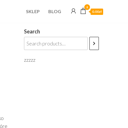
0
SKLEP
BLOG
0.00zł
Search
zzzzz
ko
tóre