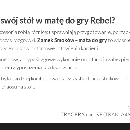
swój stół w matę do gry Rebel?
kcesoria robią różnicę: usprawniają przygotowanie, porząd
dczas rozgrywki.
Zamek Smoków – mata do gry
to właśnie
płytek i ułatwia startowe ustawienia kamieni.
ponentów, antypoślizgowe wykonanie oraz funkcja zabezpie
mentem wyposażenia każdego gracza.
a była bardziej komfortowa dla wszystkich uczestników — o
 chaosu na stole.
N
TRACER Smart RF (TRAKLA46