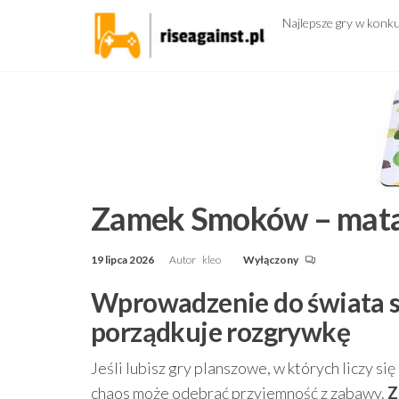
Przejdź
Najlepsze gry w konk
do
treści
Zamek Smoków – mata
19 lipca 2026
Autor
kleo
Wyłączony
Wprowadzenie do świata s
porządkuje rozgrywkę
Jeśli lubisz gry planszowe, w których liczy s
chaos może odebrać przyjemność z zabawy.
Z