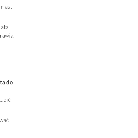
miast
Mata
rawia,
ta do
kupić
ować