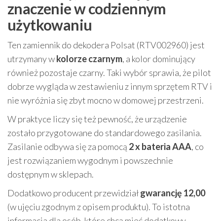
znaczenie w codziennym
użytkowaniu
Ten zamiennik do dekodera Polsat (RTV002960) jest
utrzymany w
kolorze czarnym
, a kolor dominujący
również pozostaje czarny. Taki wybór sprawia, że pilot
dobrze wygląda w zestawieniu z innym sprzętem RTV i
nie wyróżnia się zbyt mocno w domowej przestrzeni.
W praktyce liczy się też pewność, że urządzenie
zostało przygotowane do standardowego zasilania.
Zasilanie odbywa się za pomocą
2 x bateria AAA
, co
jest rozwiązaniem wygodnym i powszechnie
dostępnym w sklepach.
Dodatkowo producent przewidział
gwarancję 12,00
(w ujęciu zgodnym z opisem produktu). To istotna
informacja dla osób, które chcą mieć dodatkowy