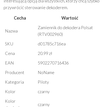
interesującą opcją dla wszystkich, którzy chcą szybko
przywrócić sterowanie dekoderem.
Cecha
Wartość
Zamiennik do dekodera Polsat
Nazwa
(RTV002960)
SKU
d01785c716ea
Cena
20.99 zł
EAN
5902270716436
Producent
NoName
Kategoria
Piloty
Kolor
czarny
Kolor
czarny