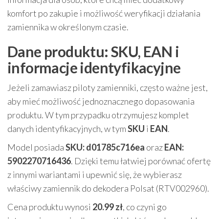
komfort po zakupie i możliwość weryfikacji działania
zamiennika w określonym czasie.
Dane produktu: SKU, EAN i
informacje identyfikacyjne
Jeżeli zamawiasz piloty zamienniki, często ważne jest,
aby mieć możliwość jednoznacznego dopasowania
produktu. W tym przypadku otrzymujesz komplet
danych identyfikacyjnych, w tym
SKU
i
EAN
.
Model posiada
SKU: d01785c716ea
oraz
EAN:
5902270716436
. Dzięki temu łatwiej porównać ofertę
z innymi wariantami i upewnić się, że wybierasz
właściwy zamiennik do dekodera Polsat (RTV002960).
Cena produktu wynosi
20.99 zł
, co czyni go