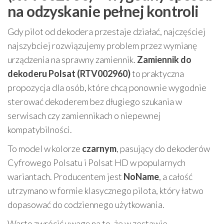
na odzyskanie pełnej kontroli
Gdy pilot od dekodera przestaje działać, najczęściej
najszybciej rozwiązujemy problem przez wymianę
urządzenia na sprawny zamiennik.
Zamiennik do
dekoderu Polsat (RTV002960)
to praktyczna
propozycja dla osób, które chcą ponownie wygodnie
sterować dekoderem bez długiego szukania w
serwisach czy zamiennikach o niepewnej
kompatybilności.
To model w kolorze
czarnym
, pasujący do dekoderów
Cyfrowego Polsatu i Polsat HD w popularnych
wariantach. Producentem jest
NoName
, a całość
utrzymano w formie klasycznego pilota, który łatwo
dopasować do codziennego użytkowania.
Warto zwrócić uwagę na to, że w zestawie