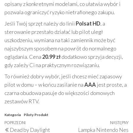
opisany z konkretnymi modelami, co ułatwia wybór i
pozwala ograniczyć ryzyko nietrafionego zakupu.
Jeśli Twój sprzęt należy do linii
Polsat HD
, a
sterowanie przestało działać lub pilot uległ
uszkodzeniu, wymiana na taki zamiennik może być
najszybszym sposobem na powrót do normalnego
oglądania. Cena
20.99 zł
dodatkowo sprzyja decyzji,
gdy zależy Ci na praktycznym rozwiązaniu.
To również dobry wybór, jeśli chcesz mieć zapasowy
pilot w domu – w końcu zasilanie na
AAA
jest proste, a
czarna obudowa pasuje do większości domowych
zestawów RTV.
Kategoria
Piloty
Produkt
Nawigacja
Poprzedni
POPRZEDNI
NASTĘPNY
N
Dead by Daylight
Lampka Nintendo Nes
wpis
w