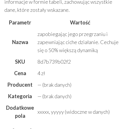
informacje w formie tabeli, zachowując wszystkie
dane, które zostały wskazane.
Parametr
Wartość
zapobiegając jego przegrzaniu i
Nazwa
zapewniając ciche działanie. Cechuje
się o 50% większą dynamiką
SKU
8d7b739b02f2
Cena
4 zł
Producent
— (brak danych)
Kategoria
— (brak danych)
Dodatkowe
xxxxx, yyyyy (widoczne w danych)
pola