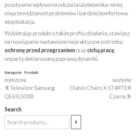
pozytywnie wpływa na odczucia użytkownika: mniej
nieprzewidzianych problemów i bardziej komfortowa
eksploatacja.
Wybierając produkt o takim profilu działania, stawiasz
na rozwiązanie nastawione na praktyczne potrzeby:
ochronę przed przegrzaniem
oraz
cichą pracę
,
wspartą deklarowaną poprawą dynamiki.
Kategoria
Produkt
Nawigacja
Poprzedni
POPRZEDNI
NASTĘPNY
N
Telewizor Samsung
Diablo Chairs X-ST4RTER
wpisu
wpis
w
QE65LS03B
Czarny
Search