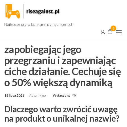
Przejdź
do
treści
Najlepsze gry w konkurencyjnych cenach
0
zapobiegając jego
przegrzaniu i zapewniając
ciche działanie. Cechuje się
o 50% większą dynamiką
18 lipca 2026
Autor
kleo
Wyłączony
Dlaczego warto zwrócić uwagę
na produkt o unikalnej nazwie?