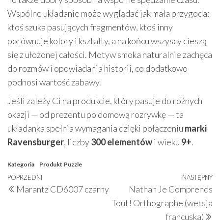
Wspólne układanie może wyglądać jak mała przygoda:
ktoś szuka pasujących fragmentów, ktoś inny
porównuje kolory i kształty, a na końcu wszyscy cieszą
się z ułożonej całości. Motyw smoka naturalnie zachęca
do rozmów i opowiadania historii, co dodatkowo
podnosi wartość zabawy.
Jeśli zależy Ci na produkcie, który pasuje do różnych
okazji — od prezentu po domową rozrywkę — ta
układanka spełnia wymagania dzięki połączeniu
marki
Ravensburger
, liczby
300 elementów
i wieku
9+
.
Kategoria
Produkt
Puzzle
Nawigacja
Poprzedni
POPRZEDNI
NASTĘPNY
N
Marantz CD6007 czarny
Nathan Je Comprends
wpisu
wpis
w
Tout! Orthographe (wersja
francuska)