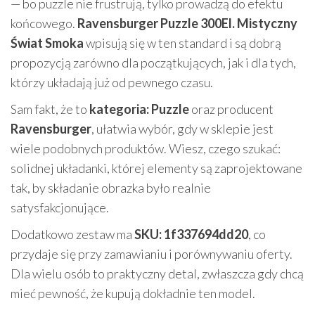
— bo puzzle nie frustrują, tylko prowadzą do efektu
końcowego.
Ravensburger Puzzle 300El. Mistyczny
Świat Smoka
wpisują się w ten standard i są dobrą
propozycją zarówno dla początkujących, jak i dla tych,
którzy układają już od pewnego czasu.
Sam fakt, że to
kategoria: Puzzle
oraz producent
Ravensburger
, ułatwia wybór, gdy w sklepie jest
wiele podobnych produktów. Wiesz, czego szukać:
solidnej układanki, której elementy są zaprojektowane
tak, by składanie obrazka było realnie
satysfakcjonujące.
Dodatkowo zestaw ma
SKU: 1f337694dd20
, co
przydaje się przy zamawianiu i porównywaniu oferty.
Dla wielu osób to praktyczny detal, zwłaszcza gdy chcą
mieć pewność, że kupują dokładnie ten model.