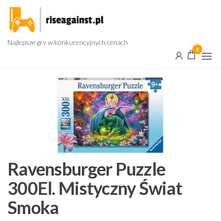
Przejdź
do
treści
Najlepsze gry w konkurencyjnych cenach
0
Ravensburger Puzzle
300El. Mistyczny Świat
Smoka