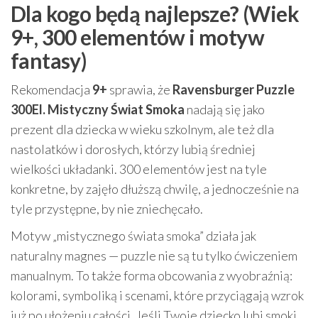
Dla kogo będą najlepsze? (Wiek
9+, 300 elementów i motyw
fantasy)
Rekomendacja
9+
sprawia, że
Ravensburger Puzzle
300El. Mistyczny Świat Smoka
nadają się jako
prezent dla dziecka w wieku szkolnym, ale też dla
nastolatków i dorosłych, którzy lubią średniej
wielkości układanki. 300 elementów jest na tyle
konkretne, by zajęło dłuższą chwilę, a jednocześnie na
tyle przystępne, by nie zniechęcało.
Motyw „mistycznego świata smoka” działa jak
naturalny magnes — puzzle nie są tu tylko ćwiczeniem
manualnym. To także forma obcowania z wyobraźnią:
kolorami, symboliką i scenami, które przyciągają wzrok
już po ułożeniu całości. Jeśli Twoje dziecko lubi smoki,