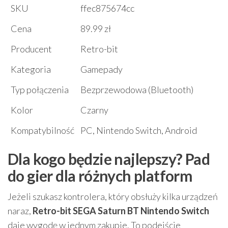
SKU
ffec875674cc
Cena
89.99 zł
Producent
Retro-bit
Kategoria
Gamepady
Typ połączenia
Bezprzewodowa (Bluetooth)
Kolor
Czarny
Kompatybilność
PC, Nintendo Switch, Android
Dla kogo będzie najlepszy? Pad
do gier dla różnych platform
Jeżeli szukasz kontrolera, który obsłuży kilka urządzeń
naraz,
Retro-bit SEGA Saturn BT Nintendo Switch
daje wygodę w jednym zakupie. To podejście