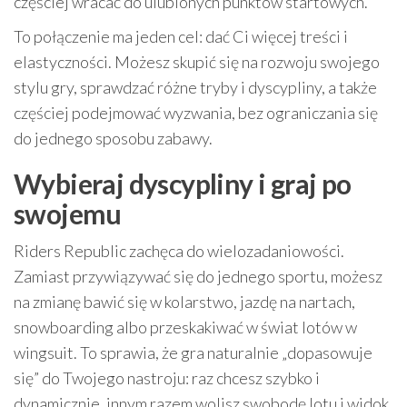
częściej wracać do ulubionych punktów startowych.
To połączenie ma jeden cel: dać Ci więcej treści i
elastyczności. Możesz skupić się na rozwoju swojego
stylu gry, sprawdzać różne tryby i dyscypliny, a także
częściej podejmować wyzwania, bez ograniczania się
do jednego sposobu zabawy.
Wybieraj dyscypliny i graj po
swojemu
Riders Republic zachęca do wielozadaniowości.
Zamiast przywiązywać się do jednego sportu, możesz
na zmianę bawić się w kolarstwo, jazdę na nartach,
snowboarding albo przeskakiwać w świat lotów w
wingsuit. To sprawia, że gra naturalnie „dopasowuje
się” do Twojego nastroju: raz chcesz szybko i
dynamicznie, innym razem wolisz swobodę lotu i widok,