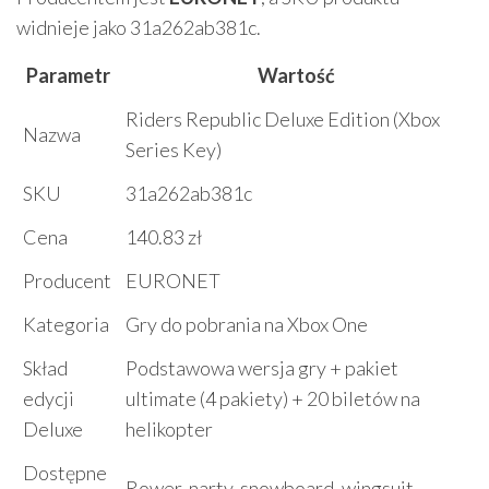
widnieje jako 31a262ab381c.
Parametr
Wartość
Riders Republic Deluxe Edition (Xbox
Nazwa
Series Key)
SKU
31a262ab381c
Cena
140.83 zł
Producent
EURONET
Kategoria
Gry do pobrania na Xbox One
Skład
Podstawowa wersja gry + pakiet
edycji
ultimate (4 pakiety) + 20 biletów na
Deluxe
helikopter
Dostępne
Rower, narty, snowboard, wingsuit