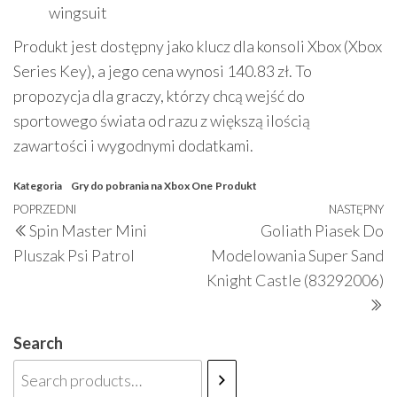
wingsuit
Produkt jest dostępny jako klucz dla konsoli Xbox (Xbox
Series Key), a jego cena wynosi 140.83 zł. To
propozycja dla graczy, którzy chcą wejść do
sportowego świata od razu z większą ilością
zawartości i wygodnymi dodatkami.
Kategoria
Gry do pobrania na Xbox One
Produkt
Nawigacja
Poprzedni
POPRZEDNI
NASTĘPNY
N
Spin Master Mini
Goliath Piasek Do
wpisu
wpis
w
Pluszak Psi Patrol
Modelowania Super Sand
Knight Castle (83292006)
Search