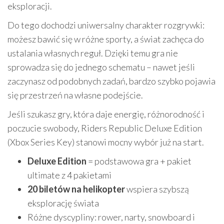
eksploracji.
Do tego dochodzi uniwersalny charakter rozgrywki:
możesz bawić się w różne sporty, a świat zachęca do
ustalania własnych reguł. Dzięki temu gra nie
sprowadza się do jednego schematu – nawet jeśli
zaczynasz od podobnych zadań, bardzo szybko pojawia
się przestrzeń na własne podejście.
Jeśli szukasz gry, która daje energię, różnorodność i
poczucie swobody, Riders Republic Deluxe Edition
(Xbox Series Key) stanowi mocny wybór już na start.
Deluxe Edition
= podstawowa gra + pakiet
ultimate z 4 pakietami
20 biletów na helikopter
wspiera szybszą
eksplorację świata
Różne dyscypliny: rower, narty, snowboard i