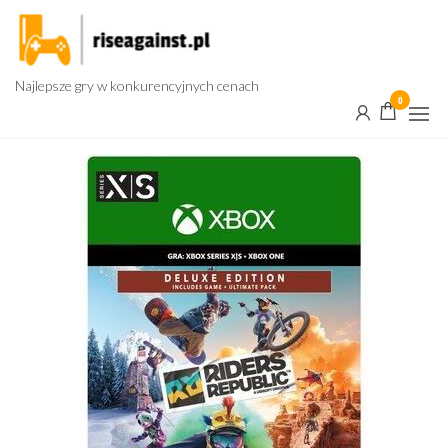
Przejdź
do
treści
Najlepsze gry w konkurencyjnych cenach
0