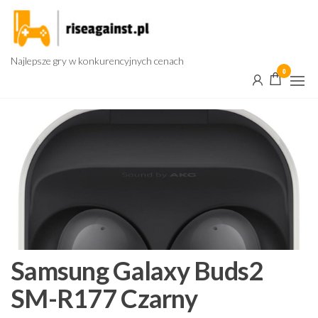
Przejdź
do
treści
Najlepsze gry w konkurencyjnych cenach
0
Samsung Galaxy Buds2
SM-R177 Czarny