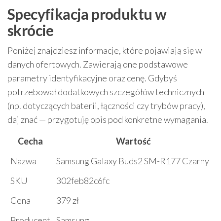
Specyfikacja produktu w
skrócie
Poniżej znajdziesz informacje, które pojawiają się w
danych ofertowych. Zawierają one podstawowe
parametry identyfikacyjne oraz cenę. Gdybyś
potrzebował dodatkowych szczegółów technicznych
(np. dotyczących baterii, łączności czy trybów pracy),
daj znać — przygotuję opis pod konkretne wymagania.
Cecha
Wartość
Nazwa
Samsung Galaxy Buds2 SM-R177 Czarny
SKU
302feb82c6fc
Cena
379 zł
Producent
Samsung