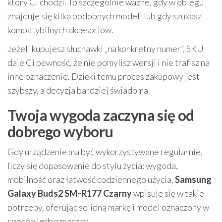
który Ci chodzi. To szczególnie ważne, gdy w obiegu
znajduje się kilka podobnych modeli lub gdy szukasz
kompatybilnych akcesoriów.
Jeżeli kupujesz słuchawki „na konkretny numer”, SKU
daje Ci pewność, że nie pomylisz wersji i nie trafisz na
inne oznaczenie. Dzięki temu proces zakupowy jest
szybszy, a decyzja bardziej świadoma.
Twoja wygoda zaczyna się od
dobrego wyboru
Gdy urządzenie ma być wykorzystywane regularnie,
liczy się dopasowanie do stylu życia: wygoda,
mobilność oraz łatwość codziennego użycia.
Samsung
Galaxy Buds2 SM-R177 Czarny
wpisuje się w takie
potrzeby, oferując solidną markę i model oznaczony w
sposób jednoznaczny.