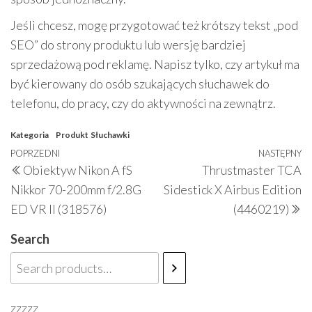
Jeśli chcesz, mogę przygotować też krótszy tekst „pod
SEO” do strony produktu lub wersję bardziej
sprzedażową pod reklamę. Napisz tylko, czy artykuł ma
być kierowany do osób szukających słuchawek do
telefonu, do pracy, czy do aktywności na zewnątrz.
Kategoria
Produkt
Słuchawki
Nawigacja
Poprzedni
POPRZEDNI
NASTĘPNY
N
Obiektyw Nikon A fS
Thrustmaster TCA
wpisu
wpis
w
Nikkor 70-200mm f/2.8G
Sidestick X Airbus Edition
ED VR II (318576)
(4460219)
Search
zzzzz