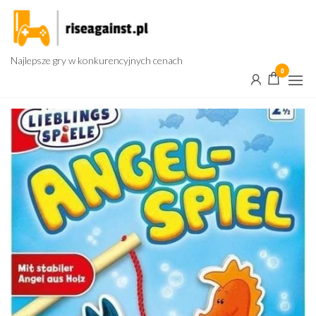
Przejdź
do
treści
Najlepsze gry w konkurencyjnych cenach
0