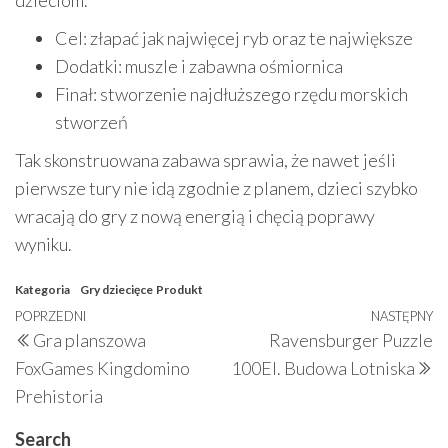
Cel: złapać jak najwięcej ryb oraz te największe
Dodatki: muszle i zabawna ośmiornica
Finał: stworzenie najdłuższego rzędu morskich
stworzeń
Tak skonstruowana zabawa sprawia, że nawet jeśli
pierwsze tury nie idą zgodnie z planem, dzieci szybko
wracają do gry z nową energią i chęcią poprawy
wyniku.
Kategoria
Gry dziecięce
Produkt
Nawigacja
Poprzedni
POPRZEDNI
NASTĘPNY
N
Gra planszowa
Ravensburger Puzzle
wpisu
wpis
w
FoxGames Kingdomino
100El. Budowa Lotniska
Prehistoria
Search