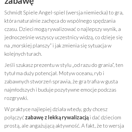
zabawę
Schmidt Spiele Angel-spiel (wersja niemiecka) to gra,
która naturalnie zachęca do wspólnego spędzania
czasu. Dzieci mogą rywalizować o najlepszy wynik, a
jednocześnie wszyscy uczestnicy widzą, co dzieje się
na „morskiej planszy” i jak zmienia się sytuacja w
kolejnych turach.
Jeśli szukasz prezentu w stylu „od razu do grania”, ten
tytuł ma duży potencjał. Motyw oceanu, ryb i
zabawnych stworzeń sprawia, że gra trafia w gusta
najmłodszych i buduje pozytywne emocje podczas
rozgrywki.
W praktyce najlepiej działa wtedy, gdy chcesz
połączyć
zabawę z lekką rywalizacją
i dać dzieciom
prostą, ale angażującą aktywność. A fakt, że to wersja