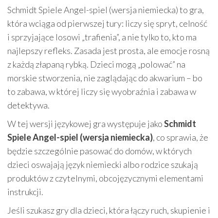
Schmidt Spiele Angel-spiel (wersja niemiecka) to gra,
która wciąga od pierwszej tury: liczy się spryt, celność
i sprzyjające losowi „trafienia”, a nie tylko to, kto ma
najlepszy refleks. Zasada jest prosta, ale emocje rosną
z każdą złapaną rybką. Dzieci mogą „polować” na
morskie stworzenia, nie zaglądając do akwarium – bo
to zabawa, w której liczy się wyobraźnia i zabawa w
detektywa.
W tej wersji językowej gra występuje jako
Schmidt
Spiele Angel-spiel (wersja niemiecka)
, co sprawia, że
będzie szczególnie pasować do domów, w których
dzieci oswajają język niemiecki albo rodzice szukają
produktów z czytelnymi, obcojęzycznymi elementami
instrukcji.
Jeśli szukasz gry dla dzieci, która łączy ruch, skupienie i