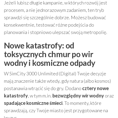
Jeżeli lubisz długie kampanie, w których rozwój jest
procesem, a nie jednorazowym zadaniem, ten tryb
sprawdzi się szczególnie dobrze. Możesz budować
konsekwentnie, testować różne podejścia do
planowania i stopniowo ulepszać swoją metropolię.
Nowe katastrofy: od
toksycznych chmur po wir
wodny i kosmiczne odpady
W SimCity 3000 Unlimited (Digital) Twoje decyzje
mają znaczenie także wtedy, gdy natura (albo kosmos)
postanawia wtrącić się do gry. Dodano
cztery nowe
katastrofy
, w tym m.in.
bezwzględny wir wodny
oraz
spadające kosmiczne śmieci
. To momenty, które
sprawdzają, czy Twoje miasto jest przygotowane na
kryzys.