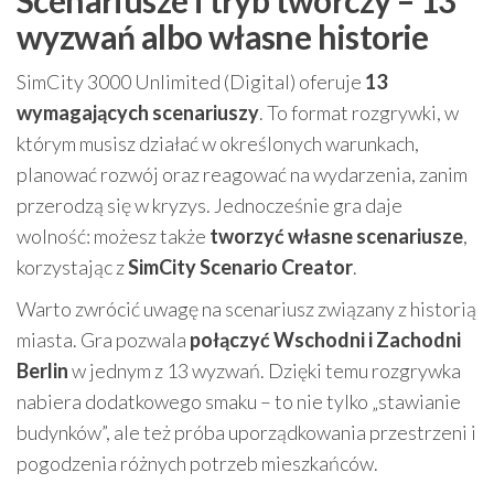
Scenariusze i tryb twórczy – 13
wyzwań albo własne historie
SimCity 3000 Unlimited (Digital) oferuje
13
wymagających scenariuszy
. To format rozgrywki, w
którym musisz działać w określonych warunkach,
planować rozwój oraz reagować na wydarzenia, zanim
przerodzą się w kryzys. Jednocześnie gra daje
wolność: możesz także
tworzyć własne scenariusze
,
korzystając z
SimCity Scenario Creator
.
Warto zwrócić uwagę na scenariusz związany z historią
miasta. Gra pozwala
połączyć Wschodni i Zachodni
Berlin
w jednym z 13 wyzwań. Dzięki temu rozgrywka
nabiera dodatkowego smaku – to nie tylko „stawianie
budynków”, ale też próba uporządkowania przestrzeni i
pogodzenia różnych potrzeb mieszkańców.