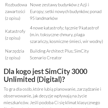
Rozbudowa
Nowe zestawy budynków z Azji i
zawartości
Europy; setki nowych budynków; ponad
(z opisu)
95 landmarków
4 nowe katastrofy; łącznie 9 katastrof
Katastrofy
(m.in. toksyczne chmury, plaga
(z opisu)
szarańczy, kosmiczne śmieci, wir wodny)
Narzędzia
Building Architect Plus; SimCity
(z opisu)
Scenario Creator
Dla kogo jest SimCity 3000
Unlimited (Digital)?
To gra dla osób, które lubią planowanie, zarządzanie i
obserwowanie, jak decyzje wpływają na życie
mieszkańców. Jeśli podoba Ci się klimat klasycznego