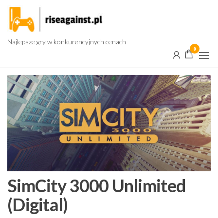
Przejdź
do
treści
Najlepsze gry w konkurencyjnych cenach
0
SimCity 3000 Unlimited
(Digital)