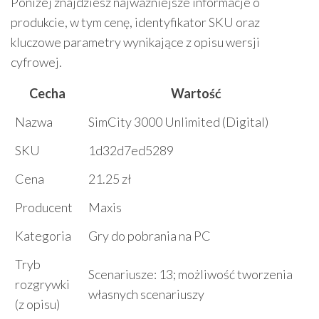
Poniżej znajdziesz najważniejsze informacje o
produkcie, w tym cenę, identyfikator SKU oraz
kluczowe parametry wynikające z opisu wersji
cyfrowej.
Cecha
Wartość
Nazwa
SimCity 3000 Unlimited (Digital)
SKU
1d32d7ed5289
Cena
21.25 zł
Producent
Maxis
Kategoria
Gry do pobrania na PC
Tryb
Scenariusze: 13; możliwość tworzenia
rozgrywki
własnych scenariuszy
(z opisu)