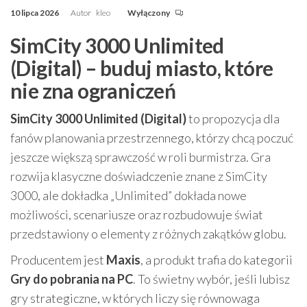
10 lipca 2026
Autor
kleo
Wyłączony
SimCity 3000 Unlimited
(Digital) – buduj miasto, które
nie zna ograniczeń
SimCity 3000 Unlimited (Digital)
to propozycja dla
fanów planowania przestrzennego, którzy chcą poczuć
jeszcze większą sprawczość w roli burmistrza. Gra
rozwija klasyczne doświadczenie znane z SimCity
3000, ale dokładka „Unlimited” dokłada nowe
możliwości, scenariusze oraz rozbudowuje świat
przedstawiony o elementy z różnych zakątków globu.
Producentem jest
Maxis
, a produkt trafia do kategorii
Gry do pobrania na PC
. To świetny wybór, jeśli lubisz
gry strategiczne, w których liczy się równowaga