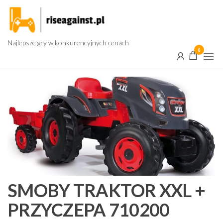
Przejdź
do
treści
Najlepsze gry w konkurencyjnych cenach
0
SMOBY TRAKTOR XXL +
PRZYCZEPA 710200