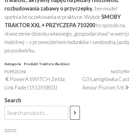
rozbudowania zabawy o przyczepkę
, ten model
spełnia te oczekiwania w praktyce. Wybór
SMOBY
TRAKTOR XXL + PRZYCZEPA 710200
to sposób na
stworzenie dziecku własnego „gospodarstwa” w wersji
mobilnej – z przewożeniem ładunków i swobodną jazdą
po podwórku.
Kategoria
Produkt
Traktory dla dzieci
Nawigacja
Poprzedni
POPRZEDNI
NASTĘPNY
N
PowerA SWITCH Zelda
G3 Łamigłówka Cast
wpisu
wpis
w
Link Fade (151355801)
Amour Poziom 5/6
Search
zzzzz