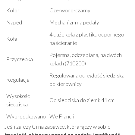
Kolor
Czerwono-czarny
Napęd
Mechanizm na pedały
4 duże koła z plastiku odpornego
Koła
na ścieranie
Pojemna, odczepiana, na dwóch
Przyczepka
kołach (710200)
Regulowana odległość siedziska
Regulacja
od kierownicy
Wysokość
Od siedziska do ziemi: 41 cm
siedziska
Wyprodukowano
We Francji
Jeśli zależy Ci na zabawce, która łączy w sobie
trwałość, aktywny napęd na pedały i możliwość