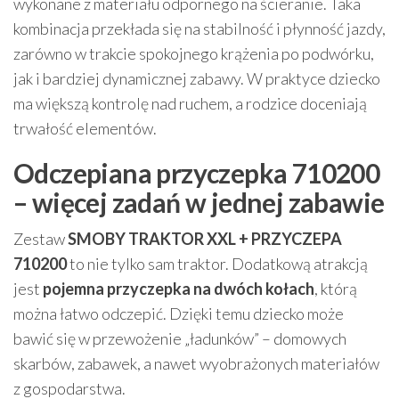
wykonane z materiału odpornego na ścieranie. Taka
kombinacja przekłada się na stabilność i płynność jazdy,
zarówno w trakcie spokojnego krążenia po podwórku,
jak i bardziej dynamicznej zabawy. W praktyce dziecko
ma większą kontrolę nad ruchem, a rodzice doceniają
trwałość elementów.
Odczepiana przyczepka 710200
– więcej zadań w jednej zabawie
Zestaw
SMOBY TRAKTOR XXL + PRZYCZEPA
710200
to nie tylko sam traktor. Dodatkową atrakcją
jest
pojemna przyczepka na dwóch kołach
, którą
można łatwo odczepić. Dzięki temu dziecko może
bawić się w przewożenie „ładunków” – domowych
skarbów, zabawek, a nawet wyobrażonych materiałów
z gospodarstwa.