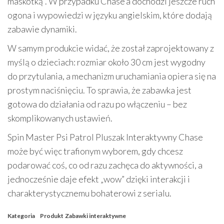
maskotką”. W przypadku Chase’a dochodzi jeszcze ruch
ogona i wypowiedzi w języku angielskim, które dodają
zabawie dynamiki.
W samym produkcie widać, że został zaprojektowany z
myślą o dzieciach: rozmiar około 30 cm jest wygodny
do przytulania, a mechanizm uruchamiania opiera się na
prostym naciśnięciu. To sprawia, że zabawka jest
gotowa do działania od razu po włączeniu – bez
skomplikowanych ustawień.
Spin Master Psi Patrol Pluszak Interaktywny Chase
może być więc trafionym wyborem, gdy chcesz
podarować coś, co od razu zachęca do aktywności, a
jednocześnie daje efekt „wow” dzięki interakcji i
charakterystycznemu bohaterowi z serialu.
Kategoria
Produkt
Zabawki interaktywne