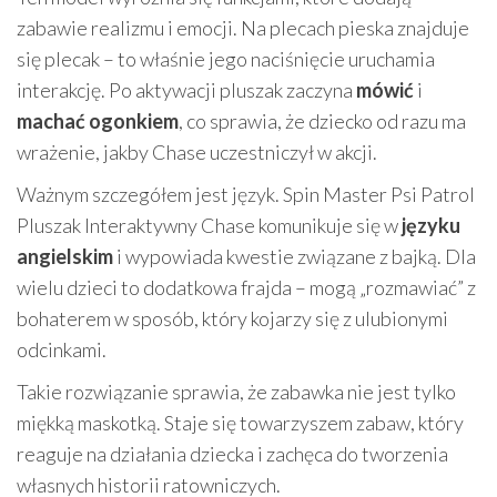
zabawie realizmu i emocji. Na plecach pieska znajduje
się plecak – to właśnie jego naciśnięcie uruchamia
interakcję. Po aktywacji pluszak zaczyna
mówić
i
machać ogonkiem
, co sprawia, że dziecko od razu ma
wrażenie, jakby Chase uczestniczył w akcji.
Ważnym szczegółem jest język. Spin Master Psi Patrol
Pluszak Interaktywny Chase komunikuje się w
języku
angielskim
i wypowiada kwestie związane z bajką. Dla
wielu dzieci to dodatkowa frajda – mogą „rozmawiać” z
bohaterem w sposób, który kojarzy się z ulubionymi
odcinkami.
Takie rozwiązanie sprawia, że zabawka nie jest tylko
miękką maskotką. Staje się towarzyszem zabaw, który
reaguje na działania dziecka i zachęca do tworzenia
własnych historii ratowniczych.