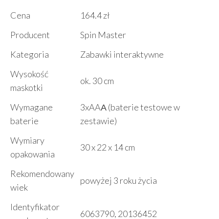
Cena
164.4 zł
Producent
Spin Master
Kategoria
Zabawki interaktywne
Wysokość
ok. 30 cm
maskotki
Wymagane
3xAAА (baterie testowe w
baterie
zestawie)
Wymiary
30 x 22 x 14 cm
opakowania
Rekomendowany
powyżej 3 roku życia
wiek
Identyfikator
6063790, 20136452