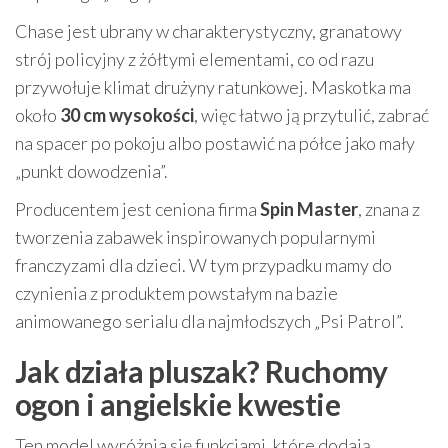
Chase jest ubrany w charakterystyczny, granatowy
strój policyjny z żółtymi elementami, co od razu
przywołuje klimat drużyny ratunkowej. Maskotka ma
około
30 cm wysokości
, więc łatwo ją przytulić, zabrać
na spacer po pokoju albo postawić na półce jako mały
„punkt dowodzenia”.
Producentem jest ceniona firma
Spin Master
, znana z
tworzenia zabawek inspirowanych popularnymi
franczyzami dla dzieci. W tym przypadku mamy do
czynienia z produktem powstałym na bazie
animowanego serialu dla najmłodszych „Psi Patrol”.
Jak działa pluszak? Ruchomy
ogon i angielskie kwestie
Ten model wyróżnia się funkcjami, które dodają