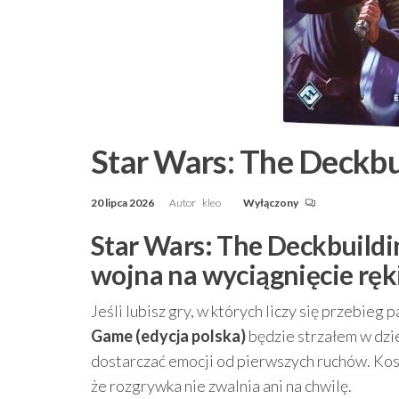
Star Wars: The Deckbu
20 lipca 2026
Autor
kleo
Wyłączony
Star Wars: The Deckbuildi
wojna na wyciągnięcie ręk
Jeśli lubisz gry, w których liczy się przebieg 
Game (edycja polska)
będzie strzałem w dzi
dostarczać emocji od pierwszych ruchów. Kosm
że rozgrywka nie zwalnia ani na chwilę.