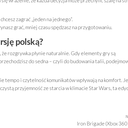
się wrażenie, że każda decyzja może przechylić szalę na st
 chcesz zagrać „jeden na jednego”.
zynasz grać, mniej czasu spędzasz na przygotowaniu.
sję polską?
a, że rozgrywka płynie naturalnie. Gdy elementy gry są
przechodzisz do sedna – czyli do budowania talii, podejmo
ie tempo i czytelność komunikatów wpływają na komfort. Je
 czystą przyjemność ze starcia w klimacie Star Wars, ta edy
N
Iron Brigade (Xbox 360