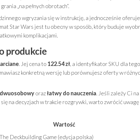
 grania „na pełnych obrotach”.
dzinnego wgryzania się w instrukcję, a jednocześnie oferuje
limat Star Wars jest tu obecny w sposób, który buduje wyobr
datkowymi komplikacjami.
o produkcie
arciane
. Jej cena to
122.54 zł
, a identyfikator SKU dla teg
 zamawiasz konkretną wersję lub porównujesz oferty w różny
dwuosobowy
oraz
łatwy do nauczenia
. Jeśli zależy Ci na
się na decyzjach w trakcie rozgrywki, warto zwrócić uwagę
Wartość
 The Deckbuilding Game (edycja polska)