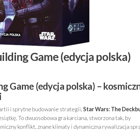
ilding Game (edycja polska)
ng Game (edycja polska) – kosmicz
i
partii i sprytne budowanie strategii,
Star Wars: The Deckbu
esiątkę. To dwuosobowa gra karciana, stworzona tak, by
iczny konflikt, znane klimaty i dynamiczna rywalizacja spr