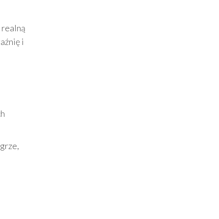
 realną
aźnię i
o
ch
 grze,