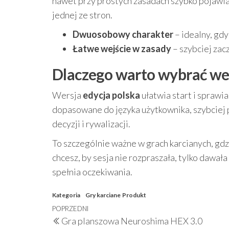
nawet przy prostych zasadach szybko pojawia 
jednej ze stron.
Dwuosobowy charakter
– idealny, gdy
Łatwe wejście w zasady
– szybciej zac
Dlaczego warto wybrać wer
Wersja
edycja polska
ułatwia start i sprawi
dopasowane do języka użytkownika, szybciej 
decyzji i rywalizacji.
To szczególnie ważne w grach karcianych, gdz
chcesz, by sesja nie rozpraszała, tylko dawała
spełnia oczekiwania.
Kategoria
Gry karciane
Produkt
Nawigacja
Poprzedni
POPRZEDNI
Gra planszowa Neuroshima HEX 3.0
wpisu
wpis