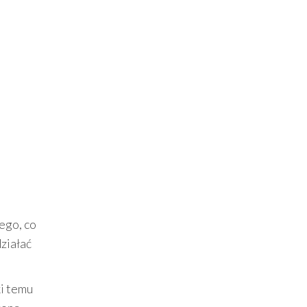
ego, co
działać
ki temu