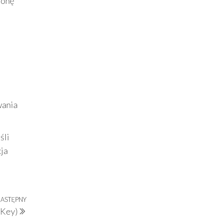
ronę
wania
śli
cja
ASTĘPNY
Następny
 Key)
wpis