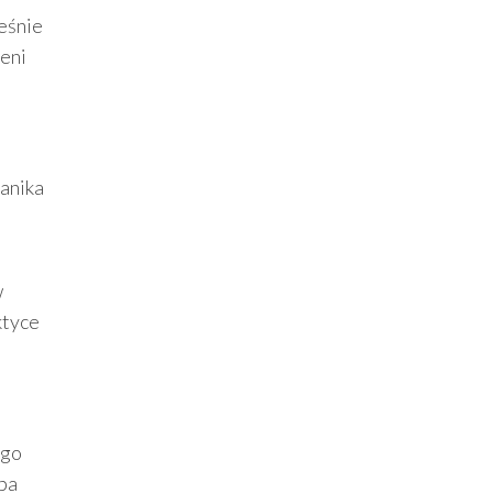
eśnie
zeni
anika
w
ktyce
ego
pa