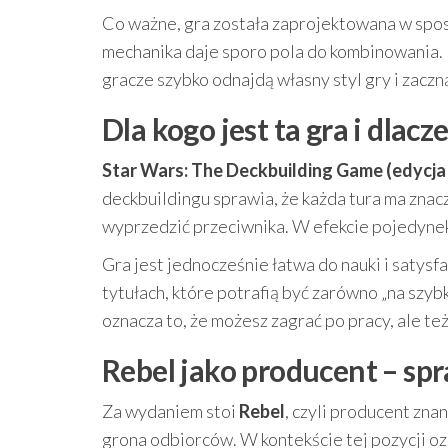
Co ważne, gra została zaprojektowana w spos
mechanika daje sporo pola do kombinowania. 
gracze szybko odnajdą własny styl gry i zacz
Dla kogo jest ta gra i dlac
Star Wars: The Deckbuilding Game (edycja
deckbuildingu sprawia, że każda tura ma znacze
wyprzedzić przeciwnika. W efekcie pojedynek 
Gra jest jednocześnie łatwa do nauki i satysf
tytułach, które potrafią być zarówno „na szyb
oznacza to, że możesz zagrać po pracy, ale te
Rebel jako producent – spr
Za wydaniem stoi
Rebel
, czyli producent zna
grona odbiorców. W kontekście tej pozycji 