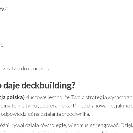
fe4
ne
ng, łatwa do nauczenia
o daje deckbuilding?
ja polska)
kluczowe jest to, że Twoja strategia wyrasta z t
ding to nie tylko „dobieranie kart” – to planowanie, jak ma 
ie odpowiedzieć na działania przeciwnika.
óżni: rywal działa równolegle, więc musisz reagować. Dzię