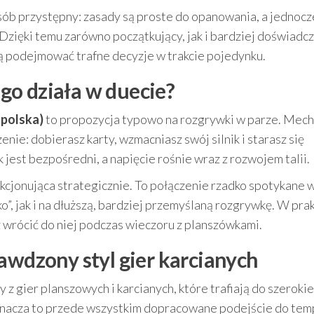
ób przystępny: zasady są proste do opanowania, a jednocz
Dzięki temu zarówno początkujący, jak i bardziej doświadc
ną podejmować trafne decyzje w trakcie pojedynku.
zego działa w duecie?
 polska)
to propozycja typowo na rozgrywki w parze. Mech
nie: dobierasz karty, wzmacniasz swój silnik i starasz się
jest bezpośredni, a napięcie rośnie wraz z rozwojem talii.
akcjonująca strategicznie. To połączenie rzadko spotykane 
ko”, jak i na dłuższą, bardziej przemyślaną rozgrywkę. W pra
ż wrócić do niej podczas wieczoru z planszówkami.
awdzony styl gier karcianych
ny z gier planszowych i karcianych, które trafiają do szeroki
oznacza to przede wszystkim dopracowane podejście do tem