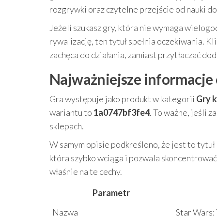
rozgrywki oraz czytelne przejście od nauki do
Jeżeli szukasz gry, która nie wymaga wielogo
rywalizację, ten tytuł spełnia oczekiwania. K
zachęca do działania, zamiast przytłaczać do
Najważniejsze informacje 
Gra występuje jako produkt w kategorii
Gry k
wariantu to
1a0747bf3fe4
. To ważne, jeśli
sklepach.
W samym opisie podkreślono, że jest to tytuł
która szybko wciąga i pozwala skoncentrować 
właśnie na te cechy.
Parametr
Nazwa
Star Wars: