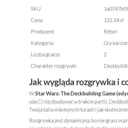
SKU
1a0747bf3
Cena
122.54 zł
Producent
Rebel
Kategoria
Gry karcia
Liczba graczy
2
Charakter rozgrywki
Deckbuildi
Jak wygląda rozgrywka i c
W
Star Wars: The Deckbuilding Game (edyc
uda Ci się zbudować w trakcie partii. Deckbuil
Twoja talia w kolejnych turach i jak skuteczn
Rozgrywka jest dynamiczna, bo nie grasz w pr