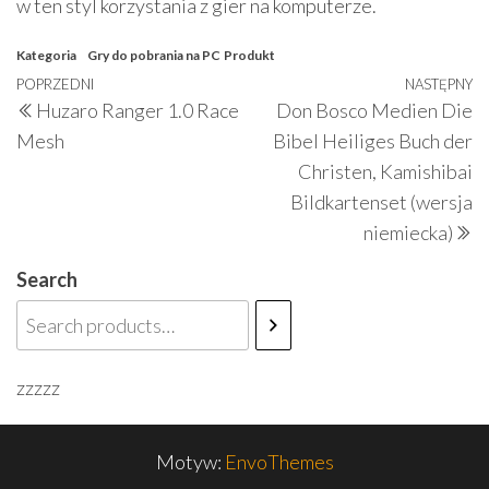
w ten styl korzystania z gier na komputerze.
Kategoria
Gry do pobrania na PC
Produkt
Nawigacja
Poprzedni
POPRZEDNI
NASTĘPNY
N
Huzaro Ranger 1.0 Race
Don Bosco Medien Die
wpisu
wpis
w
Mesh
Bibel Heiliges Buch der
Christen, Kamishibai
Bildkartenset (wersja
niemiecka)
Search
zzzzz
Motyw:
EnvoThemes