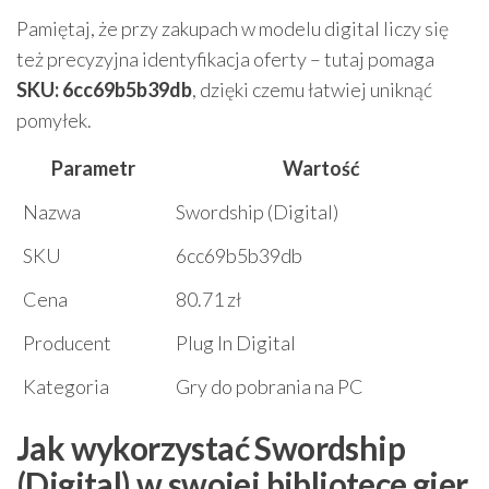
Pamiętaj, że przy zakupach w modelu digital liczy się
też precyzyjna identyfikacja oferty – tutaj pomaga
SKU: 6cc69b5b39db
, dzięki czemu łatwiej uniknąć
pomyłek.
Parametr
Wartość
Nazwa
Swordship (Digital)
SKU
6cc69b5b39db
Cena
80.71 zł
Producent
Plug In Digital
Kategoria
Gry do pobrania na PC
Jak wykorzystać Swordship
(Digital) w swojej bibliotece gier