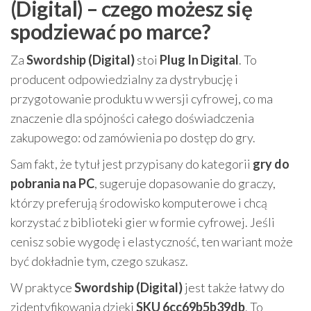
(Digital) – czego możesz się
spodziewać po marce?
Za
Swordship (Digital)
stoi
Plug In Digital
. To
producent odpowiedzialny za dystrybucję i
przygotowanie produktu w wersji cyfrowej, co ma
znaczenie dla spójności całego doświadczenia
zakupowego: od zamówienia po dostęp do gry.
Sam fakt, że tytuł jest przypisany do kategorii
gry do
pobrania na PC
, sugeruje dopasowanie do graczy,
którzy preferują środowisko komputerowe i chcą
korzystać z biblioteki gier w formie cyfrowej. Jeśli
cenisz sobie wygodę i elastyczność, ten wariant może
być dokładnie tym, czego szukasz.
W praktyce
Swordship (Digital)
jest także łatwy do
zidentyfikowania dzięki
SKU 6cc69b5b39db
. To