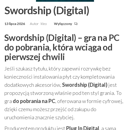
Swordship (Digital)
13 lipca 2026
Autor
kleo
Wyłączony
Swordship (Digital) – gra na PC
do pobrania, która wciąga od
pierwszej chwili
Jeśli szukasz tytułu, który zapewni rozrywkę bez
konieczności instalowania płyt czy kompletowania
dodatkowych akcesoriów,
Swordship (Digital)
jest
propozycją stworzoną właśnie pod ten styl grania. To
gra
do pobrania na PC
, oferowana w formie cyfrowej,
dzięki czemu możesz przejść od zakupu do
uruchomienia znacznie szybciej.
Producentem produktu jest
Plug In Digital
, a sama