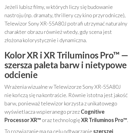
Jeżeli lubisz filmy, w których liczy się budowanie
nastroju (np. dramaty, thrillery czy kino przyrodnicze),
Telewizor Sony XR-55A80J potrafi utrzymać naturalny
charakter obrazu również wtedy, gdy scena jest
złożona kolorystycznie i dynamiczna.
Kolor XR i XR Triluminos Pro™ —
szersza paleta barw i nietypowe
odcienie
Wrażenia wizualne w Telewizorze Sony XR-55A80J
nie kończą się na kontraście. Równie istotna jest jakość
barw, ponieważ telewizor korzysta z unikatowego
wyświetlacza wspieranego przez
Cognitive
Processor XR™
oraz technologię
XR Triluminos Pro™
.
To rozwiązanie ma na celu odtwarzanie
szerszej