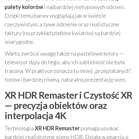
palety kolorów
i najbardziej nietypowych odcieni.
Dzięki temu barwy wyglądają jak w świecie
rzeczywistym, a żywe odcienie oraz realistyczne
faktury (na przykład płatków kwiatów) są bardziej
wiarygodne.
Warto zwrócić uwagę także na pastelowe kolory —
telewizor dąży do tego, aby ich subtelność nie była
tracona. W praktyce oznacza to mniej „przeplatanych”
tonów i bardziej równą, naturalną prezentację scen.
XR HDR Remaster i Czystość XR
— precyzja obiektów oraz
interpolacja 4K
Technologia
XR HDR Remaster
pomaga uzyskać
bardziej realistyczne sceny HDR. Działa w oparciu o