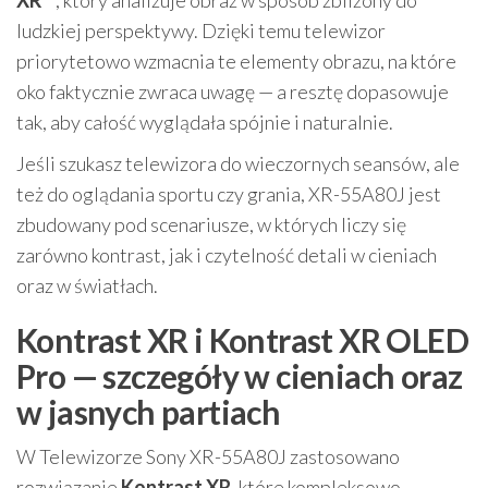
ludzkiej perspektywy. Dzięki temu telewizor
priorytetowo wzmacnia te elementy obrazu, na które
oko faktycznie zwraca uwagę — a resztę dopasowuje
tak, aby całość wyglądała spójnie i naturalnie.
Jeśli szukasz telewizora do wieczornych seansów, ale
też do oglądania sportu czy grania, XR-55A80J jest
zbudowany pod scenariusze, w których liczy się
zarówno kontrast, jak i czytelność detali w cieniach
oraz w światłach.
Kontrast XR i Kontrast XR OLED
Pro — szczegóły w cieniach oraz
w jasnych partiach
W Telewizorze Sony XR-55A80J zastosowano
rozwiązanie
Kontrast XR
, które kompleksowo