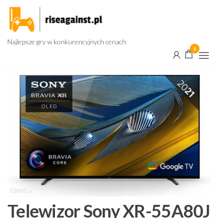
Przejdź
do
treści
Najlepsze gry w konkurencyjnych cenach
0
Telewizor Sony XR-55A80J