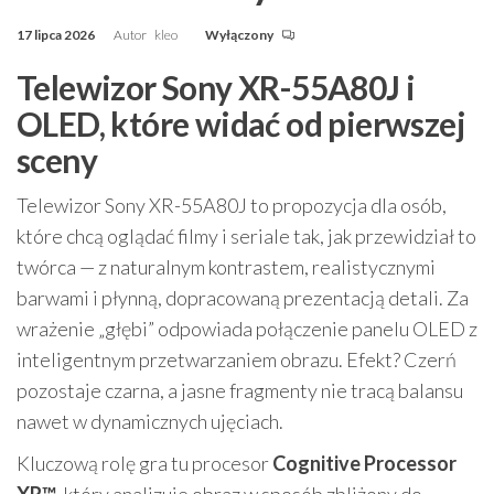
17 lipca 2026
Autor
kleo
Wyłączony
Telewizor Sony XR-55A80J i
OLED, które widać od pierwszej
sceny
Telewizor Sony XR-55A80J to propozycja dla osób,
które chcą oglądać filmy i seriale tak, jak przewidział to
twórca — z naturalnym kontrastem, realistycznymi
barwami i płynną, dopracowaną prezentacją detali. Za
wrażenie „głębi” odpowiada połączenie panelu OLED z
inteligentnym przetwarzaniem obrazu. Efekt? Czerń
pozostaje czarna, a jasne fragmenty nie tracą balansu
nawet w dynamicznych ujęciach.
Kluczową rolę gra tu procesor
Cognitive Processor
XR™
, który analizuje obraz w sposób zbliżony do