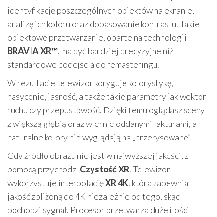
identyfikację poszczególnych obiektów na ekranie,
analizę ich koloru oraz dopasowanie kontrastu. Takie
obiektowe przetwarzanie, oparte na technologii
BRAVIA XR™
, ma być bardziej precyzyjne niż
standardowe podejścia do remasteringu.
W rezultacie telewizor koryguje kolorystykę,
nasycenie, jasność, a także takie parametry jak wektor
ruchu czy przepustowość. Dzięki temu oglądasz sceny
z większą głębią oraz wiernie oddanymi fakturami, a
naturalne kolory nie wyglądają na „przerysowane”.
Gdy źródło obrazu nie jest w najwyższej jakości, z
pomocą przychodzi
Czystość XR
. Telewizor
wykorzystuje interpolację
XR 4K
, która zapewnia
jakość zbliżoną do 4K niezależnie od tego, skąd
pochodzi sygnał. Procesor przetwarza duże ilości