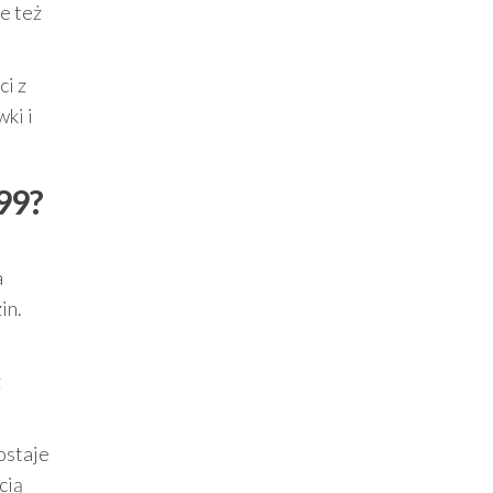
e też
ci z
ki i
99?
a
in.
z
ostaje
cią