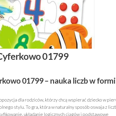
 Cyferkowo 01799
rkowo 01799 – nauka liczb w form
pozycja dla rodziców, którzy chcą wspierać dziecko w pie
lnego stylu. To gra, która w naturalny sposób oswaja z licz
asyfikowanie, układanie logicznych ciągów i podstawowe