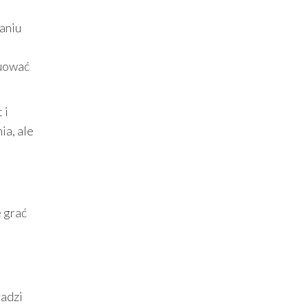
waniu
nuować
 i
ia, ale
 grać
radzi