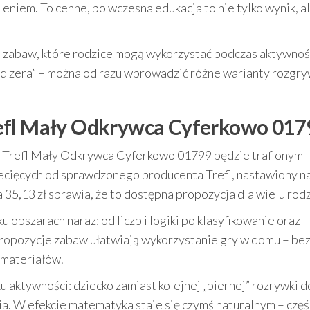
iem. To cenne, bo wczesna edukacja to nie tylko wynik, al
e zabaw, które rodzice mogą wykorzystać podczas aktywnoś
od zera” – można od razu wprowadzić różne warianty rozgryw
efl Mały Odkrywca Cyferkowo 017
cią, Trefl Mały Odkrywca Cyferkowo 01799 będzie trafionym
ziecięcych od sprawdzonego producenta Trefl, nastawiony n
35,13 zł sprawia, że to dostępna propozycja dla wielu rodz
u obszarach naraz: od liczb i logiki po klasyfikowanie oraz
ropozycje zabaw ułatwiają wykorzystanie gry w domu – be
materiałów.
aktywności: dziecko zamiast kolejnej „biernej” rozrywki d
ia. W efekcie matematyka staje się czymś naturalnym – częś