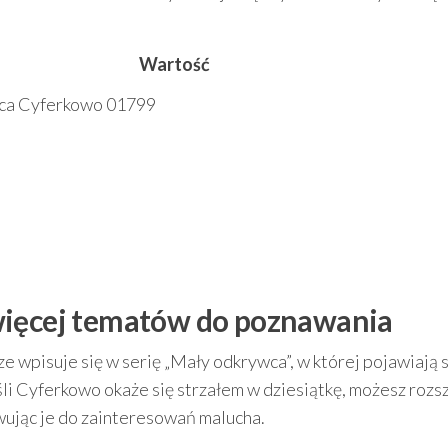
Wartość
wca Cyferkowo 01799
więcej tematów do poznawania
wpisuje się w serię „Mały odkrywca”, w której pojawiają s
li Cyferkowo okaże się strzałem w dziesiątkę, możesz rozs
owując je do zainteresowań malucha.