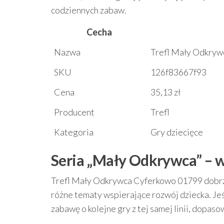
codziennych zabaw.
Cecha
Nazwa
Trefl Mały Odkry
SKU
126f83667f93
Cena
35,13 zł
Producent
Trefl
Kategoria
Gry dziecięce
Seria „Mały Odkrywca” – 
Trefl Mały Odkrywca Cyferkowo 01799 dobrze 
różne tematy wspierające rozwój dziecka. Jeś
zabawę o kolejne gry z tej samej linii, dopas