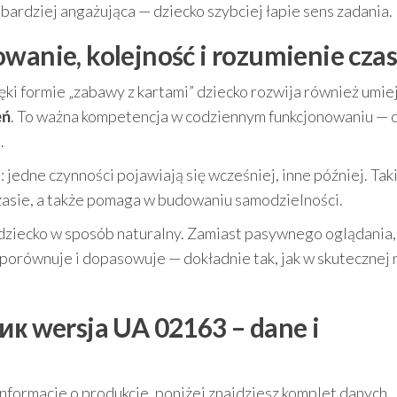
a bardziej angażująca — dziecko szybciej łapie sens zadania.
wanie, kolejność i rozumienie cza
ięki formie „zabawy z kartami” dziecko rozwija również umie
eń
. To ważna kompetencja w codziennym funkcjonowaniu — 
.
: jedne czynności pojawiają się wcześniej, inne później. Tak
zasie, a także pomaga w budowaniu samodzielności.
dziecko w sposób naturalny. Zamiast pasywnego oglądania,
 porównuje i dopasowuje — dokładnie tak, jak w skutecznej
ник wersja UA 02163 – dane i
informacje o produkcie, poniżej znajdziesz komplet danych