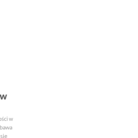
 w
ości w
zabawa
isie