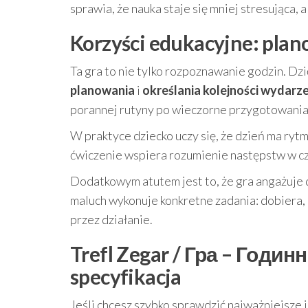
sprawia, że nauka staje się mniej stresująca, 
Korzyści edukacyjne: plano
Ta gra to nie tylko rozpoznawanie godzin. Dz
planowania
i
określania kolejności wydarz
porannej rutyny po wieczorne przygotowania
W praktyce dziecko uczy się, że dzień ma rytm
ćwiczenie wspiera rozumienie następstw w c
Dodatkowym atutem jest to, że gra angażuje 
maluch wykonuje konkretne zadania: dobiera,
przez działanie.
Trefl Zegar / Гра – Годин
specyfikacja
Jeśli chcesz szybko sprawdzić najważniejsze 