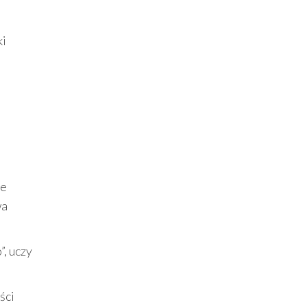
ki
ne
wa
, uczy
ści