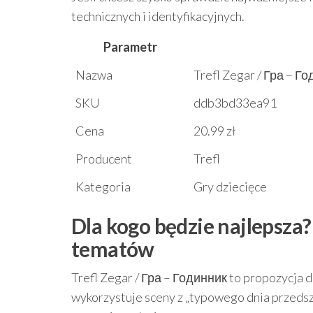
technicznych i identyfikacyjnych.
Parametr
Nazwa
Trefl Zegar / Гра – 
SKU
ddb3bd33ea91
Cena
20.99 zł
Producent
Trefl
Kategoria
Gry dziecięce
Dla kogo będzie najlepsza
tematów
Trefl Zegar / Гра – Годинник to propozycja dl
wykorzystuje sceny z „typowego dnia przedszk