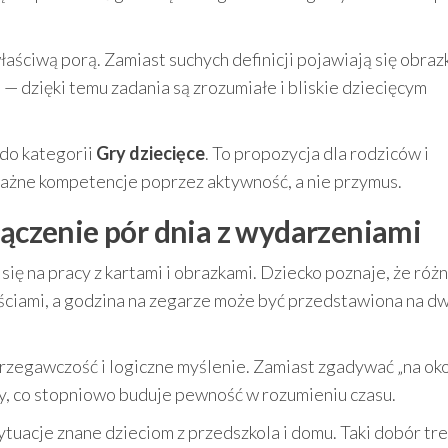
aściwą porą. Zamiast suchych definicji pojawiają się obraz
 dzięki temu zadania są zrozumiałe i bliskie dziecięcym
 do kategorii
Gry dziecięce
. To propozycja dla rodziców i
ważne kompetencje poprzez aktywność, a nie przymus.
Łączenie pór dnia z wydarzeniami
się na pracy z kartami i obrazkami. Dziecko poznaje, że róż
ściami, a godzina na zegarze może być przedstawiona na d
zegawczość i logiczne myślenie. Zamiast zgadywać „na oko”
y, co stopniowo buduje pewność w rozumieniu czasu.
tuacje znane dzieciom z przedszkola i domu. Taki dobór tre