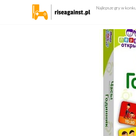
Przejdź
Najlepsze gry w konk
do
treści