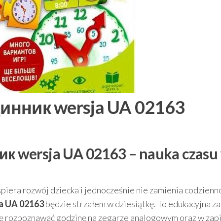
одинник wersja UA 02163
ник wersja UA 02163 – nauka czasu
spiera rozwój dziecka i jednocześnie nie zamienia codzienn
ja UA 02163
będzie strzałem w dziesiątkę. To edukacyjna 
 się rozpoznawać godzinę na zegarze analogowym oraz w zap