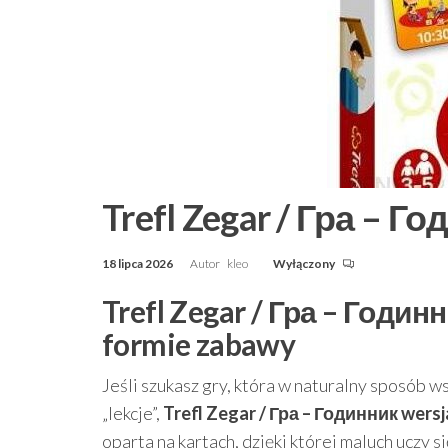
Trefl Zegar / Гра – Г
18 lipca 2026
Autor
kleo
Wyłączony
Trefl Zegar / Гра – Годин
formie zabawy
Jeśli szukasz gry, która w naturalny sposób w
„lekcje”,
Trefl Zegar / Гра – Годинник wers
oparta na kartach, dzięki której maluch uczy