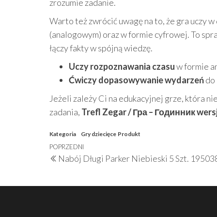
zrozumie zadanie.
Warto też zwrócić uwagę na to, że gra uczy 
(analogowym) oraz w formie cyfrowej. To spra
łączy fakty w spójną wiedzę.
Uczy rozpoznawania czasu
w formie a
Ćwiczy dopasowywanie wydarzeń
do 
Jeżeli zależy Ci na edukacyjnej grze, która ni
zadania,
Trefl Zegar / Гра – Годинник wer
Kategoria
Gry dziecięce
Produkt
Nawigacja
Poprzedni
POPRZEDNI
Nabój Długi Parker Niebieski 5 Szt. 19503
wpisu
wpis