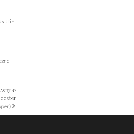
zybciej
iczne
ASTĘPNY
Następny
Booster
wpis
pper)