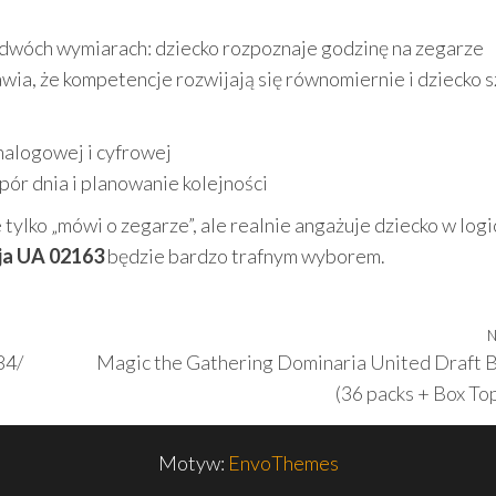
w dwóch wymiarach: dziecko rozpoznaje godzinę na zegarze
wia, że kompetencje rozwijają się równomiernie i dziecko s
nalogowej i cyfrowej
pór dnia i planowanie kolejności
e tylko „mówi o zegarze”, ale realnie angażuje dziecko w log
sja UA 02163
będzie bardzo trafnym wyborem.
N
84/
Magic the Gathering Dominaria United Draft 
(36 packs + Box To
Motyw:
EnvoThemes