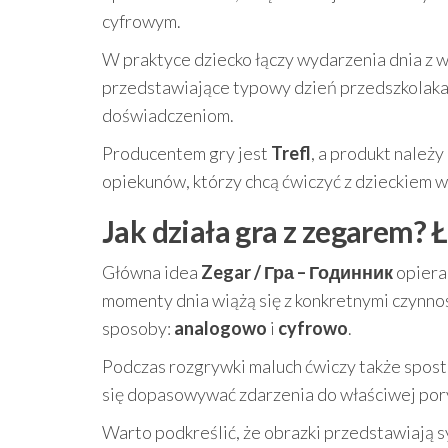
cyfrowym.
W praktyce dziecko łączy wydarzenia dnia z wł
przedstawiające typowy dzień przedszkolaka —
doświadczeniom.
Producentem gry jest
Trefl
, a produkt należy
opiekunów, którzy chcą ćwiczyć z dzieckiem 
Jak działa gra z zegarem? 
Główna idea
Zegar / Гра – Годинник
opiera 
momenty dnia wiążą się z konkretnymi czynno
sposoby:
analogowo
i
cyfrowo
.
Podczas rozgrywki maluch ćwiczy także spostr
się dopasowywać zdarzenia do właściwej por
Warto podkreślić, że obrazki przedstawiają sy