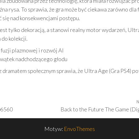
ia zbudowana przez technologię, która miała rozwiązać p
raźna rysa. To sprawia, że gra może być ciekawa zarówno dla
iać się nad konsekwencjami postępu.
 jest tylko dekoracją, a stanowi realny motor wydarzeń, Ult
do kolekcji.
fuzji plazmowej i rozwój AI
m wątek nadchodzącego głodu
i z dramatem społecznym sprawia, że Ultra Age (Gra PS4) po
N
06560
Back to the Future The Game (Dig
Motyw:
EnvoThemes