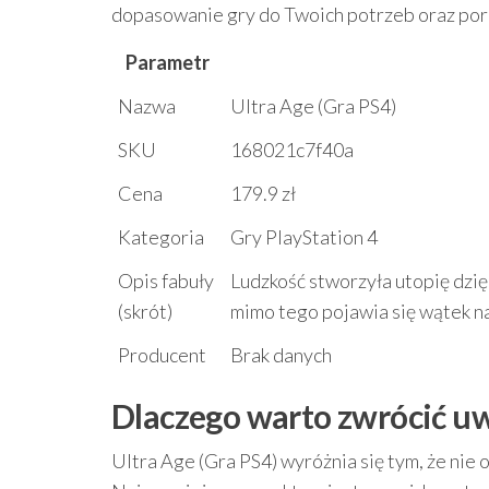
dopasowanie gry do Twoich potrzeb oraz por
Parametr
Nazwa
Ultra Age (Gra PS4)
SKU
168021c7f40a
Cena
179.9 zł
Kategoria
Gry PlayStation 4
Opis fabuły
Ludzkość stworzyła utopię dzię
(skrót)
mimo tego pojawia się wątek 
Producent
Brak danych
Dlaczego warto zwrócić uwa
Ultra Age (Gra PS4) wyróżnia się tym, że nie 