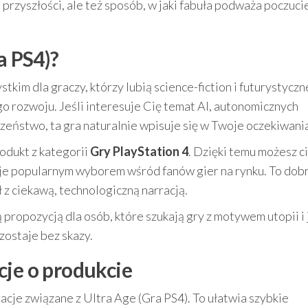
 przyszłości, ale też sposób, w jaki fabuła podważa poczuci
a PS4)?
tkim dla graczy, którzy lubią science-fiction i futurystyczn
o rozwoju. Jeśli interesuje Cię temat AI, autonomicznych
zeństwo, ta gra naturalnie wpisuje się w Twoje oczekiwani
rodukt z kategorii
Gry PlayStation 4
. Dzięki temu możesz c
taje popularnym wyborem wśród fanów gier na rynku. To dob
ł z ciekawą, technologiczną narracją.
 propozycją dla osób, które szukają gry z motywem utopii i 
zostaje bez skazy.
cje o produkcie
acje związane z Ultra Age (Gra PS4). To ułatwia szybkie