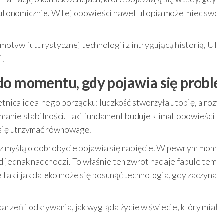
 autonomicznie. W tej opowieści nawet utopia może mieć sw
y motyw futurystycznej technologii z intrygującą historią, Ul
i.
do momentu, gdy pojawia się prob
etnica idealnego porządku: ludzkość stworzyła utopię, a roz
ymanie stabilności. Taki fundament buduje klimat opowieści
a się utrzymać równowagę.
z myślą o dobrobycie pojawia się napięcie. W pewnym mo
łód jednak nadchodzi. To właśnie ten zwrot nadaje fabule tem
e tak i jak daleko może się posunąć technologia, gdy zaczyna
arzeń i odkrywania, jak wygląda życie w świecie, który mia