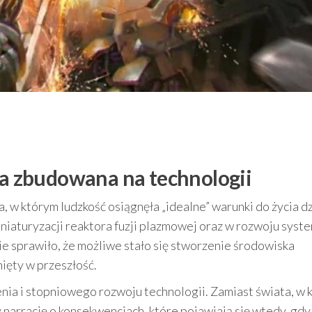
pia zbudowana na technologii
, w którym ludzkość osiągnęła „idealne” warunki do życia dz
niaturyzacji reaktora fuzji plazmowej oraz w rozwoju sys
nie sprawiło, że możliwe stało się stworzenie środowiska
ięty w przeszłość.
enia i stopniowego rozwoju technologii. Zamiast świata, w
y narrację o konsekwencjach, które pojawiają się wtedy, gdy