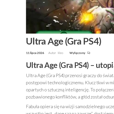
Ultra Age (Gra PS4)
11 lipca 2026
Autor
kleo
Wyłączony
Ultra Age (Gra PS4) – uto
Ultra Age (Gra PS4) przenosi graczy do świata
postępowi technologicznemu. Klucz tkwi w mi
opartych o sztuczną inteligencję. To połącze
pozbawionego konfliktów, a głód został odsun
Fabuła opiera się na wizji samodzielnego ucz
wszystko jest „dane raz na zawsze”, dostajem