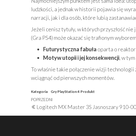
Najmocniejszym punktem jest sama idea: utop
ludzkości, a jednak w historii pojawia się wy
narracji, jak i dla osób, które lubią zastanaw
Jeżeli cenisz tytuły, w których przyszłość nie
(Gra PS4) może okazać się trafionym wyborem 
Futurystyczna fabuła
oparta o reaktor 
Motyw utopii i jej konsekwencji
, w ty
To właśnie takie połączenie wizji technologi
wciągnąć od pierwszych momentów.
Kategoria
Gry PlayStation 4
Produkt
Nawigacja
Poprzedni
POPRZEDNI
Logitech MX Master 3S Jasnoszary 910-0
wpisu
wpis