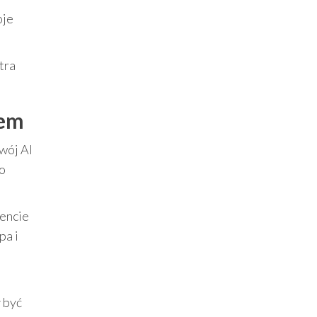
oje
tra
lem
wój AI
 o
mencie
pa i
ł być