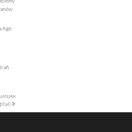
roblemy
 fanów
ra Age
trafi
ASTĘPNY
Następny
ital)
wpis