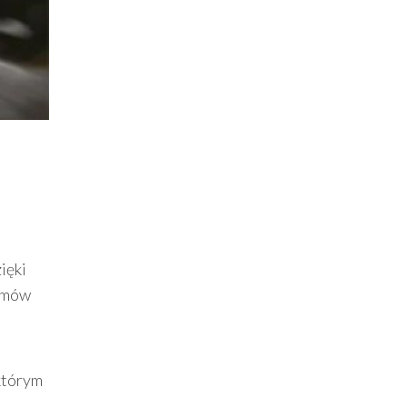
ięki
temów
 którym