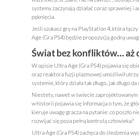
systemy zaczynają działać coraz sprawniej i
pęknięcia.
Jeśli szukasz gry na PlayStation 4, która łącz
Age (Gra PS4) będzie propozycją godną uwag
Świat bez konfliktów… aż 
W opisie Ultra Age (Gra PS4) pojawia się obi
oraz reaktora fuzji plazmowej umożliwił utrz
systemie, który działa tak długo, jak długo d
Niestety, nawet w świecie zaprojektowanym 
w historii pojawia się informacja o tym, że g
kieruje uwagę gracza na pytanie: co poszło ni
rozwijać się poza pełną kontrolą człowieka?
Ultra Age (Gra PS4) zachęca do śledzenia wyd