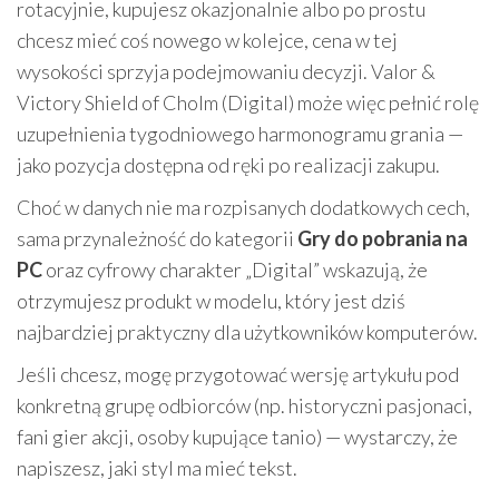
rotacyjnie, kupujesz okazjonalnie albo po prostu
chcesz mieć coś nowego w kolejce, cena w tej
wysokości sprzyja podejmowaniu decyzji. Valor &
Victory Shield of Cholm (Digital) może więc pełnić rolę
uzupełnienia tygodniowego harmonogramu grania —
jako pozycja dostępna od ręki po realizacji zakupu.
Choć w danych nie ma rozpisanych dodatkowych cech,
sama przynależność do kategorii
Gry do pobrania na
PC
oraz cyfrowy charakter „Digital” wskazują, że
otrzymujesz produkt w modelu, który jest dziś
najbardziej praktyczny dla użytkowników komputerów.
Jeśli chcesz, mogę przygotować wersję artykułu pod
konkretną grupę odbiorców (np. historyczni pasjonaci,
fani gier akcji, osoby kupujące tanio) — wystarczy, że
napiszesz, jaki styl ma mieć tekst.