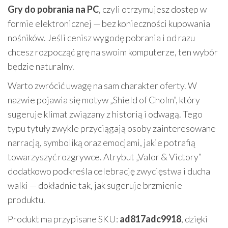
Gry do pobrania na PC
, czyli otrzymujesz dostęp w
formie elektronicznej — bez konieczności kupowania
nośników. Jeśli cenisz wygodę pobrania i od razu
chcesz rozpocząć grę na swoim komputerze, ten wybór
będzie naturalny.
Warto zwrócić uwagę na sam charakter oferty. W
nazwie pojawia się motyw „Shield of Cholm”, który
sugeruje klimat związany z historią i odwagą. Tego
typu tytuły zwykle przyciągają osoby zainteresowane
narracją, symboliką oraz emocjami, jakie potrafią
towarzyszyć rozgrywce. Atrybut „Valor & Victory”
dodatkowo podkreśla celebrację zwycięstwa i ducha
walki — dokładnie tak, jak sugeruje brzmienie
produktu.
Produkt ma przypisane SKU:
ad817adc9918
, dzięki