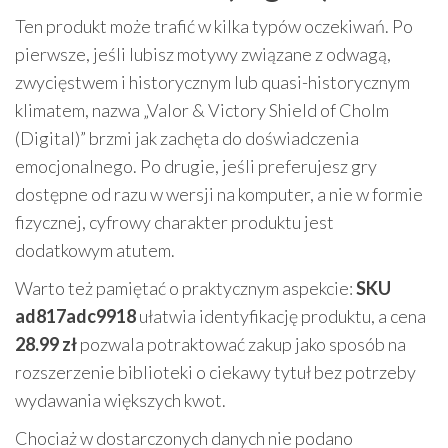
Ten produkt może trafić w kilka typów oczekiwań. Po
pierwsze, jeśli lubisz motywy związane z odwagą,
zwycięstwem i historycznym lub quasi-historycznym
klimatem, nazwa „Valor & Victory Shield of Cholm
(Digital)” brzmi jak zachęta do doświadczenia
emocjonalnego. Po drugie, jeśli preferujesz gry
dostępne od razu w wersji na komputer, a nie w formie
fizycznej, cyfrowy charakter produktu jest
dodatkowym atutem.
Warto też pamiętać o praktycznym aspekcie:
SKU
ad817adc9918
ułatwia identyfikację produktu, a cena
28.99 zł
pozwala potraktować zakup jako sposób na
rozszerzenie biblioteki o ciekawy tytuł bez potrzeby
wydawania większych kwot.
Chociaż w dostarczonych danych nie podano