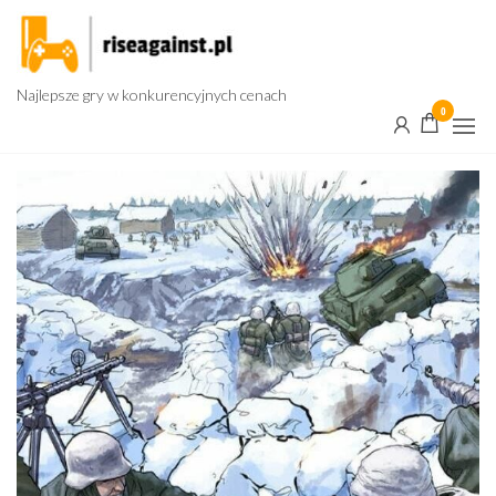
Przejdź
do
treści
Najlepsze gry w konkurencyjnych cenach
0