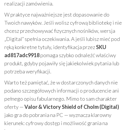
realizacji zamówienia.
W praktyce najważniejsze jest dopasowanie do
Twoich nawyków. Jeśli wolisz cyfrową bibliotekę i nie
chcesz przechowywać fizycznych nośników, wersja
„Digital” spełnia oczekiwania. A jeśli lubisz mieć pod
ręką konkretne tytuły, identyfikacja przez
SKU
ad817adc9918
pomaga szybko odnaleźć właściwy
produkt, gdyby pojawiły się jakiekolwiek pytania lub
potrzeba weryfikacji.
Warto też pamiętać, że w dostarczonych danych nie
podano szczegółowych informacji o producencie ani
pełnego opisu fabularnego. Mimo to sam charakter
oferty —
Valor & Victory Shield of Cholm (Digital)
jako gra do pobrania na PC — wyznacza klarowny
kierunek: cyfrowy dostęp i możliwość grania na