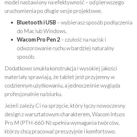
model nastawiony na efektywność – od pierwszego
uruchomienia po długie sesje projektowe.
Bluetooth i USB
– wybierasz sposób podłączenia
do Mac lub Windows.
Wacom Pro Pen 2
– czułość na nacisk i
odwzorowanie ruchu w bardziej naturalny
sposób.
Dodatkowo smukła konstrukcja i wysokiej jakości
materiały sprawiają, że tablet jest przyjemny w
codziennym użytkowaniu, a jednocześnie wygląda
profesjonalnie na biurku.
Jeżeli zależy Ci na sprzęcie, który łączy nowoczesny
design z warsztatowym charakterem, Wacom Intuos
Pro M (PTH-660-N) spełnia wymagania twórców,
którzy chcą pracować precyzyjnie i komfortowo.