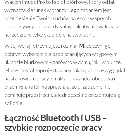
Wacom Intuos Pro to tablet piórkowy, który od lat
wyznacza kierunek w branży. Jego zadaniem jest
przeniesienie Twoich ruchów na ekran w sposób
responsywny i przewidywalny, tak aby nie walczyć z
narzędziem, tylko skupić się na tworzeniu.
W tej wersji otrzymujesz rozmiar
M
, co czyni go
dobrym wyborem dla osób pracujących w typowym
układzie biurkowym – zarówno w domu, jak i w biurze.
Model został zaprojektowany tak, by dobrze wyglądał
na stanowisku pracy: smukła, elegancka obudowa i
przemyślana forma sprawiają, że urządzenie nie
dominuje przestrzeni, a jednocześnie prezentuje się
solidnie.
Łączność Bluetooth i USB –
szybkie rozpoczęcie pracy