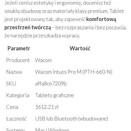
Jeżeli cenisz estetykę i ergonomię, docenisz też
smukłą obudowę oraz materiały klasy premium. Tablet
jest projektowany tak, aby zapewnić
komfortową
przestrzeń twórczą
– bez rozpraszania i bez poczucia,
że narzędzie przeszkadza w pracy.
Parametr
Wartość
Producent
Wacom
Nazwa
Wacom Intuos Pro M (PTH-660-N)
SKU
affa8ce7209b
Kategoria
Tablety graficzne
Cena
1612.21 zł
Łączność
USB lub Bluetooth (wbudowane)
Systemy
Mac i Windows