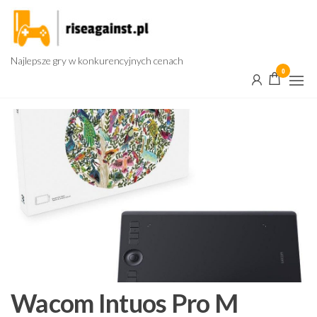
Przejdź
do
treści
Najlepsze gry w konkurencyjnych cenach
0
Wacom Intuos Pro M