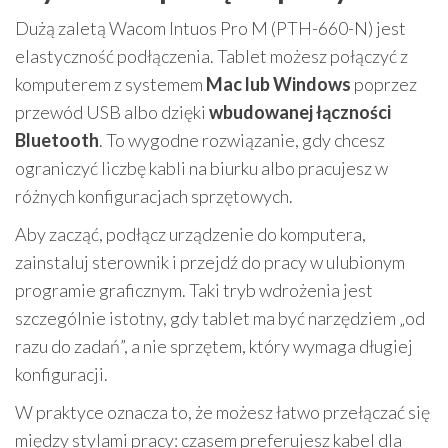
Dużą zaletą Wacom Intuos Pro M (PTH-660-N) jest
elastyczność podłączenia. Tablet możesz połączyć z
komputerem z systemem
Mac lub Windows
poprzez
przewód USB albo dzięki
wbudowanej łączności
Bluetooth
. To wygodne rozwiązanie, gdy chcesz
ograniczyć liczbę kabli na biurku albo pracujesz w
różnych konfiguracjach sprzętowych.
Aby zacząć, podłącz urządzenie do komputera,
zainstaluj sterownik i przejdź do pracy w ulubionym
programie graficznym. Taki tryb wdrożenia jest
szczególnie istotny, gdy tablet ma być narzędziem „od
razu do zadań”, a nie sprzętem, który wymaga długiej
konfiguracji.
W praktyce oznacza to, że możesz łatwo przełączać się
między stylami pracy: czasem preferujesz kabel dla