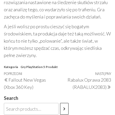
rozwiązania nastawione na śledzenie skutków strzału
oraz analizę tego, co wydarzyło się po trafieniu. Gra
zachęca do myślenia i poprawiania swoich działań.
A jeśli wolisz po prostu cieszyć się bogatym
środowiskiem, ta produkcja daje też taką możliwość. W
końcu to nie tylko „polowanie”, ale także świat, w
którym możesz spędzać czas, odkrywając siedliska
pełne zwierzyny.
Kategoria
Gry PlayStation 5
Produkt
Nawigacja
Poprzedni
POPRZEDNI
NASTĘPNY
N
Fallout New Vegas
Rabalux Oprawa 2083
wpisu
wpis
w
(Xbox 360 Key)
(RABALUX2083)
Search