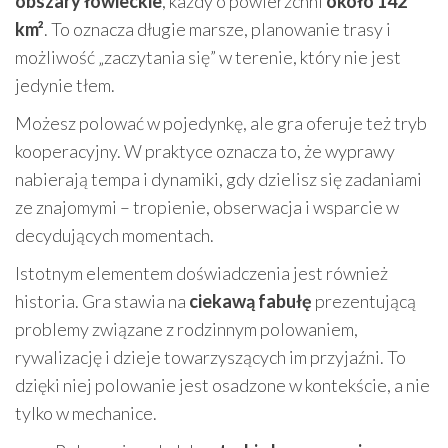
obszary łowieckie
, każdy o powierzchni
około 142
km²
. To oznacza długie marsze, planowanie trasy i
możliwość „zaczytania się” w terenie, który nie jest
jedynie tłem.
Możesz polować w pojedynkę, ale gra oferuje też tryb
kooperacyjny. W praktyce oznacza to, że wyprawy
nabierają tempa i dynamiki, gdy dzielisz się zadaniami
ze znajomymi – tropienie, obserwacja i wsparcie w
decydujących momentach.
Istotnym elementem doświadczenia jest również
historia. Gra stawia na
ciekawą fabułę
prezentującą
problemy związane z rodzinnym polowaniem,
rywalizację i dzieje towarzyszących im przyjaźni. To
dzięki niej polowanie jest osadzone w kontekście, a nie
tylko w mechanice.