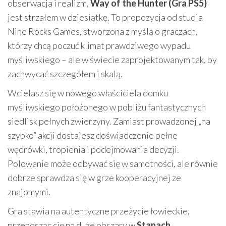
obserwacja i realizm,
Way of the Hunter (Gra PS5)
jest strzałem w dziesiątkę. To propozycja od studia
Nine Rocks Games, stworzona z myślą o graczach,
którzy chcą poczuć klimat prawdziwego wypadu
myśliwskiego – ale w świecie zaprojektowanym tak, by
zachwycać szczegółem i skalą.
Wcielasz się w nowego właściciela domku
myśliwskiego położonego w pobliżu fantastycznych
siedlisk pełnych zwierzyny. Zamiast prowadzonej „na
szybko” akcji dostajesz doświadczenie pełne
wędrówki, tropienia i podejmowania decyzji.
Polowanie może odbywać się w samotności, ale równie
dobrze sprawdza się w grze kooperacyjnej ze
znajomymi.
Gra stawia na autentyczne przeżycie łowieckie,
przenosząc cię na duże obszary w
Stanach