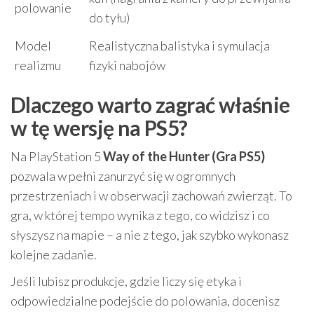
polowanie
do tyłu)
Model
Realistyczna balistyka i symulacja
realizmu
fizyki nabojów
Dlaczego warto zagrać właśnie
w tę wersję na PS5?
Na PlayStation 5
Way of the Hunter (Gra PS5)
pozwala w pełni zanurzyć się w ogromnych
przestrzeniach i w obserwacji zachowań zwierząt. To
gra, w której tempo wynika z tego, co widzisz i co
słyszysz na mapie – a nie z tego, jak szybko wykonasz
kolejne zadanie.
Jeśli lubisz produkcje, gdzie liczy się etyka i
odpowiedzialne podejście do polowania, docenisz