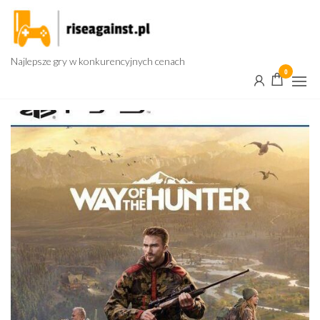
Przejdź
do
treści
Najlepsze gry w konkurencyjnych cenach
0