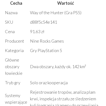
Cecha
Wartość
Nazwa
Way of the Hunter (Gra PS5)
SKU
d88f5c54e141
Cena
91.63 zł
Producent
Nine Rocks Games
Kategoria
Gry PlayStation 5
Główne
obszary
Dwa obszary, każdy ok. 142 km²
łowieckie
Tryb gry
Solo oraz kooperacja
Rejestrowanie tropów, analiza plam
Systemy
krwi, inspekcja strzału ze śledzeniem
wspierające
kuli (nagrania z kamery do przewijania