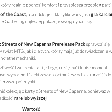
który realnie podnosi komfort i przyspiesza przebieg partii
of the Coast
, a produkt jest klasyfikowany jako
gra karcia
The Gathering najlepiej pokazuje swoją dynamikę.
g Streets of New Capenna Prerelease Pack
sprawdzi się
 świat MTG, jak i dla tych, którzy mają już doświadczenie 
onkretne mechaniki.
liwość tworzenia talii „z tego, co się ma” i lubisz moment
lnym wyborem. Dzięki zawartości możesz od razu przejść do
pierwsze pojedynki.
ić kolekcję o karty z Streets of New Capenna, ponieważ w
adkości
rare lub wyższej
.
Wartość