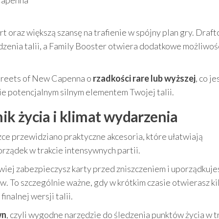
Capenna
t oraz większą szansę na trafienie w spójny plan gry. Draf
zenia talii, a Family Booster otwiera dodatkowe możliwoś
Streets of New Capenna o
rzadkości rare lub wyższej
, co je
ie potencjalnym silnym elementem Twojej talii.
znik życia i klimat wydarzenia
ce przewidziano praktyczne akcesoria, które ułatwiają
rządek w trakcie intensywnych partii.
atwiej zabezpieczysz karty przed zniszczeniem i uporządkuje
. To szczególnie ważne, gdy w krótkim czasie otwierasz ki
inalnej wersji talii.
wn
, czyli wygodne narzędzie do śledzenia punktów życia w t