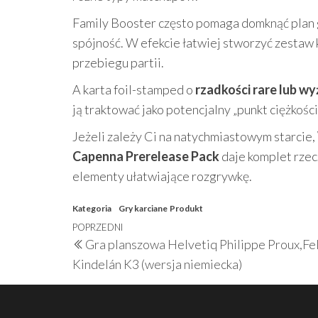
Family Booster często pomaga domknąć plan 
spójność. W efekcie łatwiej stworzyć zestaw k
przebiegu partii.
A karta foil-stamped o
rzadkości rare lub wy
ją traktować jako potencjalny „punkt ciężkości
Jeżeli zależy Ci na natychmiastowym starcie,
Capenna Prerelease Pack
daje komplet rzec
elementy ułatwiające rozgrywkę.
Kategoria
Gry karciane
Produkt
Nawigacja
Poprzedni
POPRZEDNI
Gra planszowa Helvetiq Philippe Proux,Fel
wpisu
wpis
Kindelán K3 (wersja niemiecka)