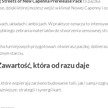
g Streets of New Capenna Prerelease Pack
to paczka
, dzięki której możesz wejść w klimat Nowej Capenny i od
ch, układach i ambicjach. W praktyce oznacza to intensy
ybkiego zebrania materiałów do stworzenia sensownej str
ucha turniejowych przygotowań: otwierasz paczkę, dobieras
cznym starciu.
Zawartość, która od razu daje
które wspierają zarówno budowanie talii, jak i samą rozgr
niejsze: strategii i synergii kart.