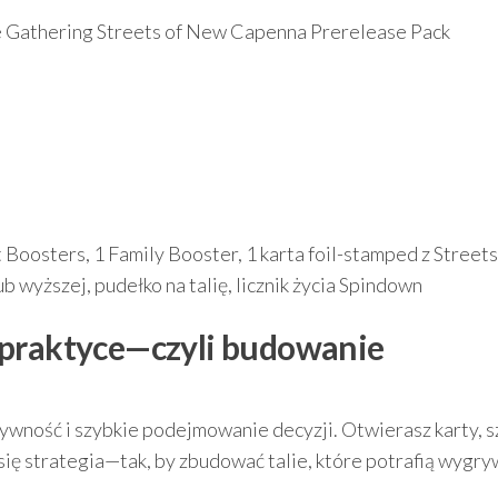
e Gathering Streets of New Capenna Prerelease Pack
Boosters, 1 Family Booster, 1 karta foil-stamped z Streets
 wyższej, pudełko na talię, licznik życia Spindown
 praktyce—czyli budowanie
atywność i szybkie podejmowanie decyzji. Otwierasz karty, 
 się strategia—tak, by zbudować talie, które potrafią wygr