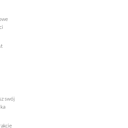
towe
ci
st
sz swój
lka
rakcie