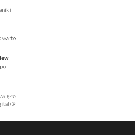
nik i
: warto
 New
 po
ASTĘPNY
Następny
ital)
wpis