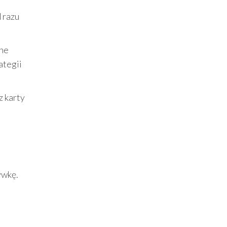
 razu
wne
ategii
z karty
ywkę.