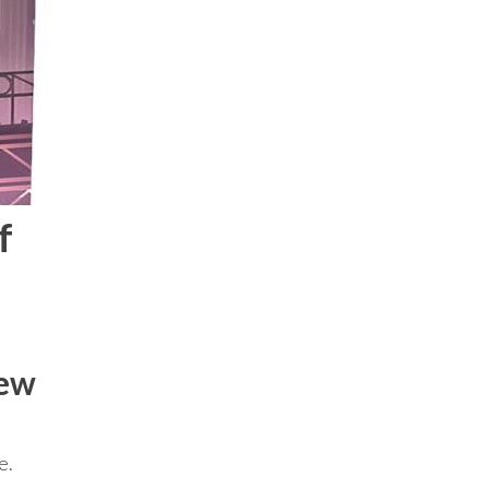
f
New
e.