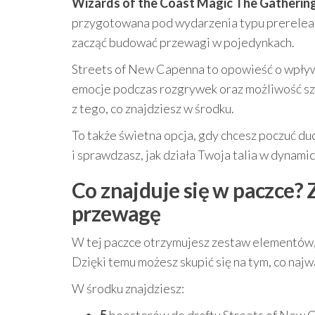
Wizards of the Coast Magic The Gatherin
przygotowana pod wydarzenia typu prerelease
zacząć budować przewagi w pojedynkach.
Streets of New Capenna to opowieść o wpływa
emocje podczas rozgrywek oraz możliwość sz
z tego, co znajdziesz w środku.
To także świetna opcja, gdy chcesz poczuć d
i sprawdzasz, jak działa Twoja talia w dynami
Co znajduje się w paczce? 
przewagę
W tej paczce otrzymujesz zestaw elementów, 
Dzięki temu możesz skupić się na tym, co najważ
W środku znajdziesz: