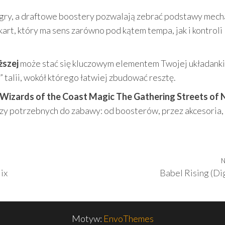
gry, a draftowe boostery pozwalają zebrać podstawy mecha
art, który ma sens zarówno pod kątem tempa, jak i kontroli
ższej
może stać się kluczowym elementem Twojej układanki
” talii, wokół którego łatwiej zbudować resztę.
Wizards of the Coast Magic The Gathering Streets of
zy potrzebnych do zabawy: od boosterów, przez akcesoria,
N
ix
Babel Rising (Dig
Motyw:
EnvoThemes