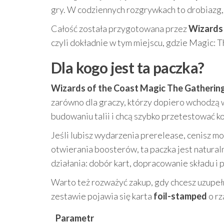
gry. W codziennych rozgrywkach to drobiazg, 
Całość została przygotowana przez
Wizards 
czyli dokładnie w tym miejscu, gdzie Magic: 
Dla kogo jest ta paczka?
Wizards of the Coast Magic The Gatherin
zarówno dla graczy, którzy dopiero wchodzą w
budowaniu talii i chcą szybko przetestować k
Jeśli lubisz wydarzenia prerelease, cenisz moż
otwierania boosterów, ta paczka jest natura
działania: dobór kart, dopracowanie składu i 
Warto też rozważyć zakup, gdy chcesz uzupełn
zestawie pojawia się karta
foil-stamped
o rz
Parametr