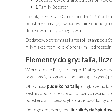
5
boosterów do draftu Streets of New 
1
Family Booster
To połączenie daje Ci różnorodność źródeł kar
boostery pomagają w budowaniu solidnego rd
dopasowania stylu rozgrywki.
Dodatkowo otrzymasz kartę foil-stamped z 
miłym akcentem kolekcjonerskim i jednocześn
Elementy do gry: talia, lic
W prerelease liczy się tempo. Dlatego w pacz
organizację rozgrywki i pomagają utrzymać po
Otrzymasz
pudełko na talię
, dzięki czemu ł
zestaw podczas testowania różnych wariantów
boosterów i chcesz szybko przełożyć karty do f
Do tego dołączony jest
licznik życia Spindo