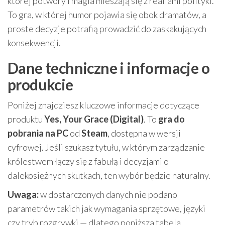
której potwory i magia mieszają się z realiami polityki.
To gra, w której humor pojawia się obok dramatów, a
proste decyzje potrafią prowadzić do zaskakujących
konsekwencji.
Dane techniczne i informacje o
produkcie
Poniżej znajdziesz kluczowe informacje dotyczące
produktu
Yes, Your Grace (Digital)
. To
gra do
pobrania na PC
od
Steam
, dostępna w wersji
cyfrowej. Jeśli szukasz tytułu, w którym zarządzanie
królestwem łączy się z fabułą i decyzjami o
dalekosiężnych skutkach, ten wybór będzie naturalny.
Uwaga:
w dostarczonych danych nie podano
parametrów takich jak wymagania sprzętowe, języki
czy tryb rozgrywki — dlatego poniższa tabela