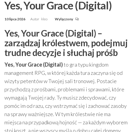
Yes, Your Grace (Digital)
10 lipca 2026
Autor
kleo
Wyłączony
Yes, Your Grace (Digital) –
zarządzaj królestwem, podejmuj
trudne decyzje i słuchaj próśb
Yes, Your Grace (Digital)
to gra typu kingdom
management RPG, w której każda tura zaczyna się od
wizyty petentów w Twojej sali tronowej. Postacie
przychodzą z prośbami, problemami i sprawami, które
wymagają Twojej rady. Ty musisz zdecydować, czy
pomóc im od razu, czy wstrzymać się i zachować zasoby
na sprawy ważniejsze. W tym królestwie nie ma
miejsca na przypadkową hojność — za każdym wyborem
stoi koszt, a nie wszyscy myślą o dobru całej domeny.