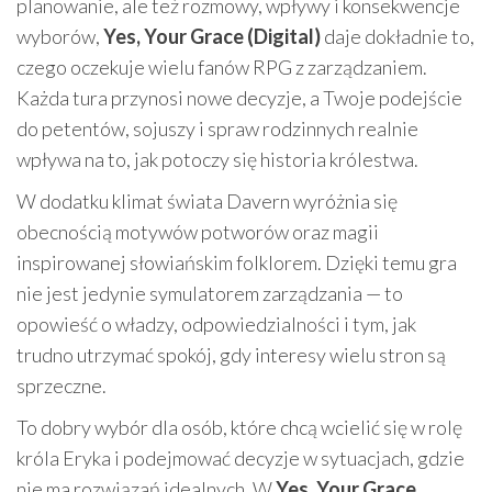
planowanie, ale też rozmowy, wpływy i konsekwencje
wyborów,
Yes, Your Grace (Digital)
daje dokładnie to,
czego oczekuje wielu fanów RPG z zarządzaniem.
Każda tura przynosi nowe decyzje, a Twoje podejście
do petentów, sojuszy i spraw rodzinnych realnie
wpływa na to, jak potoczy się historia królestwa.
W dodatku klimat świata Davern wyróżnia się
obecnością motywów potworów oraz magii
inspirowanej słowiańskim folklorem. Dzięki temu gra
nie jest jedynie symulatorem zarządzania — to
opowieść o władzy, odpowiedzialności i tym, jak
trudno utrzymać spokój, gdy interesy wielu stron są
sprzeczne.
To dobry wybór dla osób, które chcą wcielić się w rolę
króla Eryka i podejmować decyzje w sytuacjach, gdzie
nie ma rozwiązań idealnych. W
Yes, Your Grace