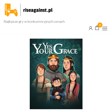
Przejdź
do
treści
Najlepsze gry w konkurencyjnych cenach
0