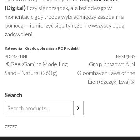
(Digital)
liczy się rozsądek, ale też odwaga w
momentach, gdy trzeba wybrać między zasobami a
pomocą — i zmierzyć się z tym, że nie wszyscy będą
zadowoleni.
Kategoria
Gry do pobrania na PC
Produkt
Nawigacja
Poprzedni
POPRZEDNI
NASTĘPNY
N
GeekGaming Modelling
Gra planszowa Albi
wpisu
wpis
w
Sand – Natural (260 g)
Gloomhaven Jaws of the
Lion (Szczęki Lwa)
Search
zzzzz