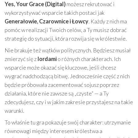
Yes, Your Grace (Digital)
możesz rekrutować i
wykorzystywać wsparcie takich postaci jak
Generałowie, Czarownice i Łowcy
. Każdy z nich ma
pomóc w realizacji Twoich celów, a Ty musisz dobrać
strategię do sytuacji, która rozwija się w królestwie.
Nie brakuje też wątków politycznych. Będziesz musiał
zmierzyć się z
lordami
o różnych charakterach. Ich
wsparcie może okazać się kluczowe, jeśli chcesz
wygrać nadchodzącą bitwę. Jednocześnie część z nich
będzie próbowała zacementować sojusz poprzez
działania, które nie zawsze są „czyste” — a Ty
zdecydujesz, czy i w jakim zakresie przystajesz na takie
warunki.
To właśnie tu gra pokazuje swój charakter: utrzymanie
równowagi między interesem królestwa a