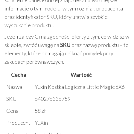
konkretne dane. Poniżej znajdziesz najważniejsze
informacje o tym modelu, w tym rozmiar, producenta
oraz identyfikator SKU, który ułatwia szybkie
wyszukanie produktu.
Jeżeli zależy Ci na zgodności oferty z tym, co widzisz w
sklepie, zwróć uwagę na
SKU
oraz nazwę produktu – to
elementy, które pomagają uniknąć pomyłek przy
zakupach porównawczych.
Cecha
Wartość
Nazwa
Yuxin Kostka Logiczna Little Magic 6X6
SKU
b4027b33b759
Cena
58 zł
Producent
YuXin