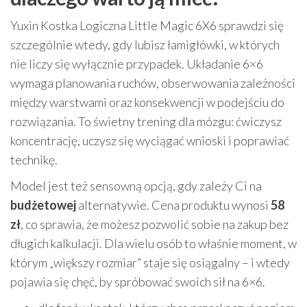
Yuxin Kostka Logiczna Little Magic 6X6 sprawdzi się
szczególnie wtedy, gdy lubisz łamigłówki, w których
nie liczy się wyłącznie przypadek. Układanie 6×6
wymaga planowania ruchów, obserwowania zależności
między warstwami oraz konsekwencji w podejściu do
rozwiązania. To świetny trening dla mózgu: ćwiczysz
koncentrację, uczysz się wyciągać wnioski i poprawiać
technikę.
Model jest też sensowną opcją, gdy zależy Ci na
budżetowej
alternatywie. Cena produktu wynosi
58
zł
, co sprawia, że możesz pozwolić sobie na zakup bez
długich kalkulacji. Dla wielu osób to właśnie moment, w
którym „większy rozmiar” staje się osiągalny – i wtedy
pojawia się chęć, by spróbować swoich sił na 6×6.