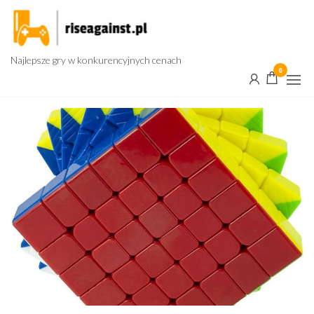
Przejdź
do
treści
Najlepsze gry w konkurencyjnych cenach
0