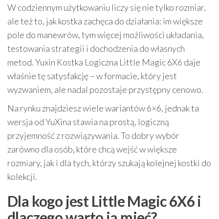
W codziennym użytkowaniu liczy się nie tylko rozmiar,
ale też to, jak kostka zachęca do działania: im większe
pole do manewrów, tym więcej możliwości układania,
testowania strategii i dochodzenia do własnych
metod. Yuxin Kostka Logiczna Little Magic 6X6 daje
właśnie tę satysfakcję – w formacie, który jest
wyzwaniem, ale nadal pozostaje przystępny cenowo.
Na rynku znajdziesz wiele wariantów 6×6, jednak ta
wersja od YuXina stawia na prostą, logiczną
przyjemność z rozwiązywania. To dobry wybór
zarówno dla osób, które chcą wejść w większe
rozmiary, jak i dla tych, którzy szukają kolejnej kostki do
kolekcji.
Dla kogo jest Little Magic 6X6 i
dlaczego warto ją mieć?