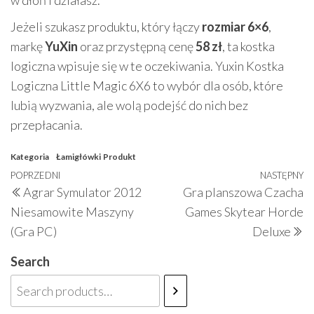
w dłoń i działasz.
Jeżeli szukasz produktu, który łączy
rozmiar 6×6
,
markę
YuXin
oraz przystępną cenę
58 zł
, ta kostka
logiczna wpisuje się w te oczekiwania. Yuxin Kostka
Logiczna Little Magic 6X6 to wybór dla osób, które
lubią wyzwania, ale wolą podejść do nich bez
przepłacania.
Kategoria
Łamigłówki
Produkt
Nawigacja
Poprzedni
POPRZEDNI
NASTĘPNY
N
Agrar Symulator 2012
Gra planszowa Czacha
wpisu
wpis
w
Niesamowite Maszyny
Games Skytear Horde
(Gra PC)
Deluxe
Search