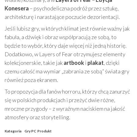
Konesera
– psychodeliczna podróż przez sztukę,
architekturę i narastające poczucie dezorientacji.
Jeśli lubisz gry, w których klimat jest równie ważny jak
fabuła, a dźwięk i obraz współpracują ze sobą, to
będzie to wybór, który daje więcej niż jedną historię.
Dodatkowo, w Layers of Fear otrzymujesz elementy
kolekcjonerskie, takie jak
artbook
i
plakat
, dzięki
czemu całość ma wymiar „zabrania ze sobą” świata gry
również poza ekranem.
To propozycja dla fanów horroru, którzy chcą zanurzyć
się w polskich produkcjach i przeżyć dwie różne,
mroczne przygody – z wyraźnym naciskiem na jakość
atmosfery oraz storytelling.
Kategoria
Gry PC
Produkt