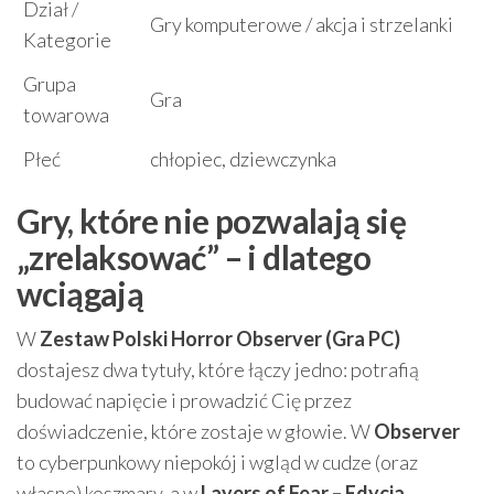
Dział /
Gry komputerowe / akcja i strzelanki
Kategorie
Grupa
Gra
towarowa
Płeć
chłopiec, dziewczynka
Gry, które nie pozwalają się
„zrelaksować” – i dlatego
wciągają
W
Zestaw Polski Horror Observer (Gra PC)
dostajesz dwa tytuły, które łączy jedno: potrafią
budować napięcie i prowadzić Cię przez
doświadczenie, które zostaje w głowie. W
Observer
to cyberpunkowy niepokój i wgląd w cudze (oraz
własne) koszmary, a w
Layers of Fear – Edycja