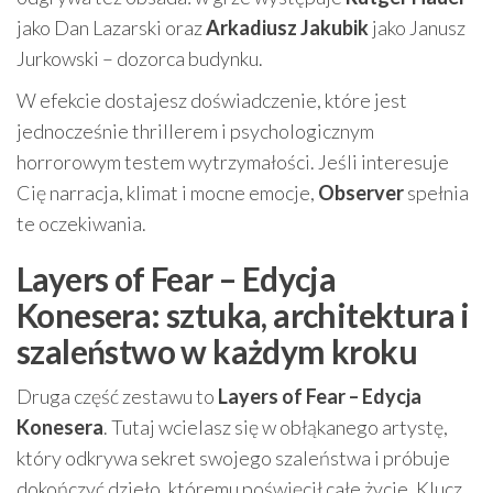
jako Dan Lazarski oraz
Arkadiusz Jakubik
jako Janusz
Jurkowski – dozorca budynku.
W efekcie dostajesz doświadczenie, które jest
jednocześnie thrillerem i psychologicznym
horrorowym testem wytrzymałości. Jeśli interesuje
Cię narracja, klimat i mocne emocje,
Observer
spełnia
te oczekiwania.
Layers of Fear – Edycja
Konesera: sztuka, architektura i
szaleństwo w każdym kroku
Druga część zestawu to
Layers of Fear – Edycja
Konesera
. Tutaj wcielasz się w obłąkanego artystę,
który odkrywa sekret swojego szaleństwa i próbuje
dokończyć dzieło, któremu poświęcił całe życie. Klucz