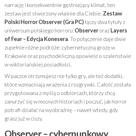
narrację i konsekwentnie gęstniejący klimat, ten
zestaw jest stworzony właśnie dla Ciebie.
Zestaw
Polski Horror Observer (Gra PC)
łączy dwa tytuły z
uniwersum polskiego horroru:
Observer
oraz
Layers
of Fear – Edycja Konesera
. To połączenie daje dwie
zupełnie różne podróże: cybernetyczną grozę w
Krakowie oraz psychodeliczną opowieść o szaleństwie
w wiktoriańskiej posiadłości.
W paczce otrzymujesz nie tylko gry, ale też dodatki,
które wzmacniają wrażenia z rozgrywki. Całość została
przygotowana z myślą o odbiorcach, którzy chcą
zanurzyć się w mocnych historiach i poczuć, jak horror
potrafi działać na wyobraźnię – nawet wtedy, gdy
grasz już w ciszy.
Observer – cyberpunkowy