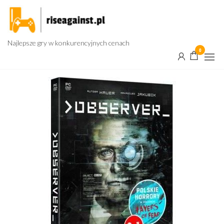
Przejdź
do
treści
Najlepsze gry w konkurencyjnych cenach
0