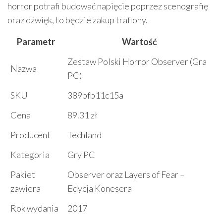
horror potrafi budować napięcie poprzez scenografię
oraz dźwięk, to będzie zakup trafiony.
Parametr
Wartość
Zestaw Polski Horror Observer (Gra
Nazwa
PC)
SKU
389bfb11c15a
Cena
89.31 zł
Producent
Techland
Kategoria
Gry PC
Pakiet
Observer oraz Layers of Fear –
zawiera
Edycja Konesera
Rok wydania
2017