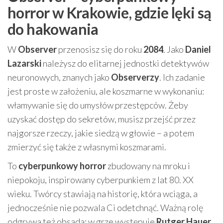
horror w Krakowie, gdzie lęki są
do hakowania
W
Observer
przenosisz się do roku
2084
. Jako
Daniel
Lazarski
należysz do elitarnej jednostki detektywów
neuronowych, znanych jako
Observerzy
. Ich zadanie
jest proste w założeniu, ale koszmarne w wykonaniu:
włamywanie się do umysłów przestępców. Żeby
uzyskać dostęp do sekretów, musisz przejść przez
najgorsze rzeczy, jakie siedzą w głowie – a potem
zmierzyć się także z własnymi koszmarami.
To
cyberpunkowy horror
zbudowany na mroku i
niepokoju, inspirowany cyberpunkiem z lat 80. XX
wieku. Twórcy stawiają na historię, która wciąga, a
jednocześnie nie pozwala Ci odetchnąć. Ważną rolę
odgrywa też obsada: w grze występuje
Rutger Hauer