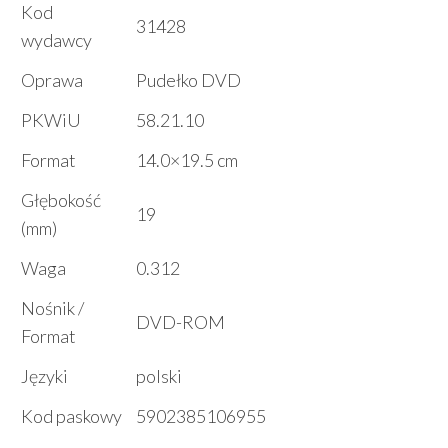
Kod
31428
wydawcy
Oprawa
Pudełko DVD
PKWiU
58.21.10
Format
14.0×19.5 cm
Głębokość
19
(mm)
Waga
0.312
Nośnik /
DVD-ROM
Format
Języki
polski
Kod paskowy
5902385106955