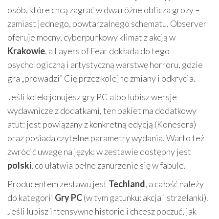
osób, które chcą zagrać w dwa różne oblicza grozy –
zamiast jednego, powtarzalnego schematu. Observer
oferuje mocny, cyberpunkowy klimat z akcją w
Krakowie
, a Layers of Fear dokłada do tego
psychologiczną i artystyczną warstwę horroru, gdzie
gra „prowadzi” Cię przez kolejne zmiany i odkrycia.
Jeśli kolekcjonujesz gry PC albo lubisz wersje
wydawnicze z dodatkami, ten pakiet ma dodatkowy
atut: jest powiązany z konkretną edycją (Konesera)
oraz posiada czytelne parametry wydania. Warto też
zwrócić uwagę na język: w zestawie dostępny jest
polski
, co ułatwia pełne zanurzenie się w fabule.
Producentem zestawu jest
Techland
, a całość należy
do kategorii
Gry PC
(w tym gatunku: akcja i strzelanki).
Jeśli lubisz intensywne historie i chcesz poczuć, jak