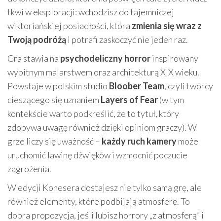
tkwi w eksploracji: wchodzisz do tajemniczej
wiktoriańskiej posiadłości, która
zmienia się wraz z
Twoją podróżą
i potrafi zaskoczyć nie jeden raz.
Gra stawia na
psychodeliczny horror
inspirowany
wybitnym malarstwem oraz architekturą XIX wieku.
Powstaje w polskim studio
Bloober Team
, czyli twórcy
cieszącego się uznaniem
Layers of Fear
(w tym
kontekście warto podkreślić, że to tytuł, który
zdobywa uwagę również dzięki opiniom graczy). W
grze liczy się uważność –
każdy ruch kamery
może
uruchomić lawinę dźwięków i wzmocnić poczucie
zagrożenia.
W edycji Konesera dostajesz nie tylko samą grę, ale
również elementy, które podbijają atmosferę. To
dobra propozycja, jeśli lubisz horrory „z atmosferą” i