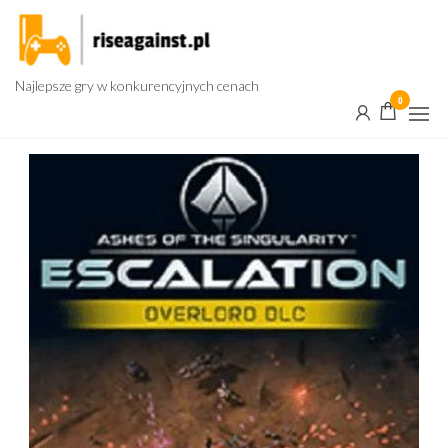
Przejdź
do
treści
Najlepsze gry w konkurencyjnych cenach
0