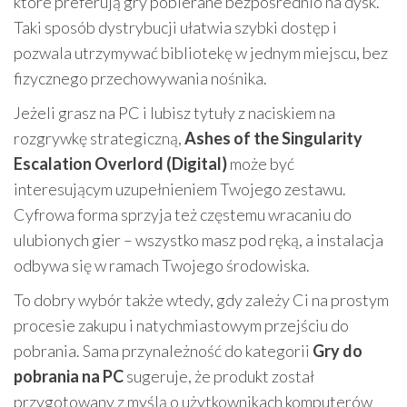
które preferują gry pobierane bezpośrednio na dysk.
Taki sposób dystrybucji ułatwia szybki dostęp i
pozwala utrzymywać bibliotekę w jednym miejscu, bez
fizycznego przechowywania nośnika.
Jeżeli grasz na PC i lubisz tytuły z naciskiem na
rozgrywkę strategiczną,
Ashes of the Singularity
Escalation Overlord (Digital)
może być
interesującym uzupełnieniem Twojego zestawu.
Cyfrowa forma sprzyja też częstemu wracaniu do
ulubionych gier – wszystko masz pod ręką, a instalacja
odbywa się w ramach Twojego środowiska.
To dobry wybór także wtedy, gdy zależy Ci na prostym
procesie zakupu i natychmiastowym przejściu do
pobrania. Sama przynależność do kategorii
Gry do
pobrania na PC
sugeruje, że produkt został
przygotowany z myślą o użytkownikach komputerów