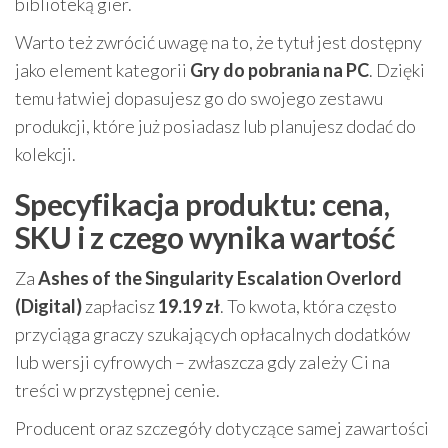
biblioteką gier.
Warto też zwrócić uwagę na to, że tytuł jest dostępny
jako element kategorii
Gry do pobrania na PC
. Dzięki
temu łatwiej dopasujesz go do swojego zestawu
produkcji, które już posiadasz lub planujesz dodać do
kolekcji.
Specyfikacja produktu: cena,
SKU i z czego wynika wartość
Za
Ashes of the Singularity Escalation Overlord
(Digital)
zapłacisz
19.19 zł
. To kwota, która często
przyciąga graczy szukających opłacalnych dodatków
lub wersji cyfrowych – zwłaszcza gdy zależy Ci na
treści w przystępnej cenie.
Producent oraz szczegóły dotyczące samej zawartości