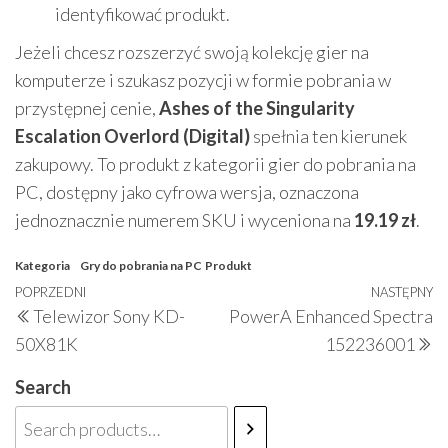
identyfikować produkt.
Jeżeli chcesz rozszerzyć swoją kolekcję gier na
komputerze i szukasz pozycji w formie pobrania w
przystępnej cenie,
Ashes of the Singularity
Escalation Overlord (Digital)
spełnia ten kierunek
zakupowy. To produkt z kategorii gier do pobrania na
PC, dostępny jako cyfrowa wersja, oznaczona
jednoznacznie numerem SKU i wyceniona na
19.19 zł
.
Kategoria
Gry do pobrania na PC
Produkt
Nawigacja
Poprzedni
POPRZEDNI
NASTĘPNY
N
Telewizor Sony KD-
PowerA Enhanced Spectra
wpisu
wpis
w
50X81K
152236001
Search