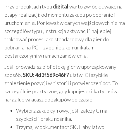
Przy produktach typu
digital
warto zwrócić uwagę na
etapy realizacji: od momentu zakupu po pobranie i
uruchomienie. Ponieważ w danych wejściowych nie ma
szczegółów typu „instrukcja aktywacji”, najlepiej
traktować proces jako standardowy dla gier do
pobrania na PC – zgodnie z komunikatami
dostarczonymi w ramach zamówienia.
Jeśli prowadzisz bibliotekę gier w uporządkowany
sposób,
SKU: 4d3f569c46f7
ułatwi Ci szybkie
znalezienie pozycji w historii i potwierdzeniach. To
szczególnie praktyczne, gdy kupujesz kilka tytułów
naraz lub wracasz do zakupów po czasie.
Wybierz zakup cyfrowy, jeśli zależy Ci na
szybkości i braku nośnika.
Trzymaj w dokumentach SKU, aby łatwo