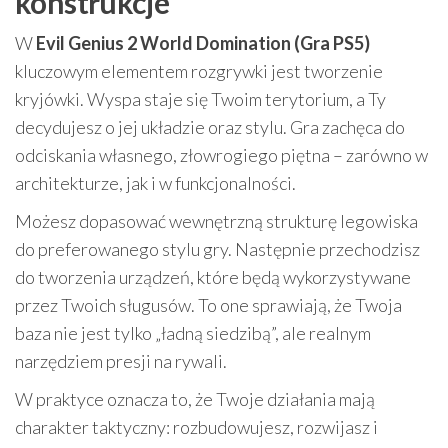
konstrukcje”
W
Evil Genius 2 World Domination (Gra PS5)
kluczowym elementem rozgrywki jest tworzenie
kryjówki. Wyspa staje się Twoim terytorium, a Ty
decydujesz o jej układzie oraz stylu. Gra zachęca do
odciskania własnego, złowrogiego piętna – zarówno w
architekturze, jak i w funkcjonalności.
Możesz dopasować wewnętrzną strukturę legowiska
do preferowanego stylu gry. Następnie przechodzisz
do tworzenia urządzeń, które będą wykorzystywane
przez Twoich sługusów. To one sprawiają, że Twoja
baza nie jest tylko „ładną siedzibą”, ale realnym
narzędziem presji na rywali.
W praktyce oznacza to, że Twoje działania mają
charakter taktyczny: rozbudowujesz, rozwijasz i