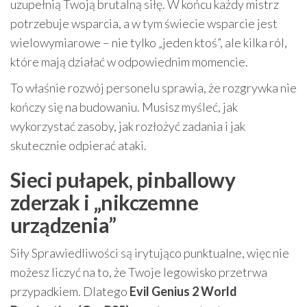
uzupełnią Twoją brutalną siłę. W końcu każdy mistrz
potrzebuje wsparcia, a w tym świecie wsparcie jest
wielowymiarowe – nie tylko „jeden ktoś”, ale kilka ról,
które mają działać w odpowiednim momencie.
To właśnie rozwój personelu sprawia, że rozgrywka nie
kończy się na budowaniu. Musisz myśleć, jak
wykorzystać zasoby, jak rozłożyć zadania i jak
skutecznie odpierać ataki.
Sieci pułapek, pinballowy
zderzak i „nikczemne
urządzenia”
Siły Sprawiedliwości są irytująco punktualne, więc nie
możesz liczyć na to, że Twoje legowisko przetrwa
przypadkiem. Dlatego
Evil Genius 2 World