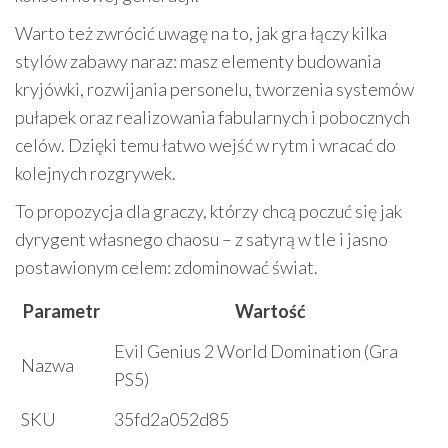
Warto też zwrócić uwagę na to, jak gra łączy kilka
stylów zabawy naraz: masz elementy budowania
kryjówki, rozwijania personelu, tworzenia systemów
pułapek oraz realizowania fabularnych i pobocznych
celów. Dzięki temu łatwo wejść w rytm i wracać do
kolejnych rozgrywek.
To propozycja dla graczy, którzy chcą poczuć się jak
dyrygent własnego chaosu – z satyrą w tle i jasno
postawionym celem: zdominować świat.
Parametr
Wartość
Evil Genius 2 World Domination (Gra
Nazwa
PS5)
SKU
35fd2a052d85