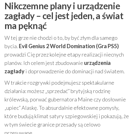
Nikczemne plany i urządzenie
zagłady – cel jest jeden, a świat
ma pęknąć
W tej grze nie chodzi o to, by być złym dla samego
bycia.
Evil Genius 2 World Domination (Gra PS5)
prowadzi Cię przez kolejne etapy realizacji niecnych
planów. Ich celem jest zbudowanie
urządzenia
zagłady
i doprowadzenie do dominacji nad światem.
W trakcie rozgrywki podejmujesz spektakularne
działania: możesz „sprzedać” brytyjską rodzinę
królewską, porwać gubernatora Maine czy dosłownie
„upiec” Alaskę. To absurdalnie efektowne pomysły,
które budują klimat satyry szpiegowskiej i pokazują, że
w tym świecie granice przesady są celowo
przesuwane.