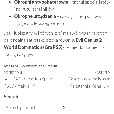
Okropni antybohaterowie
– trenuj specjalistów
i rekrutuj strażników.
Okropne urządzenia
– rozwijaj sieć pułapek i
łącz je dla lepszego efektu.
Jeśli lubisz gry, w których „zło” ma swój własny system i
daje realną satysfakcję z planowania,
Evil Genius 2
World Domination (Gra PS5)
oferuje dokładnie taki
rodzaj rozgrywki.
Kategoria
Gry PlayStation 5
Produkt
Nawigacja
Poprzedni
POPRZEDNI
NASTĘPNY
N
LEGO Education Spike
Gra planszowa Nasza
wpisu
wpis
w
45607 mały silnik
Księgarnia Kohaku
Search