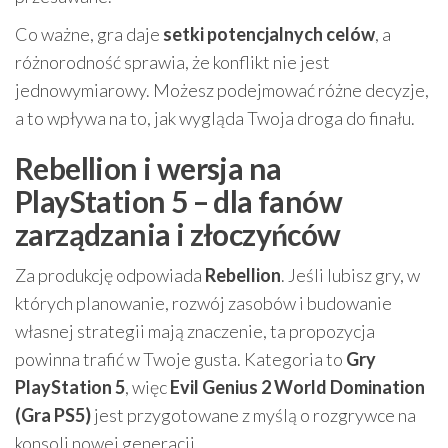
Co ważne, gra daje
setki potencjalnych celów
, a
różnorodność sprawia, że konflikt nie jest
jednowymiarowy. Możesz podejmować różne decyzje,
a to wpływa na to, jak wygląda Twoja droga do finału.
Rebellion i wersja na
PlayStation 5 – dla fanów
zarządzania i złoczyńców
Za produkcję odpowiada
Rebellion
. Jeśli lubisz gry, w
których planowanie, rozwój zasobów i budowanie
własnej strategii mają znaczenie, ta propozycja
powinna trafić w Twoje gusta. Kategoria to
Gry
PlayStation 5
, więc
Evil Genius 2 World Domination
(Gra PS5)
jest przygotowane z myślą o rozgrywce na
konsoli nowej generacji.