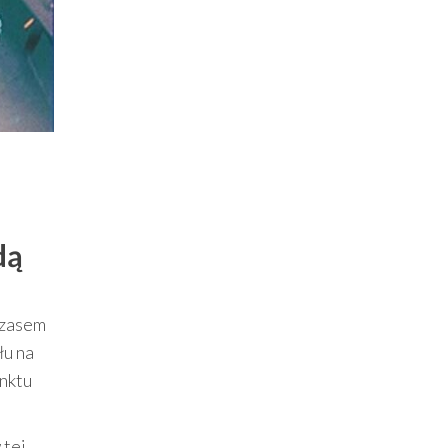
dą
czasem
łu na
unktu
 tej