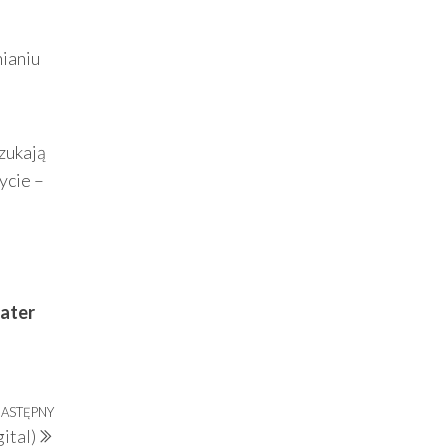
nianiu
zukają
ycie –
ater
ASTĘPNY
Następny
ital)
wpis