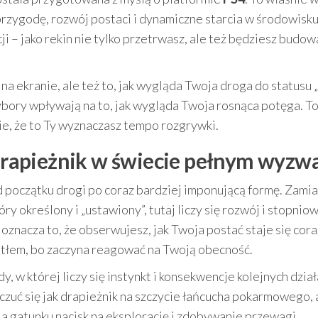
przygodę, rozwój postaci i dynamiczne starcia w środowisk
– jako rekin nie tylko przetrwasz, ale też będziesz budow
ię na ekranie, ale też to, jak wygląda Twoja droga do statusu 
ory wpływają na to, jak wygląda Twoja rosnąca potęga. To 
cie, że to Ty wyznaczasz tempo rozgrywki.
y drapieżnik w świecie pełnym wyzw
od początku drogi po coraz bardziej imponującą formę. Zamia
ry określony i „ustawiony”, tutaj liczy się rozwój i stopnio
oznacza to, że obserwujesz, jak Twoja postać staje się cora
o tłem, bo zaczyna reagować na Twoją obecność.
, w której liczy się instynkt i konsekwencje kolejnych dział
zuć się jak drapieżnik na szczycie łańcucha pokarmowego, 
a gatunku nacisk na eksplorację i zdobywanie przewagi.