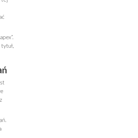
u
ać
„apex”.
tytuł,
ań
st
we
z
ań.
a