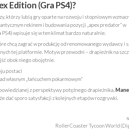
x Edition (Gra PS4)?
czy, którzy lubią gry oparte na rozwoju i stopniowym wzmac
igantycznym rekinem i budowania pozycji „apex predator” w
PS4) wpisuje się w ten klimat bardzo naturalnie.
które chcą zagrać w produkcję od renomowanego wydawcy i s
nych tej platformie. Motyw przewodni – drapieżnik na szcz
ejść obok niego obojętnie.
ju postaci
ę nad własnym „łańcuchem pokarmowym”
 opowiedzianej z perspektywy potężnego drapieżnika,
Mane
że dać sporo satysfakcji z kolejnych etapów rozgrywki.
N
RollerCoaster Tycoon World (Dig