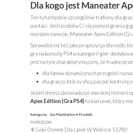
Dla kogo jest Maneater Ape
Ten tytuł będzie szczególnie trafiony dla gra
postaci. Jeśli podoba Ci się pomysł grania g
morskim świecie, Maneater Apex Edition (Gra 
Sprawdza się też jako propozycja dla osób, 
gry na konsolę PS4 w kategorii gier dedykowa
jest na tyle charakterystyczny, że trudno prz
dla fanów dynamicznych przygód i rozwo
dla graczy, którzy chcą poczuć kontrol
Jeżeli chcesz doświadczyć morskiej historii
Apex Edition (Gra PS4)
to kierunek, który mo
Kategoria
Gry PlayStation 4
Produkt
Nawigacja
Poprzedni
POPRZEDNI
Goki Domek Dla Lalek W Walizce 51780
wpis