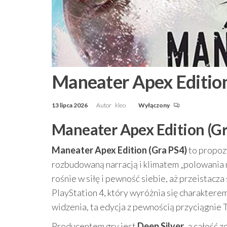
Maneater Apex Edition
13 lipca 2026
Autor
kleo
Wyłączony
Maneater Apex Edition (Gra
Maneater Apex Edition (Gra PS4)
to propozy
rozbudowaną narracją i klimatem „polowania n
rośnie w siłę i pewność siebie, aż przeistacz
PlayStation 4, który wyróżnia się charakterem
widzenia, ta edycja z pewnością przyciągnie
Producentem gry jest
Deep Silver
, a całość 