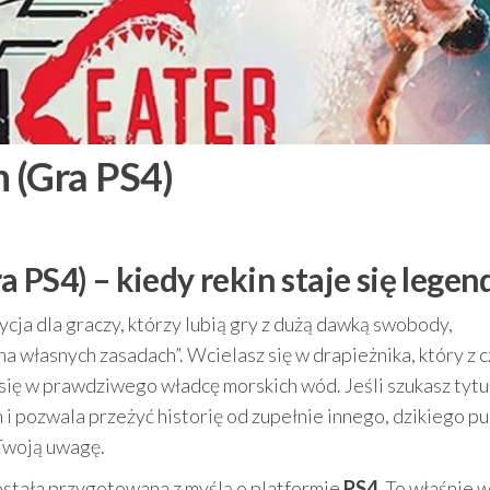
 (Gra PS4)
 PS4) – kiedy rekin staje się legen
cja dla graczy, którzy lubią gry z dużą dawką swobody,
a własnych zasadach”. Wcielasz się w drapieżnika, który z 
a się w prawdziwego władcę morskich wód. Jeśli szukasz tytu
 i pozwala przeżyć historię od zupełnie innego, dzikiego p
 Twoją uwagę.
została przygotowana z myślą o platformie
PS4
. To właśnie w