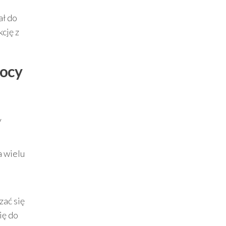
ał do
cję z
mocy
y
a wielu
zać się
ię do