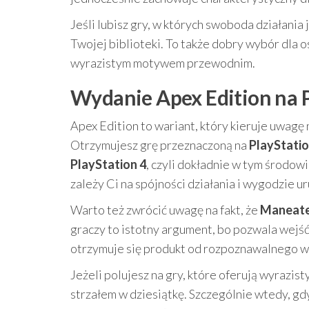
Jeśli lubisz gry, w których swoboda działania
Twojej biblioteki. To także dobry wybór dla 
wyrazistym motywem przewodnim.
Wydanie Apex Edition na PS
Apex Edition to wariant, który kieruje uwagę
Otrzymujesz grę przeznaczoną na
PlayStatio
PlayStation 4
, czyli dokładnie w tym środow
zależy Ci na spójności działania i wygodzie ur
Warto też zwrócić uwagę na fakt, że
Maneater
graczy to istotny argument, bo pozwala wejść
otrzymuje się produkt od rozpoznawalnego 
Jeżeli polujesz na gry, które oferują wyrazist
strzałem w dziesiątkę. Szczególnie wtedy, gdy