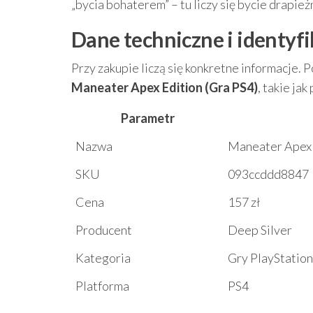
„bycia bohaterem” – tu liczy się bycie drapieżn
Dane techniczne i identyf
Przy zakupie liczą się konkretne informacje.
Maneater Apex Edition (Gra PS4)
, takie ja
Parametr
Nazwa
Maneater Apex 
SKU
093ccddd8847
Cena
157 zł
Producent
Deep Silver
Kategoria
Gry PlayStation
Platforma
PS4