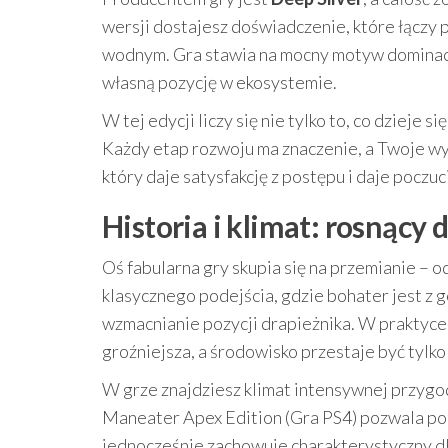
wersji dostajesz doświadczenie, które łączy 
wodnym. Gra stawia na mocny motyw dominacji 
własną pozycję w ekosystemie.
W tej edycji liczy się nie tylko to, co dzieje s
Każdy etap rozwoju ma znaczenie, a Twoje wyb
który daje satysfakcję z postępu i daje poczu
Historia i klimat: rosnąc
Oś fabularna gry skupia się na przemianie – 
klasycznego podejścia, gdzie bohater jest z gó
wzmacnianie pozycji drapieżnika. W praktyce 
groźniejsza, a środowisko przestaje być tylk
W grze znajdziesz klimat intensywnej przygody
Maneater Apex Edition (Gra PS4) pozwala poc
jednocześnie zachowuje charakterystyczny dl