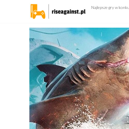
Przejdź
Najlepsze gry w konk
do
treści