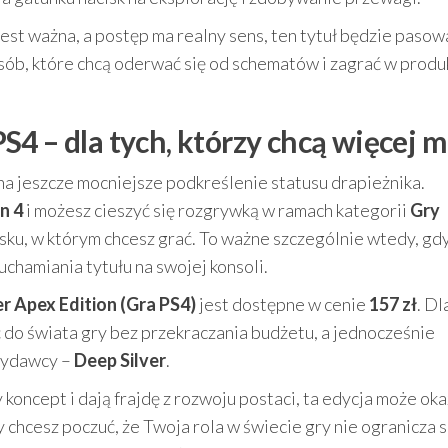
 jest ważna, a postęp ma realny sens, ten tytuł będzie pasow
osób, które chcą oderwać się od schematów i zagrać w produk
4 – dla tych, którzy chcą więcej 
 na jeszcze mocniejsze podkreślenie statusu drapieżnika.
n 4
i możesz cieszyć się rozgrywką w ramach kategorii
Gry
isku, w którym chcesz grać. To ważne szczególnie wtedy, gd
uchamiania tytułu na swojej konsoli.
 Apex Edition (Gra PS4)
jest dostępne w cenie
157 zł
. Dl
 do świata gry bez przekraczania budżetu, a jednocześnie
wydawcy –
Deep Silver
.
y koncept i dają frajdę z rozwoju postaci, ta edycja może oka
 chcesz poczuć, że Twoja rola w świecie gry nie ogranicza s