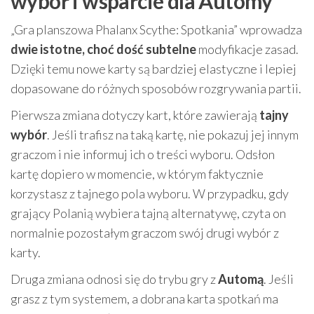
wybór i wsparcie dla Automy
„Gra planszowa Phalanx Scythe: Spotkania” wprowadza
dwie istotne, choć dość subtelne
modyfikacje zasad.
Dzięki temu nowe karty są bardziej elastyczne i lepiej
dopasowane do różnych sposobów rozgrywania partii.
Pierwsza zmiana dotyczy kart, które zawierają
tajny
wybór
. Jeśli trafisz na taką kartę, nie pokazuj jej innym
graczom i nie informuj ich o treści wyboru. Odsłon
kartę dopiero w momencie, w którym faktycznie
korzystasz z tajnego pola wyboru. W przypadku, gdy
grający Polanią wybiera tajną alternatywę, czyta on
normalnie pozostałym graczom swój drugi wybór z
karty.
Druga zmiana odnosi się do trybu gry z
Automą
. Jeśli
grasz z tym systemem, a dobrana karta spotkań ma