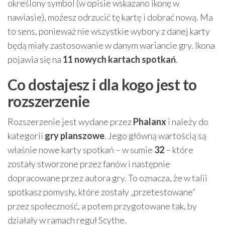
określony symbol (w opisie wskazano ikonę w
nawiasie), możesz odrzucić tę kartę i dobrać nową. Ma
to sens, ponieważ nie wszystkie wybory z danej karty
będą miały zastosowanie w danym wariancie gry. Ikona
pojawia się na
11 nowych kartach spotkań
.
Co dostajesz i dla kogo jest to
rozszerzenie
Rozszerzenie jest wydane przez
Phalanx
i należy do
kategorii
gry planszowe
. Jego główną wartością są
właśnie nowe karty spotkań – w sumie
32
– które
zostały stworzone przez fanów i następnie
dopracowane przez autora gry. To oznacza, że w talii
spotkasz pomysły, które zostały „przetestowane”
przez społeczność, a potem przygotowane tak, by
działały w ramach reguł Scythe.