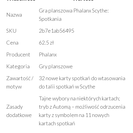
Gra planszowa Phalanx Scythe:
Nazwa
Spotkania
SKU
2b7e1ab56495
Cena
62.5 zł
Producent
Phalanx
Kategoria
Gry planszowe
Zawartość /
32 nowe karty spotkań do wtasowania
motyw
do talii spotkań w Scythe
Tajne wybory na niektórych kartach;
Zasady
tryb z Automą – możliwość odrzucenia
dodatkowe
karty z symbolem na 11 nowych
kartach spotkań