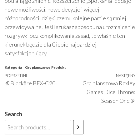
potrafią go zmienić. Rozszerzenie „Spotkania” dodaje
nowe możliwości, nowe decyzje i więcej
różnorodności, dzięki czemu kolejne partie są mniej
przewidywalne. Jeśli szukasz sposobu na urozmaicenie
rozgrywki bez komplikowania zasad, to właśnie ten
kierunek będzie dla Ciebie najbardziej
satysfakcjonujący.
Kategoria
Gry planszowe
Produkt
Nawigacja
Poprzedni
POPRZEDNI
NASTĘPNY
N
Blackfire BFX-C20
Gra planszowa Roxley
wpisu
wpis
w
Games Dice Throne:
Season One
Search