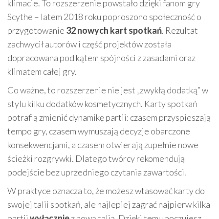
klimacie. To rozszerzenie powstało dzięki fanom gry
Scythe – latem 2018 roku poproszono społeczność o
przygotowanie
32 nowych kart spotkań
. Rezultat
zachwycił autorów i część projektów została
dopracowana pod kątem spójności z zasadami oraz
klimatem całej gry.
Co ważne, to rozszerzenie nie jest „zwykłą dodatką” w
stylu kilku dodatków kosmetycznych. Karty spotkań
potrafią zmienić dynamikę partii: czasem przyspieszają
tempo gry, czasem wymuszają decyzje obarczone
konsekwencjami, a czasem otwierają zupełnie nowe
ścieżki rozgrywki. Dlatego twórcy rekomendują
podejście bez uprzedniego czytania zawartości.
W praktyce oznacza to, że możesz wtasować karty do
swojej talii spotkań, ale najlepiej zagrać najpierw kilka
partii
wyłącznie
z nową talią. Dzięki temu poczujesz,