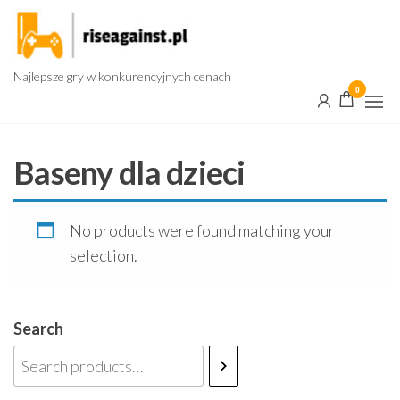
Przejdź
do
treści
Najlepsze gry w konkurencyjnych cenach
0
Baseny dla dzieci
No products were found matching your
selection.
Search