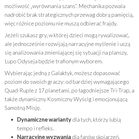
możliwość „wyrównania szans”. Mechanika pozwala
nadrobić brak strategicznych przewag dobrą pamięcią,
więc różnice poziomu nie muszą odbierać frajdy.
Jeżeli szukasz gry, w której dzieci mogą rywalizować,
ale jednocześnie rozwijają narracyjne myślenie i uczą
się analizowania zmieniającej się sytuacji na planszy,
Lupo Odyseja będzie trafionym wyborem.
Wybierając jedną z Galaktyk, możesz dopasować
poziom do swoich graczy: od bardziej wymagającego
Quad-Ruple z 17 planetami, po łagodniejsze Tri-Trap, a
także dynamiczny Kosmiczny Wyścig i emocjonującą
Samotną Misję.
Dynamiczne warianty
dla tych, którzy lubią
tempo i refleks.
Narracyjne wyzwania
dla fanów skojarzeń,