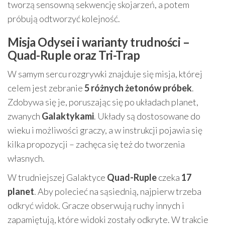
tworzą sensowną sekwencję skojarzeń, a potem
próbują odtworzyć kolejność.
Misja Odysei i warianty trudności –
Quad-Ruple oraz Tri-Trap
W samym sercu rozgrywki znajduje się misja, której
celem jest zebranie
5 różnych żetonów próbek
.
Zdobywa się je, poruszając się po układach planet,
zwanych
Galaktykami
. Układy są dostosowane do
wieku i możliwości graczy, a w instrukcji pojawia się
kilka propozycji – zachęca się też do tworzenia
własnych.
W trudniejszej Galaktyce
Quad-Ruple
czeka
17
planet
. Aby polecieć na sąsiednią, najpierw trzeba
odkryć widok. Gracze obserwują ruchy innych i
zapamiętują, które widoki zostały odkryte. W trakcie