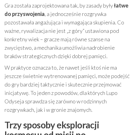
Gra została zaprojektowana tak, by zasady były
łatwe
do przyswojenia
, a jednocześnie rozgrywka
pozostawała angażująca i wymagająca skupienia. Co
ważne, rywalizacja nie jest „z góry” ustawiona pod
konkretny wiek – gracze mają równe szanse na
zwycięstwo, a mechanika umożliwia nadrobienie
braków strategicznych dzięki dobrej pamięci.
W praktyce oznacza to, że nawet jeśli ktoś nie ma
jeszcze świetnie wytrenowanej pamięci, może podejść
do gry bardziej taktycznie i skutecznie przejmować
inicjatywę. To jeden z powodów, dla których Lupo
Odyseja sprawdza się zarówno w rodzinnych
rozgrywkach, jak i w gronie znajomych.
Trzy sposoby eksploracji
kosmosu: od misji po