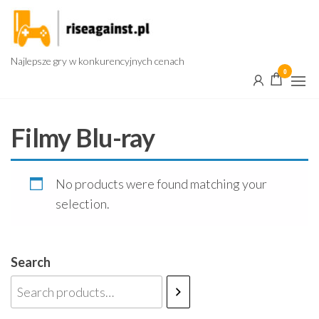
Przejdź
do
treści
Najlepsze gry w konkurencyjnych cenach
0
Filmy Blu-ray
No products were found matching your
selection.
Search