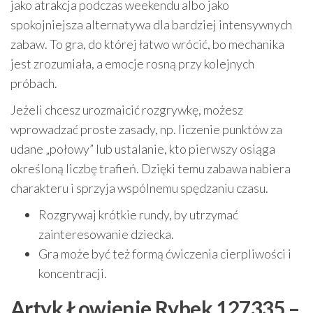
jako atrakcja podczas weekendu albo jako
spokojniejsza alternatywa dla bardziej intensywnych
zabaw. To gra, do której łatwo wrócić, bo mechanika
jest zrozumiała, a emocje rosną przy kolejnych
próbach.
Jeżeli chcesz urozmaicić rozgrywkę, możesz
wprowadzać proste zasady, np. liczenie punktów za
udane „połowy” lub ustalanie, kto pierwszy osiąga
określoną liczbę trafień. Dzięki temu zabawa nabiera
charakteru i sprzyja wspólnemu spędzaniu czasu.
Rozgrywaj krótkie rundy, by utrzymać
zainteresowanie dziecka.
Gra może być też formą ćwiczenia cierpliwości i
koncentracji.
Artyk Łowienie Rybek 127335 –