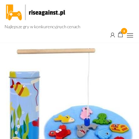
Przejdź
do
treści
Najlepsze gry w konkurencyjnych cenach
0