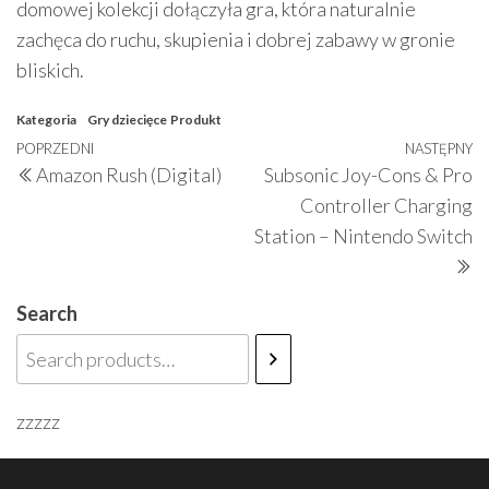
domowej kolekcji dołączyła gra, która naturalnie
zachęca do ruchu, skupienia i dobrej zabawy w gronie
bliskich.
Kategoria
Gry dziecięce
Produkt
Nawigacja
Poprzedni
POPRZEDNI
NASTĘPNY
N
Amazon Rush (Digital)
Subsonic Joy-Cons & Pro
wpisu
wpis
w
Controller Charging
Station – Nintendo Switch
Search
zzzzz