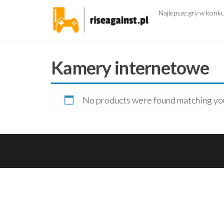
Przejdź
Najlepsze gry w konk
do
treści
Kamery internetowe
No products were found matching you