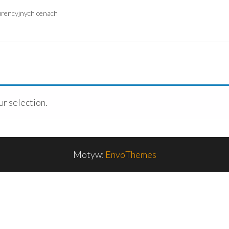
urencyjnych cenach
r selection.
Motyw:
EnvoThemes