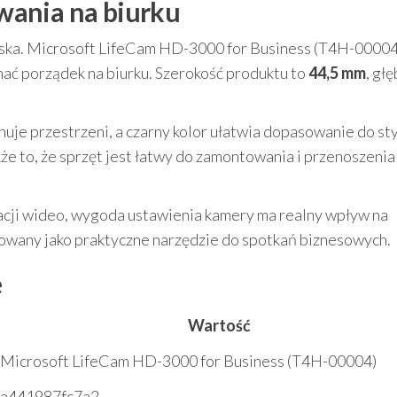
wania na biurku
iska. Microsoft LifeCam HD-3000 for Business (T4H-00004
ać porządek na biurku. Szerokość produktu to
44,5 mm
, gł
nuje przestrzeni, a czarny kolor ułatwia dopasowanie do st
kże to, że sprzęt jest łatwy do zamontowania i przenoszenia
kacji wideo, wygoda ustawienia kamery ma realny wpływ na
owany jako praktyczne narzędzie do spotkań biznesowych.
e
Wartość
Microsoft LifeCam HD-3000 for Business (T4H-00004)
a441987fc7a2