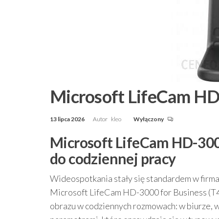
Microsoft LifeCam HD
13 lipca 2026
Autor
kleo
Wyłączony
Microsoft LifeCam HD-300
do codziennej pracy
Wideospotkania stały się standardem w firma
Microsoft LifeCam HD-3000 for Business (T4
obrazu w codziennych rozmowach: w biurze, w