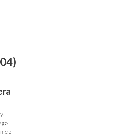
004)
era
y.
nego
nie z