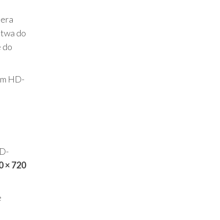
mera
atwa do
e do
Cam HD-
HD-
0 × 720
e