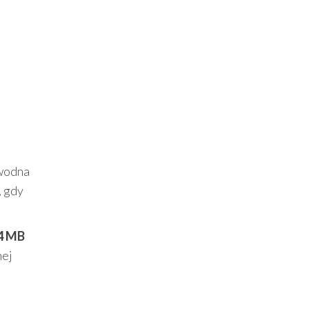
awodna
, gdy
4 MB
nej