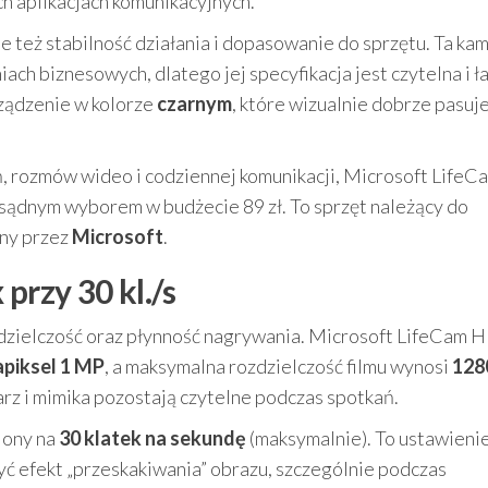
h aplikacjach komunikacyjnych.
ale też stabilność działania i dopasowanie do sprzętu. Ta ka
ach biznesowych, dlatego jej specyfikacja jest czytelna i ł
ządzenie w kolorze
czarnym
, które wizualnie dobrze pasuj
ń, rozmów wideo i codziennej komunikacji, Microsoft Life
sądnym wyborem w budżecie 89 zł. To sprzęt należący do
ny przez
Microsoft
.
przy 30 kl./s
dzielczość oraz płynność nagrywania. Microsoft LifeCam 
piksel 1 MP
, a maksymalna rozdzielczość filmu wynosi
128
warz i mimika pozostają czytelne podczas spotkań.
iony na
30 klatek na sekundę
(maksymalnie). To ustawieni
ć efekt „przeskakiwania” obrazu, szczególnie podczas