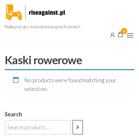
Przejdź
do
treści
Najlepsze gry w konkurencyjnych cenach
0
Kaski rowerowe
No products were found matching your
selection.
Search