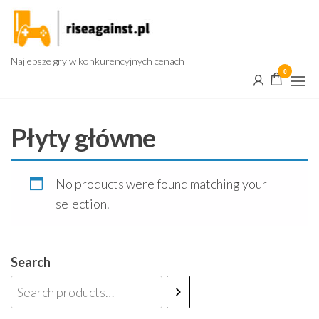
Przejdź
do
treści
Najlepsze gry w konkurencyjnych cenach
0
Płyty główne
No products were found matching your
selection.
Search