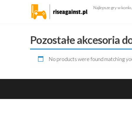
Przejdź
Najlepsze gry w konk
do
treści
Pozostałe akcesoria d
No products were found matching you