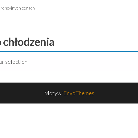
urencyjnych cenach
o chłodzenia
r selection.
Motyw:
EnvoThemes