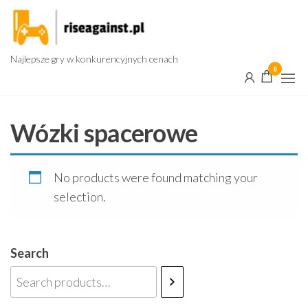
Przejdź
do
treści
Najlepsze gry w konkurencyjnych cenach
0
Wózki spacerowe
No products were found matching your
selection.
Search