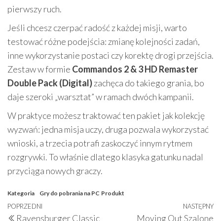
pierwszy ruch.
Jeśli chcesz czerpać radość z każdej misji, warto
testować różne podejścia: zmianę kolejności zadań,
inne wykorzystanie postaci czy korektę drogi przejścia.
Zestaw w formie
Commandos 2 & 3 HD Remaster
Double Pack (Digital)
zachęca do takiego grania, bo
daje szeroki „warsztat” w ramach dwóch kampanii.
W praktyce możesz traktować ten pakiet jak kolekcję
wyzwań: jedna misja uczy, druga pozwala wykorzystać
wnioski, a trzecia potrafi zaskoczyć innym rytmem
rozgrywki. To właśnie dlatego klasyka gatunku nadal
przyciąga nowych graczy.
Kategoria
Gry do pobrania na PC
Produkt
Nawigacja
Poprzedni
POPRZEDNI
NASTĘPNY
N
Ravensburger Classic
Moving Out Szalone