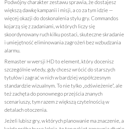
Podwójny charakter zestawu sprawia, że dostajesz
większą dawkę kampanii i misji, a co za tym idzie —
więcej okazji do doskonalenia stylu gry. Commandos
kojarzą się z zadaniami, w których liczy się
skoordynowany ruch kilku postaci, skuteczne skradanie
i umiejętność eliminowania zagrożeń bez wzbudzania
alarmu.
Remaster w wersji HD to element, który docenisz
szczególnie wtedy, gdy chcesz wrócić do starszych
tytułów i zagrać w nich w bardziej współczesnym
standardzie wizualnym. To nie tylko „odświeżenie”, ale
też zachęta do ponownego przejścia znanych
scenariuszy, tym razem z większą czytelnością w
detalach otoczenia.
Jeżeli lubisz gry, w których planowanie ma znaczenie, a
każda próba bywa lekcją, to ten pakiet zapewnia długie