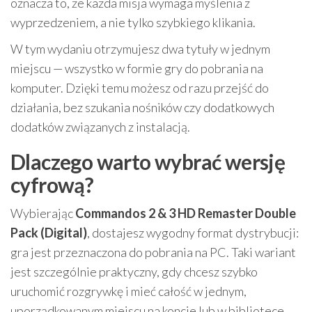
oznacza to, że każda misja wymaga myślenia z
wyprzedzeniem, a nie tylko szybkiego klikania.
W tym wydaniu otrzymujesz dwa tytuły w jednym
miejscu — wszystko w formie gry do pobrania na
komputer. Dzięki temu możesz od razu przejść do
działania, bez szukania nośników czy dodatkowych
dodatków związanych z instalacją.
Dlaczego warto wybrać wersję
cyfrową?
Wybierając
Commandos 2 & 3 HD Remaster Double
Pack (Digital)
, dostajesz wygodny format dystrybucji:
gra jest przeznaczona do pobrania na PC. Taki wariant
jest szczególnie praktyczny, gdy chcesz szybko
uruchomić rozgrywkę i mieć całość w jednym,
uporządkowanym miejscu na koncie lub w bibliotece.