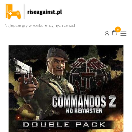
Przejdź
do
treści
Najlepsze gry w konkurencyjnych cenach
0