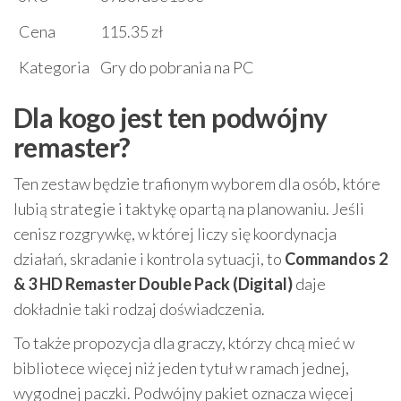
Cena
115.35 zł
Kategoria
Gry do pobrania na PC
Dla kogo jest ten podwójny
remaster?
Ten zestaw będzie trafionym wyborem dla osób, które
lubią strategie i taktykę opartą na planowaniu. Jeśli
cenisz rozgrywkę, w której liczy się koordynacja
działań, skradanie i kontrola sytuacji, to
Commandos 2
& 3 HD Remaster Double Pack (Digital)
daje
dokładnie taki rodzaj doświadczenia.
To także propozycja dla graczy, którzy chcą mieć w
bibliotece więcej niż jeden tytuł w ramach jednej,
wygodnej paczki. Podwójny pakiet oznacza więcej