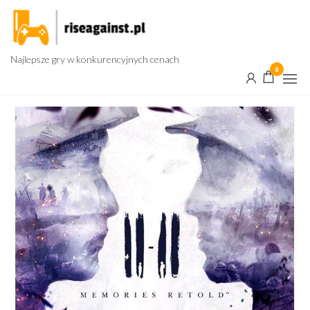
Przejdź
do
treści
Najlepsze gry w konkurencyjnych cenach
0