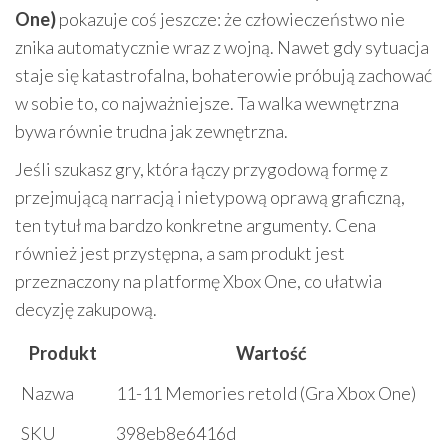
One)
pokazuje coś jeszcze: że człowieczeństwo nie
znika automatycznie wraz z wojną. Nawet gdy sytuacja
staje się katastrofalna, bohaterowie próbują zachować
w sobie to, co najważniejsze. Ta walka wewnętrzna
bywa równie trudna jak zewnętrzna.
Jeśli szukasz gry, która łączy przygodową formę z
przejmującą narracją i nietypową oprawą graficzną,
ten tytuł ma bardzo konkretne argumenty. Cena
również jest przystępna, a sam produkt jest
przeznaczony na platformę Xbox One, co ułatwia
decyzję zakupową.
Produkt
Wartość
Nazwa
11-11 Memories retold (Gra Xbox One)
SKU
398eb8e6416d