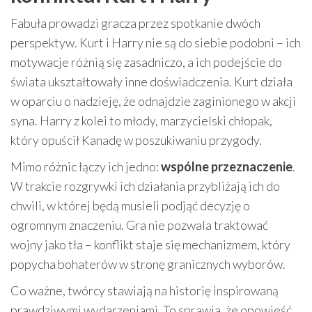
Fabuła prowadzi gracza przez spotkanie dwóch
perspektyw. Kurt i Harry nie są do siebie podobni – ich
motywacje różnią się zasadniczo, a ich podejście do
świata ukształtowały inne doświadczenia. Kurt działa
w oparciu o nadzieję, że odnajdzie zaginionego w akcji
syna. Harry z kolei to młody, marzycielski chłopak,
który opuścił Kanadę w poszukiwaniu przygody.
Mimo różnic łączy ich jedno:
wspólne przeznaczenie
.
W trakcie rozgrywki ich działania przybliżają ich do
chwili, w której będą musieli podjąć decyzję o
ogromnym znaczeniu. Gra nie pozwala traktować
wojny jako tła – konflikt staje się mechanizmem, który
popycha bohaterów w stronę granicznych wyborów.
Co ważne, twórcy stawiają na historię inspirowaną
prawdziwymi wydarzeniami. To sprawia, że opowieść