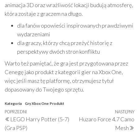
animacja 3D oraz wrażliwość lokacji budują atmosferę,
która zostaje z graczem na długo.
dla fanów opowieści inspirowanych prawdziwymi
wydarzeniami
dla graczy, którzy chcą przeżyć historię z
perspektywy dwóch stron konfliktu
Warto też pamiętać, że gra jest przygotowana przez
Cenegę jako produkt z kategorii gier na Xbox One,
więc jeśli masz tę platformę, otrzymujesz tytuł
dopasowany do Twojego sprzętu.
Kategoria
Gry Xbox One
Produkt
Nawigacja
Poprzedni
POPRZEDNI
NASTĘPNY
N
LEGO Harry Potter (5-7)
Huzaro Force 4.7 Camo
wpisu
wpis
w
(Gra PSP)
Mesh