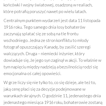
końcówki I wojny światowej, osadzoną w realiach,
które potrafią poruszyć nawet po wielu latach.
Centralnym punktem wydarzeń jest data 11 listopada
1916 roku. Tego samego dnia losy bohaterów
zaczynają splatać się ze sobą na tle frontu
wschodniego. Jedna ze stron konfliktu to młody
fotograf opuszczający Kanadę, by zasilić szeregi
walczących. Druga – niemiecki inżynier, który
dowiaduje się, że jego syn zaginął w akcji. To właśnie w
tym napięciu między nadzieją a bezsilnością rodzi się
emocjonalna oś całej opowieści.
W grze liczy się nie tylko to, co się dzieje, ale też to,
jaką cenę płaci się za decyzje podejmowane w
warunkach skrajnych. O godzinie 11, jedenastego dnia
jedenastego miesiąca 1916 roku, bohaterowie zostaną