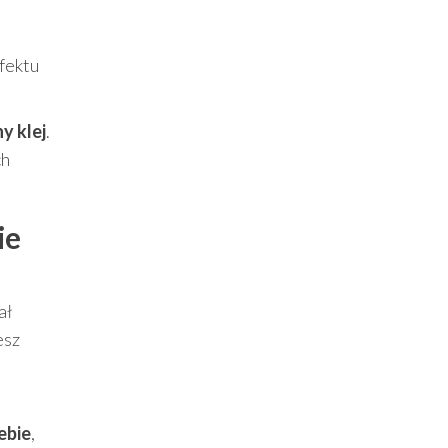
fektu
y klej
.
ch
ie
ał
esz
t
ebie
,