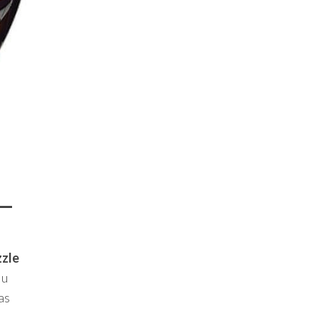
 —
zle
iu
as