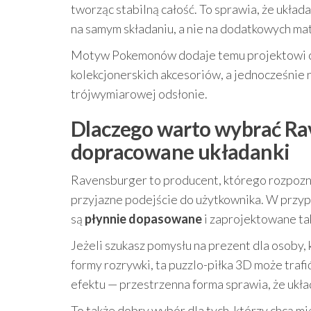
tworząc stabilną całość. To sprawia, że układa
na samym składaniu, a nie na dodatkowych mat
Motyw Pokemonów dodaje temu projektowi cha
kolekcjonerskich akcesoriów, a jednocześnie 
trójwymiarowej odsłonie.
Dlaczego warto wybrać Ra
dopracowane układanki
Ravensburger to producent, którego rozpozna
przyjazne podejście do użytkownika. W przyp
są
płynnie dopasowane
i zaprojektowane tak
Jeżeli szukasz pomysłu na prezent dla osoby
formy rozrywki, ta puzzlo-piłka 3D może traf
efektu — przestrzenna forma sprawia, że ukła
To także dobry wybór dla tych, którzy chcą mi