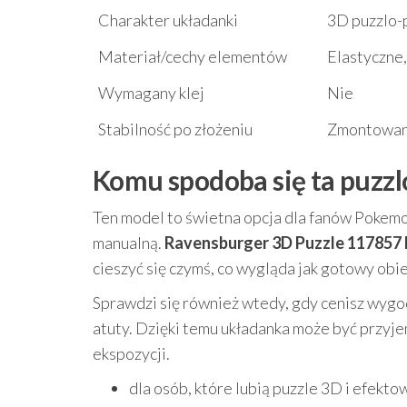
Charakter układanki
3D puzzlo-
Materiał/cechy elementów
Elastyczne
Wymagany klej
Nie
Stabilność po złożeniu
Zmontowana 
Komu spodoba się ta puzzl
Ten model to świetna opcja dla fanów Pokemo
manualną.
Ravensburger 3D Puzzle 117857 
cieszyć się czymś, co wygląda jak gotowy obiek
Sprawdzi się również wtedy, gdy cenisz wygodę
atuty. Dzięki temu układanka może być przy
ekspozycji.
dla osób, które lubią puzzle 3D i efekt