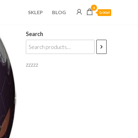
0
SKLEP
BLOG
0.00zł
Search
zzzzz