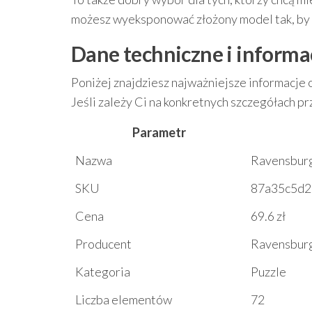
możesz wyeksponować złożony model tak, by b
Dane techniczne i inform
Poniżej znajdziesz najważniejsze informacje 
Jeśli zależy Ci na konkretnych szczegółach 
Parametr
Nazwa
Ravensburg
SKU
87a35c5d2
Cena
69.6 zł
Producent
Ravensbur
Kategoria
Puzzle
Liczba elementów
72