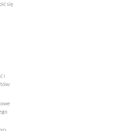
pić się
ć i
ntów:
ypowe
nego
 3D