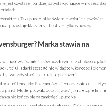
nie jest czystsze i bardziej satysfakcjonujące — możesz sku
eriałach.
rakteru. Taka puzzlo-piłka świetnie wpisuje się w świat
nadal pozostaje klasycznym hobby — tylko w nowej,
vensburger? Marka stawia na
walność wśród miłośników puzzli wynika z dbałości o jakoś
adku tej układanki szczególnie widać to w koncepcji eleme
, by tworzyły stabilną strukturę po złożeniu.
, która lubi tematykę Pokemonów, a jednocześnie ceni niet
ić w punkt. Model pozwala poczuć „wow” już na etapie final
danka nie kończy się na zamknięciu pudełka.
eć w domu coś więcej niż zwykły obrazek. Dzięki konstrukcji