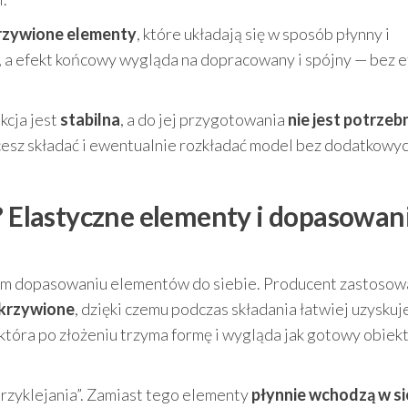
krzywione elementy
, które układają się w sposób płynny i
, a efekt końcowy wygląda na dopracowany i spójny — bez e
kcja jest
stabilna
, a do jej przygotowania
nie jest potrzebn
esz składać i ewentualnie rozkładać model bez dodatkowy
D? Elastyczne elementy i dopasowan
tnym dopasowaniu elementów do siebie. Producent zastosow
krzywione
, dzięki czemu podczas składania łatwiej uzyskuj
 która po złożeniu trzyma formę i wygląda jak gotowy obiek
przyklejania”. Zamiast tego elementy
płynnie wchodzą w si