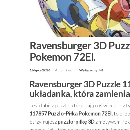
Ravensburger 3D Puzz
Pokemon 72El.
16 lipca 2026
Autor
kleo
Wyłączony
Ravensburger 3D Puzzle 1
układanka, która zamienia 
Jeśli lubisz puzzle, które dają coś więcej niż 
117857 Puzzlo-Piłka Pokemon 72El.
to prop
otrzymujesz
puzzlo-piłkę 3D
z motywem Poke
zabawy, jak i jako dekoracja w pokoju fana seri