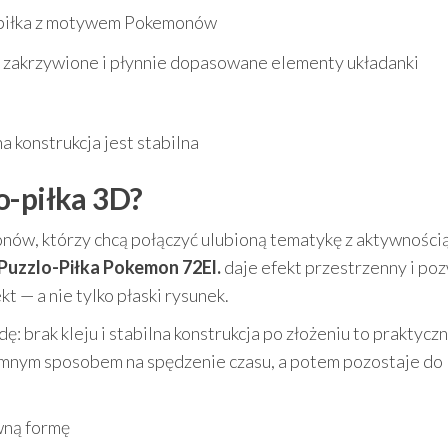
piłka z motywem Pokemonów
, zakrzywione i płynnie dopasowane elementy układanki
konstrukcja jest stabilna
o-piłka 3D?
nów, którzy chcą połączyć ulubioną tematykę z aktywności
Puzzlo-Piłka Pokemon 72El.
daje efekt przestrzenny i po
t — a nie tylko płaski rysunek.
: brak kleju i stabilna konstrukcja po złożeniu to praktycz
jemnym sposobem na spędzenie czasu, a potem pozostaje do
owną formę