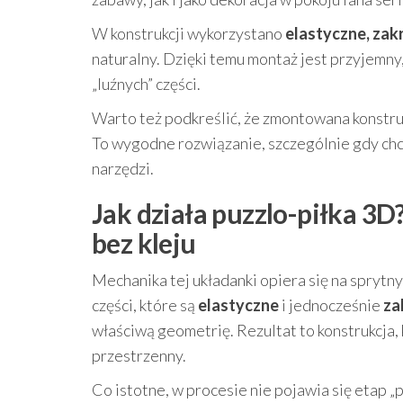
W konstrukcji wykorzystano
elastyczne, za
naturalny. Dzięki temu montaż jest przyjemny
„luźnych” części.
Warto też podkreślić, że zmontowana konstru
To wygodne rozwiązanie, szczególnie gdy chc
narzędzi.
Jak działa puzzlo-piłka 3
bez kleju
Mechanika tej układanki opiera się na spry
części, które są
elastyczne
i jednocześnie
za
właściwą geometrię. Rezultat to konstrukcja,
przestrzenny.
Co istotne, w procesie nie pojawia się etap „