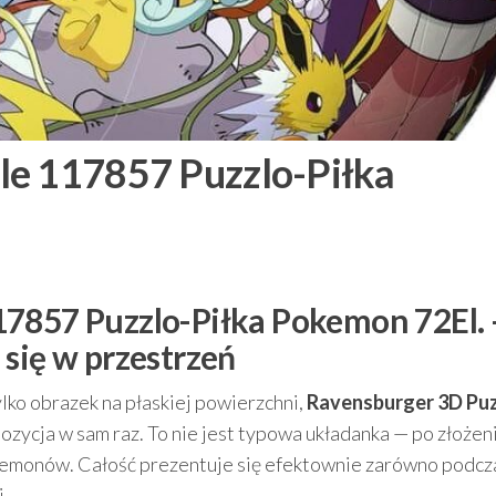
le 117857 Puzzlo-Piłka
17857 Puzzlo-Piłka Pokemon 72El.
się w przestrzeń
tylko obrazek na płaskiej powierzchni,
Ravensburger 3D Puz
ozycja w sam raz. To nie jest typowa układanka — po złożen
monów. Całość prezentuje się efektownie zarówno podcz
i.