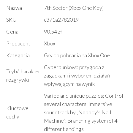
Nazwa
7th Sector (Xbox One Key)
SKU
c371a2782019
Cena
90.54 zł
Producent
Xbox
Kategoria
Gry do pobrania na Xbox One
Cyberpunkowa przygoda z
Tryb/charakter
zagadkami i wyborem działań
rozgrywki
wpływającym na wynik
Varied and unique puzzles; Control
several characters; Immersive
Kluczowe
soundtrack by „Nobody’s Nail
cechy
Machine”; Branching system of 4
different endings