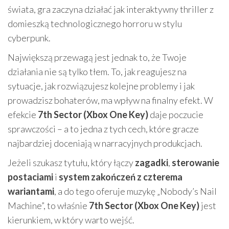
świata, gra zaczyna działać jak interaktywny thriller z
domieszką technologicznego horroru w stylu
cyberpunk.
Największą przewagą jest jednak to, że Twoje
działania nie są tylko tłem. To, jak reagujesz na
sytuacje, jak rozwiązujesz kolejne problemy i jak
prowadzisz bohaterów, ma wpływ na finalny efekt. W
efekcie
7th Sector (Xbox One Key)
daje poczucie
sprawczości – a to jedna z tych cech, które gracze
najbardziej doceniają w narracyjnych produkcjach.
Jeżeli szukasz tytułu, który łączy
zagadki
,
sterowanie
postaciami
i
system zakończeń z czterema
wariantami
, a do tego oferuje muzykę „Nobody’s Nail
Machine”, to właśnie
7th Sector (Xbox One Key)
jest
kierunkiem, w który warto wejść.