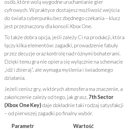
osób, które wolą wygodne uruchamianie gier
cyfrowych. W praktyce dostajesz możliwość wejścia
do świata cyberpunku bez zbędnego czekania – klucz
jest przeznaczony dla konsoli Xbox One.
To także dobra opcja, jeśli zależy Ci na produkcji, która
łączy kilka elementów: zagadki, prowadzenie fabuły
przez decyzje oraz kontrolę nad różnymi bohaterami.
Dzięki temu gra nie opiera się wyłącznie na schemacie
„idź i zbieraj”, ale wymaga myślenia i świadomego
działania.
Jeżeli cenisz gry, w których atmosfera ma znaczenie, a
zakończenie zależy od tego, jak grasz,
7th Sector
(Xbox One Key)
daje dokładnie taki rodzaj satysfakcji
– od pierwszej zagadki po finalny wybór.
Parametr
Wartość